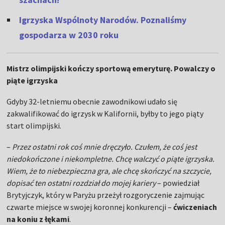
Igrzyska Wspólnoty Narodów. Poznaliśmy
gospodarza w 2030 roku
Mistrz olimpijski kończy sportową emeryturę. Powalczy o
piąte igrzyska
Gdyby 32-letniemu obecnie zawodnikowi udało się
zakwalifikować do igrzysk w Kalifornii, byłby to jego piąty
start olimpijski.
–
Przez ostatni rok coś mnie dręczyło. Czułem, że coś jest
niedokończone i niekompletne. Chcę walczyć o piąte igrzyska.
Wiem, że to niebezpieczna gra, ale chcę skończyć na szczycie,
dopisać ten ostatni rozdział do mojej kariery
– powiedział
Brytyjczyk, który w Paryżu przeżył rozgoryczenie zajmując
czwarte miejsce w swojej koronnej konkurencji –
ćwiczeniach
na koniu z łękami
.