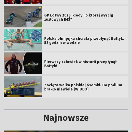
GP Łotwy 2026: kiedy i o której wyścig
żużlowych IMŚ?
Polska olimpijka chciała przepłynąć Bałtyk.
58 godzin w wodzie
Pierwszy człowiek w historii przepłynął
Bałtyk!
Zacięta walka polskiej ósemki. Do podium
brakło niewiele [WIDEO]
Najnowsze