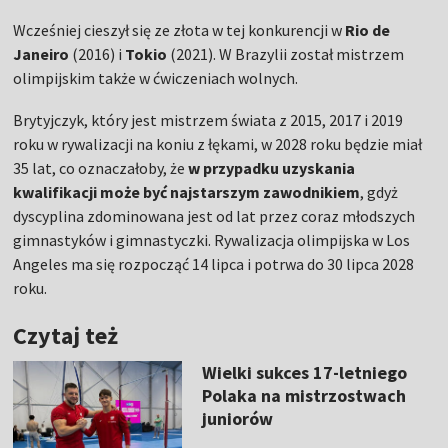
Wcześniej cieszył się ze złota w tej konkurencji w
Rio de
Janeiro
(2016) i
Tokio
(2021). W Brazylii został mistrzem
olimpijskim także w ćwiczeniach wolnych.
Brytyjczyk, który jest mistrzem świata z 2015, 2017 i 2019
roku w rywalizacji na koniu z łękami, w 2028 roku będzie miał
35 lat, co oznaczałoby, że
w przypadku uzyskania
kwalifikacji może być najstarszym zawodnikiem
, gdyż
dyscyplina zdominowana jest od lat przez coraz młodszych
gimnastyków i gimnastyczki. Rywalizacja olimpijska w Los
Angeles ma się rozpocząć 14 lipca i potrwa do 30 lipca 2028
roku.
Czytaj też
Wielki sukces 17-letniego
Polaka na mistrzostwach
juniorów