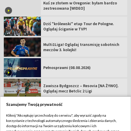
Kuś ze złotem w Oregonie: byłam bardzo
zestresowana [WIDEO]
Dziś "królewski" etap Tour de Pologne.
Oglądaj ściganie w TVP!
Multi1Liga! Oglądaj transmisję sobotnich
meczów 3. kolejki!
Pełnosprawni (08.08.2026)
Zawisza Bydgoszcz – Resovia [NA ŻYWO].
Oglądaj mecz Betclic 2 Ligi
Szanujemy Twoją prywatność
Kliknij "Akceptuję i przechodzę do serwisu", aby wyrazić zgody na
korzystanie z technologii automatycznego śledzenia i zbierania danych,
TVP
dostęp do informacji na Twoim urządzeniu końcowym i ich