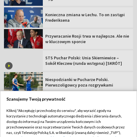
Konieczna zmiana w Lechu. To on zastąpi
Frederiksena
Przywracanie Rosji trwa w najlepsze. Ale nie
w kluczowym sporcie
STS Puchar Polski: Unia Skierniewice –
Sokół Kleczew (runda wstępna) [SKRÓT]
Niespodzianki w Pucharze Polski.
Pierwszoligowcy poza rozgrywkami
Szanujemy Twoją prywatność
Kliknij "Akceptuję i przechodzę do serwisu", aby wyrazić zgody na
korzystanie z technologii automatycznego śledzenia i zbierania danych,
TVP
dostęp do informacji na Twoim urządzeniu końcowym i ich
Abonament TVP
Regulamin TVP
przechowywanie oraz na przetwarzanie Twoich danych osobowych przez
nas, czyli Telewizję Polską S.A. w likwidacji (zwaną dalej również „TVP”),