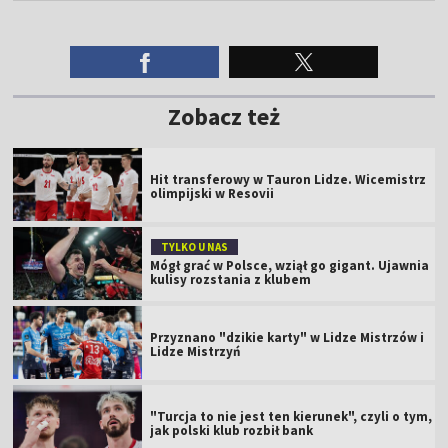
Zobacz też
Hit transferowy w Tauron Lidze. Wicemistrz
olimpijski w Resovii
TYLKO U NAS
Mógł grać w Polsce, wziął go gigant. Ujawnia
kulisy rozstania z klubem
Przyznano "dzikie karty" w Lidze Mistrzów i
Lidze Mistrzyń
"Turcja to nie jest ten kierunek", czyli o tym,
jak polski klub rozbił bank