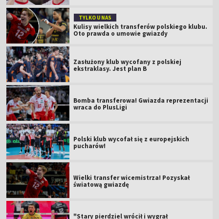
TYLKO U NAS
Kulisy wielkich transferów polskiego klubu.
Oto prawda o umowie gwiazdy
Zasłużony klub wycofany z polskiej
ekstraklasy. Jest plan B
Bomba transferowa! Gwiazda reprezentacji
wraca do PlusLigi
Polski klub wycofał się z europejskich
pucharów!
Wielki transfer wicemistrza! Pozyskał
światową gwiazdę
"Stary pierdziel wrócił i wygrał