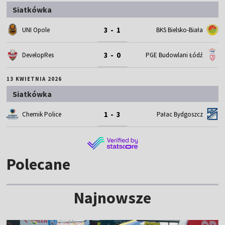
Siatkówka
3 - 1
UNI Opole
BKS Bielsko-Biała
3 - 0
DevelopRes
PGE Budowlani Łódź
13 KWIETNIA 2026
Siatkówka
1 - 3
Chemik Police
Pałac Bydgoszcz
Polecane
Najnowsze