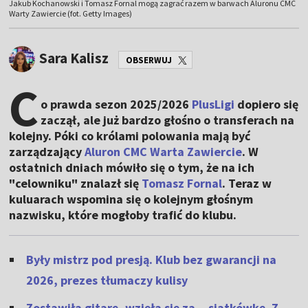
Jakub Kochanowski i Tomasz Fornal mogą zagrać razem w barwach Aluronu CMC
Warty Zawiercie (fot. Getty Images)
Sara Kalisz
OBSERWUJ
C
o prawda sezon 2025/2026
PlusLigi
dopiero się
zaczął, ale już bardzo głośno o transferach na
kolejny. Póki co królami polowania mają być
zarządzający
Aluron CMC Warta Zawiercie
. W
ostatnich dniach mówiło się o tym, że na ich
"celowniku" znalazł się
Tomasz Fornal
. Teraz w
kuluarach wspomina się o kolejnym głośnym
nazwisku, które mogłoby trafić do klubu.
Były mistrz pod presją. Klub bez gwarancji na
2026, prezes tłumaczy kulisy
Zostawiła gitarę, wzięła się za... siatkówkę. Z