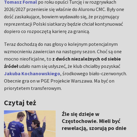
Tomasz Fornal
po roku opuści Turcję i w rozgrywkach
2026/2027 przeniesie się właśnie do Aluronu CMC. Były one
dość zaskakujące, bowiem wydawało się, że przyjmujący
reprezentacji Polski siatkarzy będzie chciał kontynuować
dopiero co rozpoczętą karierę za granicą.
Teraz dochodzą do nas głosy o kolejnym potencjalnym
wzmocnieniu zawiercian na następny sezon. Choć są one
mocno nieoficjalne, to
z dwóch niezależnych od siebie
źródeł
udało nam się usłyszeć, że klub chciałby pozyskać
Jakuba Kochanowskiego
, środkowego biało-czerwonych.
Obecnie gra on w PGE Projekcie Warszawa. Ma być on
priorytetem transferowym.
Czytaj też
Źle się dzieje w
Częstochowie. Mieli być
rewelacją, szorują po dnie