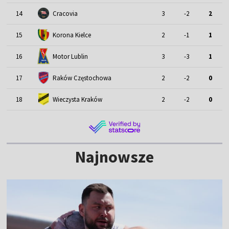
14
Cracovia
3
-2
2
15
Korona Kielce
2
-1
1
Motor Lublin
16
3
-3
1
17
Raków Częstochowa
2
-2
0
18
Wieczysta Kraków
2
-2
0
Najnowsze