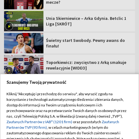
mecze?
Unia Skierniewice – Arka Gdynia. Betclic 1
Liga [SKRÓT]
Świetny start Swobody. Pewny awans do
finału!
Toporkiewicz: zwycięstwo z Arką smakuje
rewelacyjnie [WIDEO]
Szanujemy Twoją prywatność
Kliknij "Akceptuję i przechodzę do serwisu", aby wyrazić zgody na
korzystanie z technologii automatycznego śledzenia i zbierania danych,
TVP
dostęp do informacji na Twoim urządzeniu końcowym i ich
Abonament TVP
Regulamin TVP
przechowywanie oraz na przetwarzanie Twoich danych osobowych przez
nas, czyli Telewizję Polską S.A. w likwidacji (zwaną dalej również „TVP”),
Polityka prywatności
Sklep TVP
Zaufanych Partnerów z IAB* (1201 firm)
oraz pozostałych
Zaufanych
Partnerów TVP (93 firm)
, w celach marketingowych (w tym do
Biuro Reklamy
Moje zgody
zautomatyzowanego dopasowania reklam do Twoich zainteresowań i
mierzenia ich skuteczności) i pozostałych, które wskazujemy poniżej, a