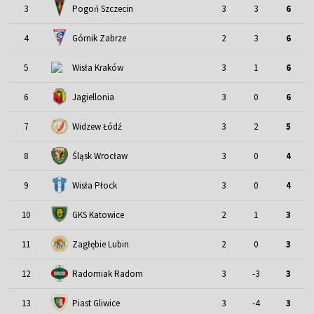
3
Pogoń Szczecin
3
3
6
4
Górnik Zabrze
2
3
6
5
Wisła Kraków
3
1
6
6
Jagiellonia
3
0
6
7
Widzew Łódź
3
2
5
Śląsk Wrocław
8
3
0
4
9
Wisła Płock
3
0
4
10
GKS Katowice
2
1
3
11
Zagłębie Lubin
2
0
3
12
Radomiak Radom
3
-3
3
13
Piast Gliwice
3
-4
3