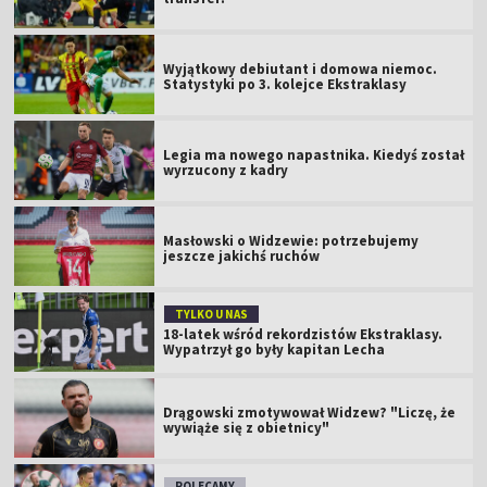
Wyjątkowy debiutant i domowa niemoc.
Statystyki po 3. kolejce Ekstraklasy
Legia ma nowego napastnika. Kiedyś został
wyrzucony z kadry
Masłowski o Widzewie: potrzebujemy
jeszcze jakichś ruchów
TYLKO U NAS
18-latek wśród rekordzistów Ekstraklasy.
Wypatrzył go były kapitan Lecha
Drągowski zmotywował Widzew? "Liczę, że
wywiąże się z obietnicy"
POLECAMY