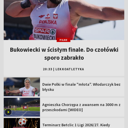
PILNE
Bukowiecki w ścisłym finale. Do czołówki
sporo zabrakło
20:33
|
LEKKOATLETYKA
Dwie Polki w finale "młota". Włodarczyk bez
błysku
Agnieszka Chorzępa z awansem na 3000 m z
przeszkodami [WIDEO]
Terminarz Betclic 1 Ligi 2026/27. Kiedy