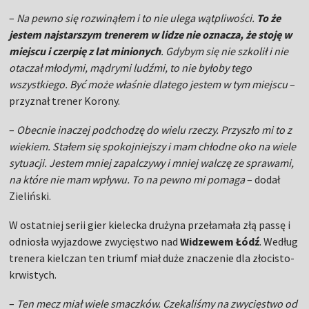
–
Na pewno się rozwinąłem i to nie ulega wątpliwości.
To że
jestem najstarszym trenerem w lidze nie oznacza, że stoję w
miejscu i czerpię z lat minionych
. Gdybym się nie szkolił i nie
otaczał młodymi, mądrymi ludźmi, to nie byłoby tego
wszystkiego. Być może właśnie dlatego jestem w tym miejscu
–
przyznał trener Korony.
–
Obecnie inaczej podchodzę do wielu rzeczy. Przyszło mi to z
wiekiem. Stałem się spokojniejszy i mam chłodne oko na wiele
sytuacji. Jestem mniej zapalczywy i mniej walczę ze sprawami,
na które nie mam wpływu. To na pewno mi pomaga
– dodał
Zieliński.
W ostatniej serii gier kielecka drużyna przełamała złą passę i
odniosła wyjazdowe zwycięstwo nad
Widzewem Łódź
. Według
trenera kielczan ten triumf miał duże znaczenie dla złocisto-
krwistych.
–
Ten mecz miał wiele smaczków. Czekaliśmy na zwycięstwo od