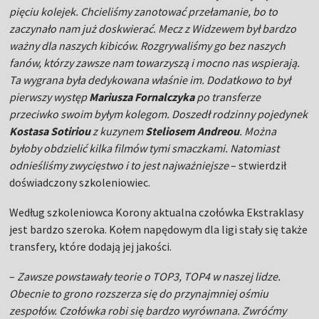
pięciu kolejek. Chcieliśmy zanotować przełamanie, bo to
zaczynało nam już doskwierać. Mecz z Widzewem był bardzo
ważny dla naszych kibiców. Rozgrywaliśmy go bez naszych
fanów, którzy zawsze nam towarzyszą i mocno nas wspierają.
Ta wygrana była dedykowana właśnie im. Dodatkowo to był
pierwszy występ
Mariusza Fornalczyka
po transferze
przeciwko swoim byłym kolegom. Doszedł rodzinny pojedynek
Kostasa Sotiriou
z kuzynem
Steliosem Andreou
. Można
byłoby obdzielić kilka filmów tymi smaczkami. Natomiast
odnieśliśmy zwycięstwo i to jest najważniejsze
– stwierdził
doświadczony szkoleniowiec.
Według szkoleniowca Korony aktualna czołówka Ekstraklasy
jest bardzo szeroka. Kołem napędowym dla ligi stały się także
transfery, które dodają jej jakości.
–
Zawsze powstawały teorie o TOP3, TOP4 w naszej lidze.
Obecnie to grono rozszerza się do przynajmniej ośmiu
zespołów. Czołówka robi się bardzo wyrównana. Zwróćmy