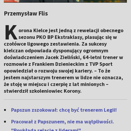
Przemysław Flis
K
orona Kielce jest jedną z rewelacji obecnego
sezonu PKO BP Ekstraklasy, plasując się w
czołówce ligowego zestawienia. Za sukcesy
kielczan odpowiada dysponujący ogromnym
doświadczeniem Jacek Zieliński, 64-letni trener w
rozmowie z Frankiem Dzienieckim z TVP Sport
opowiedział o rozwoju swojej kariery. – To że
jestem najstarszym trenerem w lidze nie oznacza,
że stoję w miejscu i czerpię z lat minionych –
stwierdził szkoleniowiec Korony.
Papszun zszokował: chcę być trenerem Legii!
Pracował z Papszunem, nie ma wątpliwości.
"Poukłada relacje z liderami"