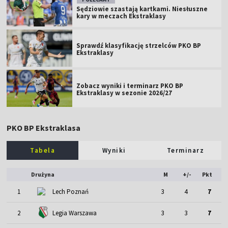
Sędziowie szastają kartkami. Niesłuszne
kary w meczach Ekstraklasy
Sprawdź klasyfikację strzelców PKO BP
Ekstraklasy
Zobacz wyniki i terminarz PKO BP
Ekstraklasy w sezonie 2026/27
PKO BP Ekstraklasa
Tabela
Wyniki
Terminarz
Drużyna
M
+/-
Pkt
1
Lech Poznań
3
4
7
2
Legia Warszawa
3
3
7