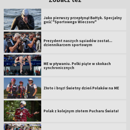
Jako pierwszy przepłynął Bałtyk. Specjalny
gość "Sportowego Wieczoru"
Prezydent naszych sąsiadów został...
dziennikarzem sportowym
ME w pływaniu. Polki piąte w skokach
synchronicznych
Złoto i brąz! Świetny dzień Polaków na ME
Polak z kolejnym złotem Pucharu Świata!