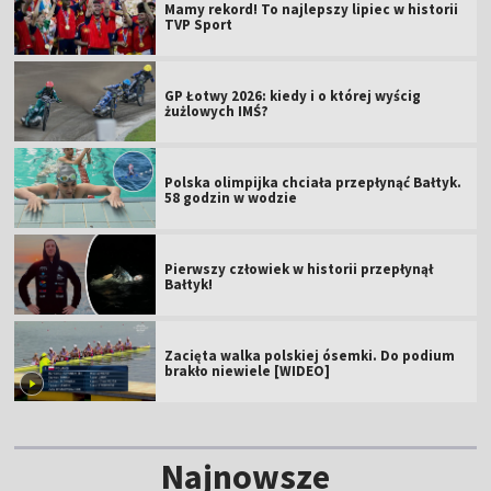
Mamy rekord! To najlepszy lipiec w historii
TVP Sport
GP Łotwy 2026: kiedy i o której wyścig
żużlowych IMŚ?
Polska olimpijka chciała przepłynąć Bałtyk.
58 godzin w wodzie
Pierwszy człowiek w historii przepłynął
Bałtyk!
Zacięta walka polskiej ósemki. Do podium
brakło niewiele [WIDEO]
Najnowsze