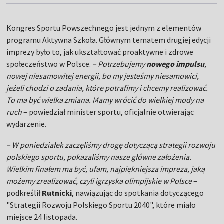
Kongres Sportu Powszechnego jest jednym z elementów
programu Aktywna Szkoła. Głównym tematem drugiej edycji
imprezy było to, jak ukształtować proaktywne i zdrowe
społeczeństwo w Polsce.
– Potrzebujemy
nowego impulsu
,
nowej niesamowitej energii, bo my jesteśmy niesamowici,
jeżeli chodzi o zadania, które potrafimy i chcemy realizować.
To ma być wielka zmiana. Mamy wrócić do wielkiej mody na
ruch
– powiedział minister sportu, oficjalnie otwierając
wydarzenie.
– W poniedziałek zaczęliśmy drogę dotyczącą strategii rozwoju
polskiego sportu, pokazaliśmy nasze główne założenia.
Wielkim finałem ma być, ufam, najpiękniejsza impreza, jaką
możemy zrealizować, czyli igrzyska olimpijskie w Polsce
–
podkreślił
Rutnicki
, nawiązując do spotkania dotyczącego
"Strategii Rozwoju Polskiego Sportu 2040", które miało
miejsce 24 listopada.