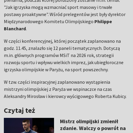
plenarna, podczas której poruszony zostanie m.in. temat
"Jak igrzyska mogą wzmacniać sport masowy i trwałe
postawy proaktywne". Wśród prelegentów jest były dyrektor
Międzynarodowego Komitetu Olimpijskiego
Philippe
Blanchard
.
W części konferencyjnej, której początek zaplanowano na
godz. 11.45, znalazło się 12 paneli tematycznych. Dotyczą
m.in. głównych programów MSiT na 2026 rok, strategii
rozwoju sportu i wpływu wielkich imprez, jak ubiegłoroczne
igrzyska olimpijskie w Paryżu, na sport powszechny.
W tzw. części inspiracyjnej zaplanowano wystąpienia
mistrzyni olimpijskiej z Paryża we wspinaczce na czas
Aleksandry Mirosław i kierowcy wyścigowego Roberta Kubicy.
Czytaj też
Mistrz olimpijski zmienił
zdanie. Walczy o powrót na