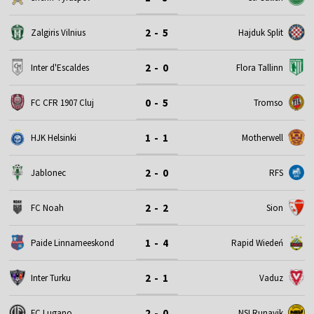
2 - 5
Zalgiris Vilnius
Hajduk Split
2 - 0
Inter d'Escaldes
Flora Tallinn
0 - 5
FC CFR 1907 Cluj
Tromso
1 - 1
HJK Helsinki
Motherwell
2 - 0
Jablonec
RFS
2 - 2
FC Noah
Sion
1 - 4
Paide Linnameeskond
Rapid Wiedeń
2 - 1
Inter Turku
Vaduz
2 - 0
FC Lugano
NSI Runavik