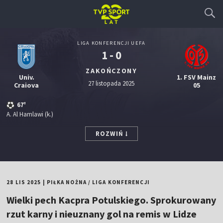
LIGA KONFERENCJI UEFA
1 - 0
ZAKOŃCZONY
Univ.
1. FSV Mainz
27 listopada 2025
Craiova
05
67'
A. Al Hamlawi
(k.)
ROZWIŃ
28 LIS 2025
|
PIŁKA NOŻNA
/
LIGA KONFERENCJI
Wielki pech Kacpra Potulskiego. Sprokurowany
rzut karny i nieuznany gol na remis w Lidze