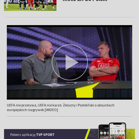
UEFA nie przerywa, UEFA nie karze. Żelazny i Podoliński o absurdach
europejskich rozgrywek [WIDEO]
Pobierz aplikację
TVP SPORT