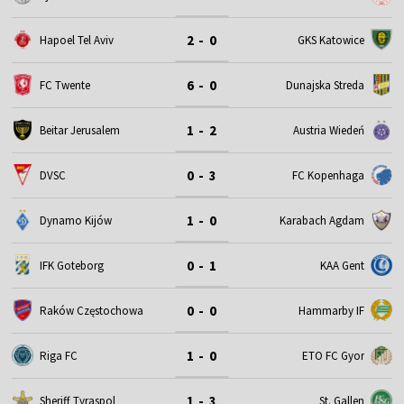
2 - 0
Hapoel Tel Aviv
GKS Katowice
6 - 0
FC Twente
Dunajska Streda
1 - 2
Beitar Jerusalem
Austria Wiedeń
0 - 3
DVSC
FC Kopenhaga
1 - 0
Dynamo Kijów
Karabach Agdam
0 - 1
IFK Goteborg
KAA Gent
0 - 0
Raków Częstochowa
Hammarby IF
1 - 0
Riga FC
ETO FC Gyor
1 - 3
Sheriff Tyraspol
St. Gallen