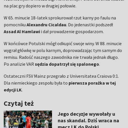
na plac gry dopiero w drugiej połowie.
W 65. minucie 18-latek sprokurował rzut karny po faulu na
pomocniku
Alexandru Cicaldau
. Do jedenastki podszedł
Assad Al Hamlawi
i dał prowadzenie gospodarzom.
W końcówce Potulski mógł odkupić swoje winy. W 88. minucie
wygrał główkę w polu karnym, doprowadzając tym samym do
remisu. Radość naszego zawodnika nie trwała jednak długo.
Po analizie VAR
sędzia dopatrzył się spalonego
.
Ostateczni FSV Mainz przegrało z Universitatea Craiova 0:1.
Dla niemieckiego zespołu była to
pierwsza porażka w tej
edycji LK
.
Czytaj też
Jego decyzje wywołały u
nas skandal. Dziś wraca na
mecz LK do Polski