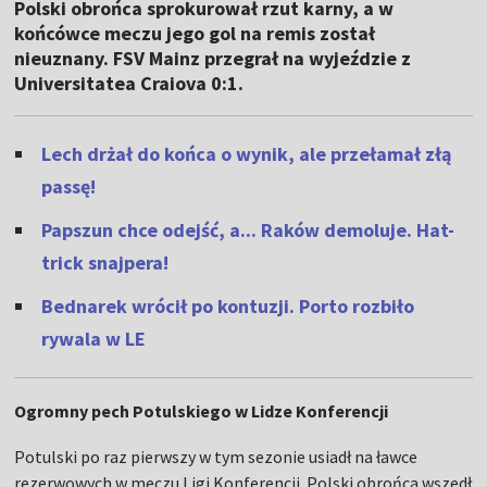
Polski obrońca sprokurował rzut karny, a w
końcówce meczu jego gol na remis został
nieuznany. FSV Mainz przegrał na wyjeździe z
Universitatea Craiova 0:1.
Lech drżał do końca o wynik, ale przełamał złą
passę!
Papszun chce odejść, a... Raków demoluje. Hat-
trick snajpera!
Bednarek wrócił po kontuzji. Porto rozbiło
rywala w LE
Ogromny pech Potulskiego w Lidze Konferencji
Potulski po raz pierwszy w tym sezonie usiadł na ławce
rezerwowych w meczu Ligi Konferencji. Polski obrońca wszedł