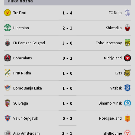
Piłka nożna
1 - 4
Tre Fiori
FC Drita
2 - 1
Hibernian
Shkendija
3 - 0
FK Partizan Belgrad
Tobol Kostanay
0 - 2
Bohemians
Midtjylland
1 - 0
HNK Rijeka
Ilves
1 - 0
Borac Banja Luka
Vitebsk
1 - 0
SC Braga
Dinamo Minsk
0 - 2
Valur Reykjavik
Nordsjaelland
3 - 1
Ajax Amsterdam
Shelbourne