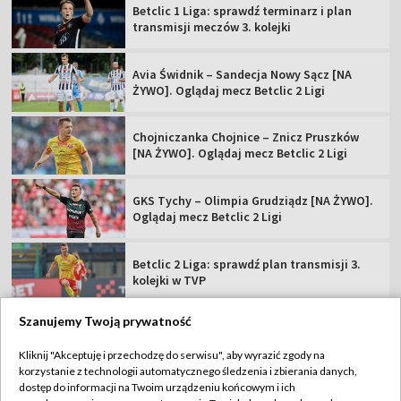
Betclic 1 Liga: sprawdź terminarz i plan
transmisji meczów 3. kolejki
Avia Świdnik – Sandecja Nowy Sącz [NA
ŻYWO]. Oglądaj mecz Betclic 2 Ligi
Chojniczanka Chojnice – Znicz Pruszków
[NA ŻYWO]. Oglądaj mecz Betclic 2 Ligi
GKS Tychy – Olimpia Grudziądz [NA ŻYWO].
Oglądaj mecz Betclic 2 Ligi
Betclic 2 Liga: sprawdź plan transmisji 3.
kolejki w TVP
Szanujemy Twoją prywatność
Kliknij "Akceptuję i przechodzę do serwisu", aby wyrazić zgody na
korzystanie z technologii automatycznego śledzenia i zbierania danych,
TVP
dostęp do informacji na Twoim urządzeniu końcowym i ich