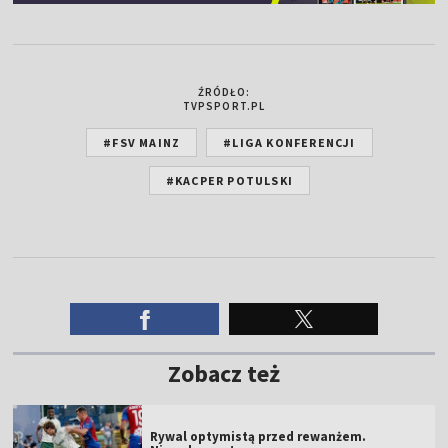
ŹRÓDŁO:
TVPSPORT.PL
#FSV MAINZ
#LIGA KONFERENCJI
#KACPER POTULSKI
Zobacz też
Rywal optymistą przed rewanżem.