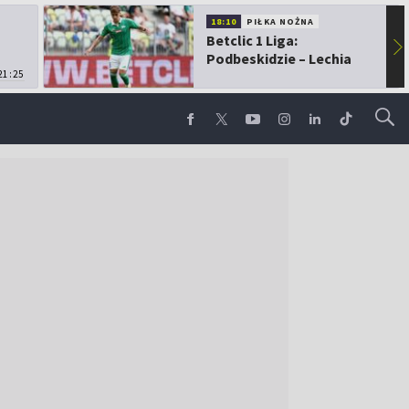
18:10
PIŁKA NOŻNA
Betclic 1 Liga:
▶
Podbeskidzie – Lechia
21:25
Gdańsk