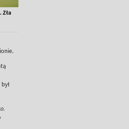
. Zła
onie.
atą
 był
o.
e