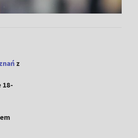
znań
z
 18-
dem