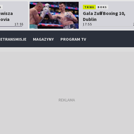
A
TRWA
BOKS
Zawisza
Gala Zuffa Boxing 10,
sovia
Dublin
17:55
17:55
ETRANSMISJE
MAGAZYNY
PROGRAM TV