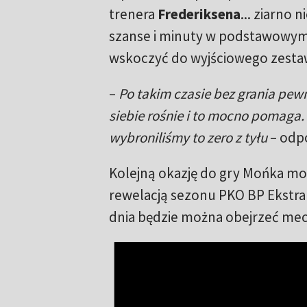
trenera
Frederiksena
... ziarno 
szanse i minuty w podstawowym s
wskoczyć do wyjściowego zestawi
–
Po takim czasie bez grania pe
siebie rośnie i to mocno pomaga. 
wybroniliśmy to zero z tyłu
– odpo
Kolejną okazję do gry Mońka może
rewelacją sezonu PKO BP Ekstra
dnia będzie można obejrzeć mecz