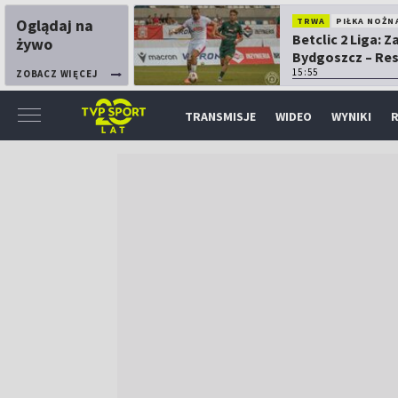
Oglądaj na
TRWA
PIŁKA NOŻN
Betclic 2 Liga: 
żywo
Bydgoszcz – Re
15:55
ZOBACZ WIĘCEJ
TRANSMISJE
WIDEO
WYNIKI
R