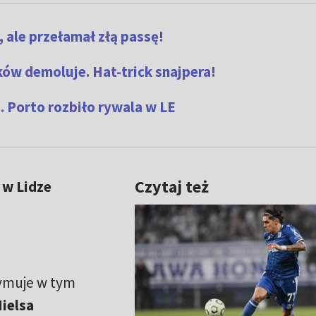
, ale przełamał złą passę!
aków demoluje. Hat-trick snajpera!
. Porto rozbiło rywala w LE
Czytaj też
 w Lidze
ymuje w tym
ielsa