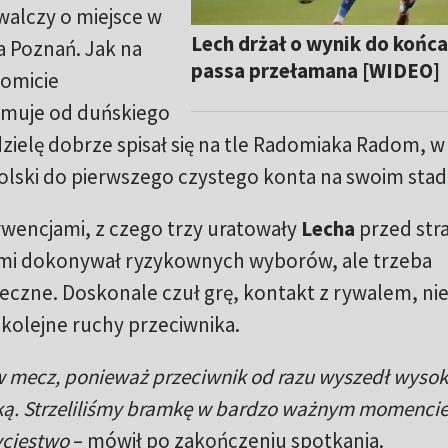
walczy o miejsce w
Lech drżał o wynik do końca
a Poznań. Jak na
passa przełamana [WIDEO]
komicie
zymuje od duńskiego
zielę dobrze spisał się na tle Radomiaka Radom, w
lski do pierwszego czystego konta na swoim stadi
erwencjami, z czego trzy uratowały
Lecha
przed str
 dokonywał ryzykownych wyborów, ale trzeba
teczne. Doskonale czuł grę, kontakt z rywalem, nie
kolejne ruchy przeciwnika.
w mecz, ponieważ przeciwnik od razu wyszedł wysok
lką. Strzeliliśmy bramkę w bardzo ważnym momenci
ycięstwo
– mówił po zakończeniu spotkania.