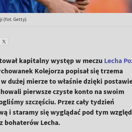
 (fot. Getty).
tował kapitalny występ w meczu
Lecha Po
chowanek Kolejorza popisał się trzema
w dużej mierze to właśnie dzięki postawie
chowali pierwsze czyste konto na swoim
gliśmy szczęściu. Przez cały tydzień
wą i staramy się wyglądać pod tym wzglę
n z bohaterów Lecha.