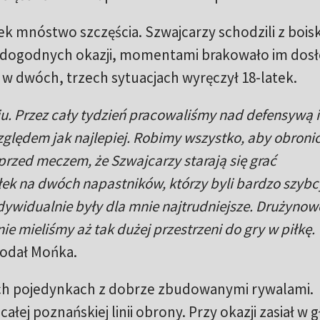
ek mnóstwo szczęścia. Szwajcarzy schodzili z bois
a dogodnych okazji, momentami brakowało im dos
w dwóch, trzech sytuacjach wyręczył 18-latek.
. Przez cały tydzień pracowaliśmy nad defensywą i
ględem jak najlepiej. Robimy wszystko, aby obroni
rzed meczem, że Szwajcarzy starają się grać
łek na dwóch napastników, którzy byli bardzo szybc
 indywidualnie były dla mnie najtrudniejsze. Drużynow
ie mieliśmy aż tak dużej przestrzeni do gry w piłkę.
odał Mońka.
ych pojedynkach z dobrze zbudowanymi rywalami.
ej poznańskiej linii obrony. Przy okazji zasiał w 