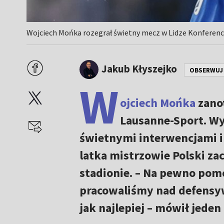
Wojciech Mońka rozegrał świetny mecz w Lidze Konferencji
Jakub Kłyszejko
OBSERWUJ
W
ojciech Mońka
zano
Lausanne-Sport. Wy
świetnymi interwencjami i 
latka mistrzowie Polski za
stadionie. – Na pewno pomo
pracowaliśmy nad defensy
jak najlepiej – mówił jede