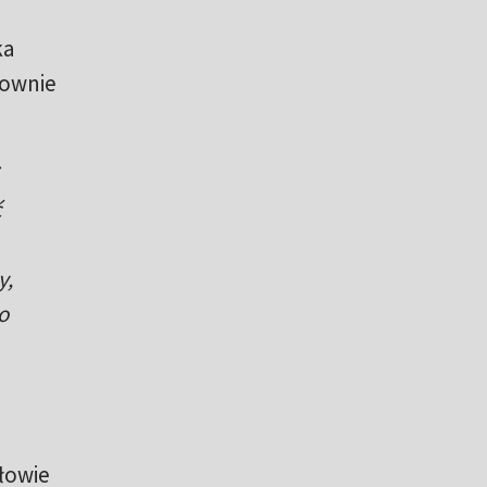
ka
łownie
ć
y,
o
głowie