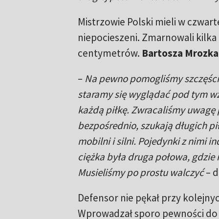
Mistrzowie Polski mieli w czwart
niepocieszeni. Zmarnowali kilk
centymetrów.
Bartosza Mrozka
–
Na pewno pomogliśmy szczęściu
staramy się wyglądać pod tym wz
każdą piłkę. Zwracaliśmy uwagę p
bezpośrednio, szukają długich pi
mobilni i silni. Pojedynki z nimi
ciężka była druga połowa, gdzie n
Musieliśmy po prostu walczyć
– d
Defensor nie pękał przy kolejn
Wprowadzał sporo pewności do cał