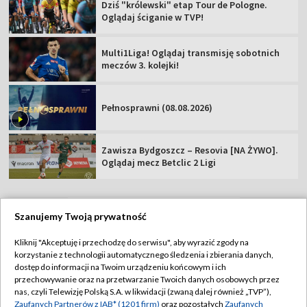
Dziś "królewski" etap Tour de Pologne.
Oglądaj ściganie w TVP!
Multi1Liga! Oglądaj transmisję sobotnich
meczów 3. kolejki!
Pełnosprawni (08.08.2026)
Zawisza Bydgoszcz – Resovia [NA ŻYWO].
Oglądaj mecz Betclic 2 Ligi
Szanujemy Twoją prywatność
TVP
Kliknij "Akceptuję i przechodzę do serwisu", aby wyrazić zgody na
korzystanie z technologii automatycznego śledzenia i zbierania danych,
Abonament TVP
Regulamin TVP
dostęp do informacji na Twoim urządzeniu końcowym i ich
Polityka prywatności
Sklep TVP
przechowywanie oraz na przetwarzanie Twoich danych osobowych przez
nas, czyli Telewizję Polską S.A. w likwidacji (zwaną dalej również „TVP”),
Biuro Reklamy
Moje zgody
Zaufanych Partnerów z IAB* (1201 firm)
oraz pozostałych
Zaufanych