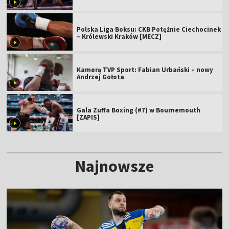
Polska Liga Boksu: CKB Potężnie Ciechocinek
– Królewski Kraków [MECZ]
Kamerą TVP Sport: Fabian Urbański – nowy
Andrzej Gołota
Gala Zuffa Boxing (#7) w Bournemouth
[ZAPIS]
Najnowsze