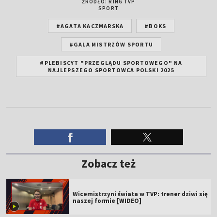
ŹRÓDŁO: RING TVP
SPORT
#AGATA KACZMARSKA
#BOKS
#GALA MISTRZÓW SPORTU
#PLEBISCYT "PRZEGLĄDU SPORTOWEGO" NA
NAJLEPSZEGO SPORTOWCA POLSKI 2025
Zobacz też
Wicemistrzyni świata w TVP: trener dziwi się
naszej formie [WIDEO]