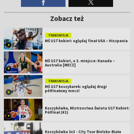
Zobacz też
TRANSMISJA
MŚ U17 kobiet: oglądaj finał USA – Hiszpania
MŚ U17 kobiet, o 3. miejsce: Kanada –
Australia [MECZ]
TRANSMISJA
MŚ U17 koszykarek: oglądaj drugi
półfinałowy mecz!
Koszykówka, Mistrzostwa Świata U17 Kobiet:
Półfinał (#1)
Koszykówka 3x3 - City Tour Bielsko-Biała