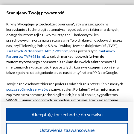
Szanujemy Twoją prywatność
TVP
Kliknij "Akceptuję i przechodzę do serwisu", aby wyrazić zgody na
Abonament TVP
Regulamin TVP
korzystanie z technologii automatycznego śledzenia i zbierania danych,
dostęp do informacji na Twoim urządzeniu końcowym i ich
Polityka prywatności
Sklep TVP
przechowywanie oraz na przetwarzanie Twoich danych osobowych przez
nas, czyli Telewizję Polską S.A. w likwidacji (zwaną dalej również „TVP”),
Biuro Reklamy
Moje zgody
Zaufanych Partnerów z IAB* (1201 firm)
oraz pozostałych
Zaufanych
Partnerów TVP (93 firm)
, w celach marketingowych (w tym do
Oferta Handlowa
Biuro reklamy
zautomatyzowanego dopasowania reklam do Twoich zainteresowań i
mierzenia ich skuteczności) i pozostałych, które wskazujemy poniżej, a
Telegazeta ogłoszenia
Kontakt
także zgody na udostępnianie przez nas identyfikatora PPID do Google.
Emisja w TVP
Twoje dane osobowe zbierane podczas odwiedzania przez Ciebie naszych
Kanały
Rada Programowa
poszczególnych serwisów
zwanych dalej „Portalem”, w tym informacje
zapisywane za pomocą technologii takich jak: pliki cookie, sygnalizatory
Ogłoszenia przetargowe
WWW lub innych podobnych technologii umożliwiających świadczenie
©2026 Telewizja Polska Spółka Akcyjna w likwidacji
dopasowanych i bezpiecznych usług, personalizację treści oraz reklam,
Akademia Telewizyjna
udostępnianie funkcji mediów społecznościowych oraz analizowanie
Akceptuję i przechodzę do serwisu
Informacje o nadawcy
ruchu w Internecie.
Centrum informacji TVP
Twoje dane osobowe zbierane podczas odwiedzania przez Ciebie
Ustawienia zaawansowane
News
Transmisje
Wideo
Więcej
poszczególnych serwisów
na Portalu, takie jak adresy IP, identyfikatory