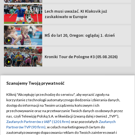
Lech musi uważać. KI Klaksvik już
zaskakiwało w Europie
MŚ do lat 20, Oregon: oglądaj 1. dzień
Kroniki Tour de Pologne #3 (05.08.2026)
Szanujemy Twoją prywatność
TVP
Kliknij "Akceptuję i przechodzę do serwisu", aby wyrazić zgody na
korzystanie z technologii automatycznego śledzenia i zbierania danych,
Abonament TVP
Regulamin TVP
dostęp do informacji na Twoim urządzeniu końcowym i ich
Polityka prywatności
Sklep TVP
przechowywanie oraz na przetwarzanie Twoich danych osobowych przez
nas, czyli Telewizję Polską S.A. w likwidacji (zwaną dalej również „TVP”),
Biuro Reklamy
Moje zgody
Zaufanych Partnerów z IAB* (1201 firm)
oraz pozostałych
Zaufanych
Partnerów TVP (93 firm)
, w celach marketingowych (w tym do
Oferta Handlowa
Biuro reklamy
zautomatyzowanego dopasowania reklam do Twoich zainteresowań i