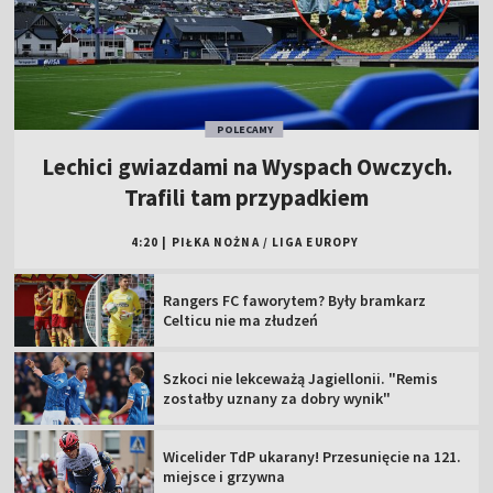
POLECAMY
Lechici gwiazdami na Wyspach Owczych.
Trafili tam przypadkiem
4:20
|
PIŁKA NOŻNA
/
LIGA EUROPY
Rangers FC faworytem? Były bramkarz
Celticu nie ma złudzeń
Szkoci nie lekceważą Jagiellonii. "Remis
zostałby uznany za dobry wynik"
Wicelider TdP ukarany! Przesunięcie na 121.
miejsce i grzywna