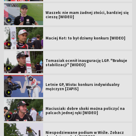
Waszek: nie mam żadnej złości, bardziej się
cieszę [WIDEO]
Maciej Kot: to był dziwny konkurs [WIDEO]
Tomasiak ocenił inaugurację LGP. "Brakuje
stabilizacji" [WIDEO]
Letnie GP, Wisła: konkurs indywidualny
mężczyzn [ZAPIS]
Maciusiak: dobre skoki można policzyć na
palcach jednej ręki [WIDEO]
Niespodziewane podium w Wiśle. Zobacz