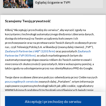
Oglądaj ściganie w TVP!
Szanujemy Twoją prywatność
TVP
Kliknij "Akceptuję i przechodzę do serwisu", aby wyrazić zgody na
korzystanie z technologii automatycznego śledzenia i zbierania danych,
Abonament TVP
Regulamin TVP
dostęp do informacji na Twoim urządzeniu końcowym i ich
Polityka prywatności
Sklep TVP
przechowywanie oraz na przetwarzanie Twoich danych osobowych przez
nas, czyli Telewizję Polską S.A. w likwidacji (zwaną dalej również „TVP”),
Biuro Reklamy
Moje zgody
Zaufanych Partnerów z IAB* (1201 firm)
oraz pozostałych
Zaufanych
Partnerów TVP (93 firm)
, w celach marketingowych (w tym do
Oferta Handlowa
Biuro reklamy
zautomatyzowanego dopasowania reklam do Twoich zainteresowań i
mierzenia ich skuteczności) i pozostałych, które wskazujemy poniżej, a
Telegazeta ogłoszenia
Kontakt
także zgody na udostępnianie przez nas identyfikatora PPID do Google.
Emisja w TVP
Twoje dane osobowe zbierane podczas odwiedzania przez Ciebie naszych
Kanały
Rada Programowa
poszczególnych serwisów
zwanych dalej „Portalem”, w tym informacje
zapisywane za pomocą technologii takich jak: pliki cookie, sygnalizatory
Ogłoszenia przetargowe
WWW lub innych podobnych technologii umożliwiających świadczenie
©2026 Telewizja Polska Spółka Akcyjna w likwidacji
dopasowanych i bezpiecznych usług, personalizację treści oraz reklam,
Akademia Telewizyjna
udostępnianie funkcji mediów społecznościowych oraz analizowanie
Akceptuję i przechodzę do serwisu
Informacje o nadawcy
ruchu w Internecie.