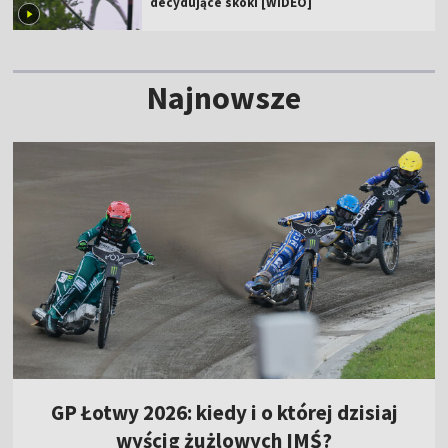
decydujące skoki [WIDEO]
Najnowsze
GP Łotwy 2026: kiedy i o której dzisiaj
wyścig żużlowych IMŚ?