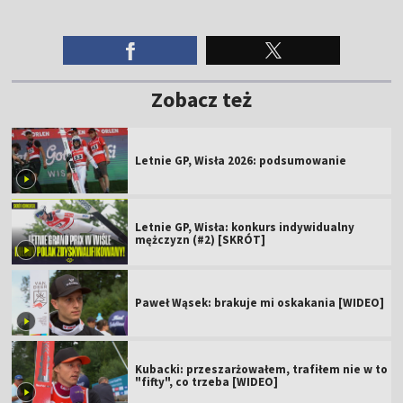
Zobacz też
Letnie GP, Wisła 2026: podsumowanie
Letnie GP, Wisła: konkurs indywidualny
mężczyzn (#2) [SKRÓT]
Paweł Wąsek: brakuje mi oskakania [WIDEO]
Kubacki: przeszarżowałem, trafiłem nie w to
"fifty", co trzeba [WIDEO]