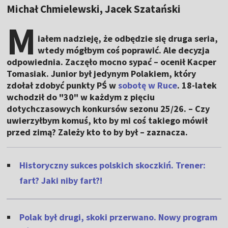
Michał Chmielewski, Jacek Szatański
M
iałem nadzieję, że odbędzie się druga seria,
wtedy mógłbym coś poprawić. Ale decyzja
odpowiednia. Zaczęło mocno sypać – ocenił Kacper
Tomasiak. Junior był jedynym Polakiem, który
zdołał zdobyć punkty PŚ w
sobotę w Ruce
. 18-latek
wchodził do "30" w każdym z pięciu
dotychczasowych konkursów sezonu 25/26. – Czy
uwierzyłbym komuś, kto by mi coś takiego mówił
przed zimą? Zależy kto to by był – zaznacza.
Historyczny sukces polskich skoczkiń. Trener:
fart? Jaki niby fart?!
Polak był drugi, skoki przerwano. Nowy program