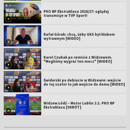
PKO BP Ekstraklasa 2026/27: oglądaj
transmisje w TVP Sport!
Rafał Górak: chcę, żeby GKS był klubem
wytrawnym [WIDEO]
Karol Czubak po remisie z Widzewem.
"Mogliśmy wygrać ten mecz" [WIDEO]
Świderski po debiucie w Widzewie: wejście
do tej szatni to jak wejście do domu [WIDEO]
Widzew Łódź – Motor Lublin 1:1. PKO BP
Ekstraklasa [SKRÓT]