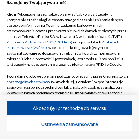
Szanujemy Twoją prywatność
Popis skrzydłowego Jagi. "Dubletu nie
zdobyłem nawet w Ekstraklasie"
Kliknij "Akceptuję i przechodzę do serwisu", aby wyrazić zgody na
korzystanie z technologii automatycznego śledzenia i zbierania danych,
dostęp do informacji na Twoim urządzeniu końcowym i ich
Zagrali potencjalni rywale Polaków. Jest
przechowywanie oraz na przetwarzanie Twoich danych osobowych przez
jedna niespodzianka
nas, czyli Telewizję Polską S.A. w likwidacji (zwaną dalej również „TVP”),
Zaufanych Partnerów z IAB* (1201 firm)
oraz pozostałych
Zaufanych
Partnerów TVP (93 firm)
, w celach marketingowych (w tym do
zautomatyzowanego dopasowania reklam do Twoich zainteresowań i
mierzenia ich skuteczności) i pozostałych, które wskazujemy poniżej, a
także zgody na udostępnianie przez nas identyfikatora PPID do Google.
TVP
Twoje dane osobowe zbierane podczas odwiedzania przez Ciebie naszych
Abonament TVP
Regulamin TVP
poszczególnych serwisów
zwanych dalej „Portalem”, w tym informacje
Polityka prywatności
Sklep TVP
zapisywane za pomocą technologii takich jak: pliki cookie, sygnalizatory
WWW lub innych podobnych technologii umożliwiających świadczenie
Biuro Reklamy
Moje zgody
dopasowanych i bezpiecznych usług, personalizację treści oraz reklam,
udostępnianie funkcji mediów społecznościowych oraz analizowanie
Oferta Handlowa
Biuro reklamy
Akceptuję i przechodzę do serwisu
ruchu w Internecie.
Telegazeta ogłoszenia
Kontakt
Twoje dane osobowe zbierane podczas odwiedzania przez Ciebie
Ustawienia zaawansowane
News
Transmisje
Wideo
Więcej
Emisja w TVP
poszczególnych serwisów
na Portalu, takie jak adresy IP, identyfikatory
Twoich urządzeń końcowych i identyfikatory plików cookie, informacje o
Kanały
Rada Programowa
Twoich wyszukiwaniach w serwisach Portalu czy historia odwiedzin będą