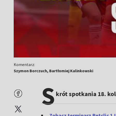
Komentarz:
Szymon Borczuch, Bartłomiej Kalinkowski
S
krót spotkania 18. kol
Zobacz terminarz Betclic 1 