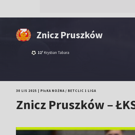
Znicz Pruszków
12'
Krystian Tabara
30 LIS 2025
|
PIŁKA NOŻNA
/
BETCLIC 1 LIGA
Znicz Pruszków – ŁKS 