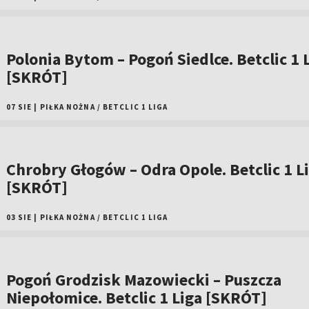
Polonia Bytom – Pogoń Siedlce. Betclic 1 
[SKRÓT]
07 SIE
|
PIŁKA NOŻNA
/
BETCLIC 1 LIGA
Chrobry Głogów – Odra Opole. Betclic 1 L
[SKRÓT]
03 SIE
|
PIŁKA NOŻNA
/
BETCLIC 1 LIGA
Pogoń Grodzisk Mazowiecki – Puszcza
Niepołomice. Betclic 1 Liga [SKRÓT]