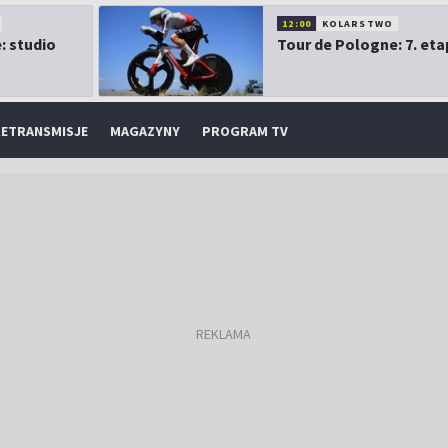
12:00
KOLARSTWO
: studio
Tour de Pologne: 7. eta
ETRANSMISJE
MAGAZYNY
PROGRAM TV