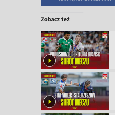
Zobacz też