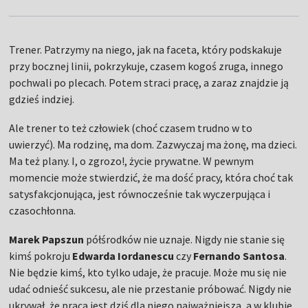
Trener. Patrzymy na niego, jak na faceta, który podskakuje
przy bocznej linii, pokrzykuje, czasem kogoś zruga, innego
pochwali po plecach. Potem straci pracę, a zaraz znajdzie ją
gdzieś indziej.
Ale trener to też człowiek (choć czasem trudno w to
uwierzyć). Ma rodzinę, ma dom. Zazwyczaj ma żonę, ma dzieci.
Ma też plany. I, o zgrozo!, życie prywatne. W pewnym
momencie może stwierdzić, że ma dość pracy, która choć tak
satysfakcjonująca, jest równocześnie tak wyczerpująca i
czasochłonna.
Marek Papszun
półśrodków nie uznaje. Nigdy nie stanie się
kimś pokroju
Edwarda Iordanescu
czy
Fernando Santosa
.
Nie będzie kimś, kto tylko udaje, że pracuje. Może mu się nie
udać odnieść sukcesu, ale nie przestanie próbować. Nigdy nie
ukrywał, że praca jest dziś dla niego najważniejsza, a w klubie