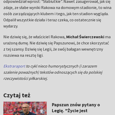
odpowiedział wprost: "Słabiutkie". Nawet zasugerował, jak się
zdaje, ze słabe wyniki Rakowa na domowym stadionie, to wina
osób zarządzających klubem i tego, jak ten stadion wygląda.
Odpalił wszystkie działa i teraz czeka, co ostatecznie się
wydarzy.
Nie dziwię się, że właściciel Rakowa,
Michał Świerczewski
ma
urażoną dumę. Nie dziwię się Papszunowi, że chce skorzystać
z tej szansy. Dziwię się Legii, że swój bałagan wewnętrzny
rozsiewa na resztę ligi.
Ekstraraport
to cykl nieco humorystycznych (i zarazem
szalenie poważnych) tekstów odnoszących się do polskiej
rzeczywistości piłkarskiej.
Czytaj też
Papszun znów pytany o
Legię. "Życie jest