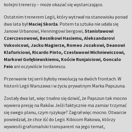
kolejni trenerzy – może okazać się wystarczająco.
Ostatnim trenerem Legii, który wytrwał na stanowisku ponad
dwa lata był
Maciej Skorża
. Potem ta sztuka nie udała się
Janowi Urbanowi, Henningowi bergowi,
Stanisławowi
Czerczesowowi, Besnikowi Hasiemu, Aleksandarovi
Vukovicowi, Jacku Magierze, Romeo Jozakowi, Deanowi
Klafuriciowi, Ricardo Pinto, Czesławowi Michniewiczowi,
Markowi Gołębiewskiemu, Koście Runjaiciowi, Goncalo
Feio
ani oczywiście Iordanescu.
Przerwanie tej serii byłoby rewolucją na dwóch frontach. W
historii Legii Warszawa i w życiu prywatnym Marka Papszuna.
Zostały dwa lat, więc trudno się dziwić, że Papszun tak mocno
wywiera presję na Raków. Jeśli faktycznie ma zamiar trzymać
się swego planu, czym ryzykuje? Zagrał więc mocno. Otwarcie
powiedział, że chce iść do Legii. Kibicom Rakowa, którzy
wywiesili grafomański transparent na jego temat,