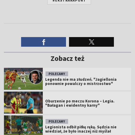
#EKSTRARAPORT
Zobacz też
POLECAMY
Legenda nie ma złudzeń. "Jagiellonia
ponownie powalczy o mistrzostwo"
Oburzenie po meczu Korona – Legia.
"Bałagan i ewidentny karny"
POLECAMY
Legionista odbił piłkę ręką. Sędzia nie
wiedział, że było inaczej niż myślał