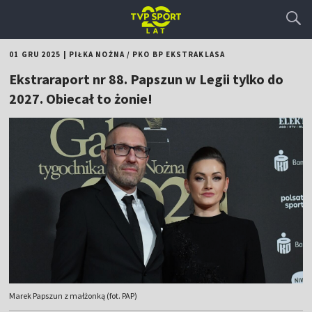
01 GRU 2025
|
PIŁKA NOŻNA
/
PKO BP EKSTRAKLASA
Ekstraraport nr 88. Papszun w Legii tylko do
2027. Obiecał to żonie!
Marek Papszun z małżonką (fot. PAP)