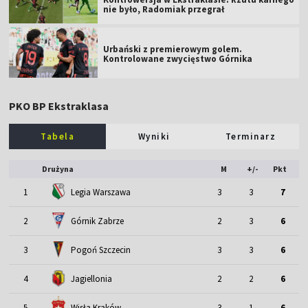
nie było, Radomiak przegrał
Urbański z premierowym golem.
Kontrolowane zwycięstwo Górnika
PKO BP Ekstraklasa
Tabela
Wyniki
Terminarz
Drużyna
M
+/-
Pkt
1
Legia Warszawa
3
3
7
2
Górnik Zabrze
2
3
6
3
Pogoń Szczecin
3
3
6
4
Jagiellonia
2
2
6
5
Wisła Kraków
3
1
6