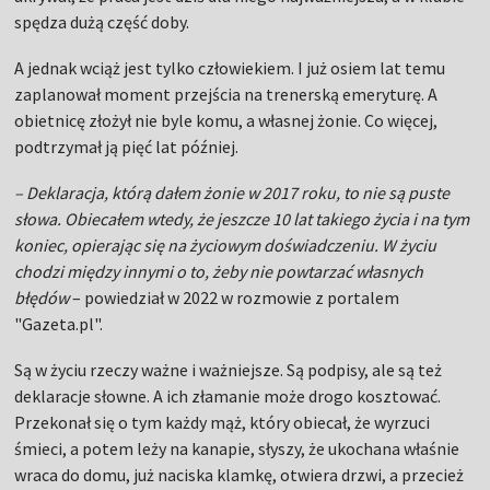
spędza dużą część doby.
A jednak wciąż jest tylko człowiekiem. I już osiem lat temu
zaplanował moment przejścia na trenerską emeryturę. A
obietnicę złożył nie byle komu, a własnej żonie. Co więcej,
podtrzymał ją pięć lat później.
– Deklaracja, którą dałem żonie w 2017 roku, to nie są puste
słowa. Obiecałem wtedy, że jeszcze 10 lat takiego życia i na tym
koniec, opierając się na życiowym doświadczeniu. W życiu
chodzi między innymi o to, żeby nie powtarzać własnych
błędów
– powiedział w 2022 w rozmowie z portalem
"Gazeta.pl".
Są w życiu rzeczy ważne i ważniejsze. Są podpisy, ale są też
deklaracje słowne. A ich złamanie może drogo kosztować.
Przekonał się o tym każdy mąż, który obiecał, że wyrzuci
śmieci, a potem leży na kanapie, słyszy, że ukochana właśnie
wraca do domu, już naciska klamkę, otwiera drzwi, a przecież