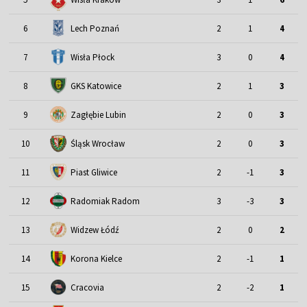
6
Lech Poznań
2
1
4
7
Wisła Płock
3
0
4
8
GKS Katowice
2
1
3
9
Zagłębie Lubin
2
0
3
Śląsk Wrocław
10
2
0
3
11
Piast Gliwice
2
-1
3
12
Radomiak Radom
3
-3
3
13
Widzew Łódź
2
0
2
14
Korona Kielce
2
-1
1
15
Cracovia
2
-2
1