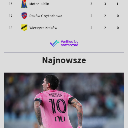
Motor Lublin
16
3
-3
1
17
Raków Częstochowa
2
-2
0
18
Wieczysta Kraków
2
-2
0
Najnowsze