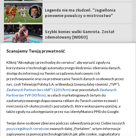
Legenda nie ma złudzeń. "Jagiellonia
ponownie powalczy o mistrzostwo"
Szybki koniec walki Gamrota. Został
zdemolowany [WIDEO]
Szanujemy Twoją prywatność
Kliknij "Akceptuję i przechodzę do serwisu", aby wyrazić zgody na
korzystanie z technologii automatycznego śledzenia i zbierania danych,
TVP
dostęp do informacji na Twoim urządzeniu końcowym i ich
Abonament TVP
Regulamin TVP
przechowywanie oraz na przetwarzanie Twoich danych osobowych przez
nas, czyli Telewizję Polską S.A. w likwidacji (zwaną dalej również „TVP”),
Polityka prywatności
Sklep TVP
Zaufanych Partnerów z IAB* (1201 firm)
oraz pozostałych
Zaufanych
Partnerów TVP (93 firm)
, w celach marketingowych (w tym do
Biuro Reklamy
Moje zgody
zautomatyzowanego dopasowania reklam do Twoich zainteresowań i
mierzenia ich skuteczności) i pozostałych, które wskazujemy poniżej, a
Oferta Handlowa
Biuro reklamy
także zgody na udostępnianie przez nas identyfikatora PPID do Google.
Telegazeta ogłoszenia
Kontakt
Twoje dane osobowe zbierane podczas odwiedzania przez Ciebie naszych
Emisja w TVP
poszczególnych serwisów
zwanych dalej „Portalem”, w tym informacje
zapisywane za pomocą technologii takich jak: pliki cookie, sygnalizatory