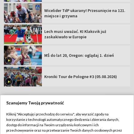
Wicelider TdP ukarany! Przesunięcie na 121.
miejsce i grzywna
Lech musi uważać. KI Klaksvik już
zaskakiwało w Europie
MŚ do lat 20, Oregon: oglądaj 1. dzień
Kroniki Tour de Pologne #3 (05.08.2026)
Szanujemy Twoją prywatność
TVP
Kliknij "Akceptuję i przechodzę do serwisu", aby wyrazić zgody na
korzystanie z technologii automatycznego śledzenia i zbierania danych,
Abonament TVP
Regulamin TVP
dostęp do informacji na Twoim urządzeniu końcowym i ich
Polityka prywatności
Sklep TVP
przechowywanie oraz na przetwarzanie Twoich danych osobowych przez