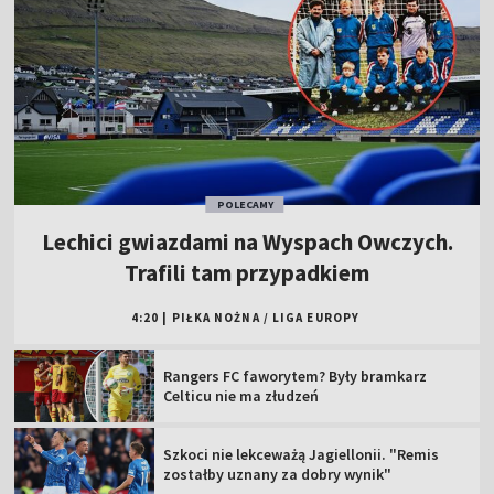
POLECAMY
Lechici gwiazdami na Wyspach Owczych.
Trafili tam przypadkiem
4:20
|
PIŁKA NOŻNA
/
LIGA EUROPY
Rangers FC faworytem? Były bramkarz
Celticu nie ma złudzeń
Szkoci nie lekceważą Jagiellonii. "Remis
zostałby uznany za dobry wynik"