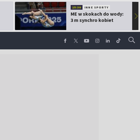
15:30
INNE SPORTY
ME w skokach do wody:
▶
3 m synchro kobiet