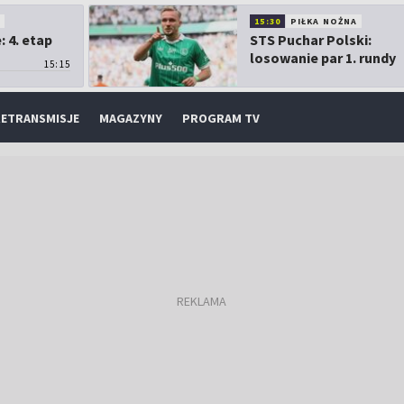
O
15:30
PIŁKA NOŻNA
 4. etap
STS Puchar Polski:
losowanie par 1. rundy
15:15
ETRANSMISJE
MAGAZYNY
PROGRAM TV