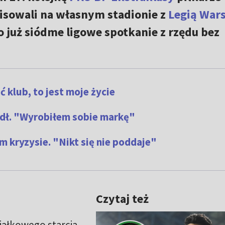
sowali na własnym stadionie z
Legią War
o już siódme ligowe spotkanie z rzędu bez
klub, to jest moje życie
iódł. "Wyrobiłem sobie markę"
kryzysie. "Nikt się nie poddaje"
Czytaj też
iałkowego starcia