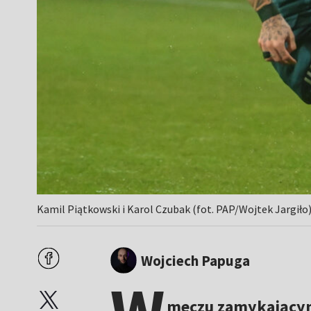
Kamil Piątkowski i Karol Czubak (fot. PAP/Wojtek Jargiło
Wojciech Papuga
meczu zamykającym