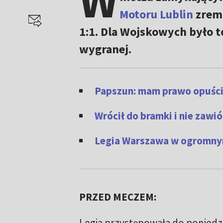
W
Motoru Lublin
zremi
1:1. Dla Wojskowych było t
wygranej.
Papszun: mam prawo opuścić 
Wrócił do bramki i nie zaw
Legia Warszawa w ogromnym 
PRZED MECZEM:
Legia przystępowała do poniedz