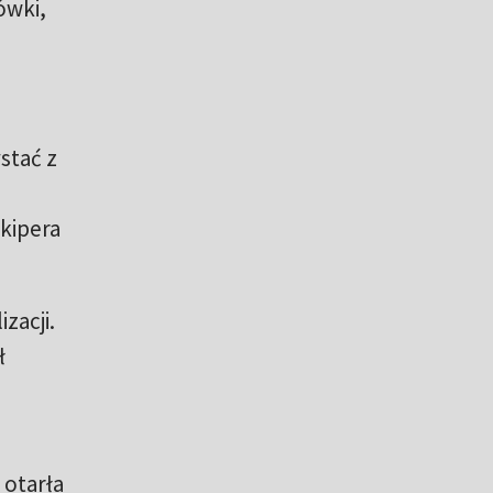
ówki,
stać z
lkipera
zacji.
ł
otarła