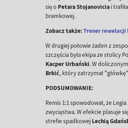
się o
Petara Stojanovicia
i trafi
bramkowej.
Zobacz także:
Trener rewelacji
W drugiej połowie żaden z zespoł
szczęścia była ekipa ze stolicy P
Kacper Urbański
. W doliczonym 
Brkić
, który zatrzymał "główkę"
PODSUMOWANIE:
Remis 1:1 spowodował, że Legia
zwycięstwa. W efekcie plasuje si
strefie spadkowej
Lechią Gdańs