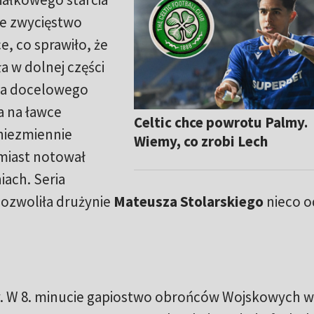
we zwycięstwo
e, co sprawiło, że
a w dolnej części
zła docelowego
 a na ławce
Celtic chce powrotu Palmy.
 niezmiennie
Wiemy, co zrobi Lech
miast notował
iach. Seria
pozwoliła drużynie
Mateusza Stolarskiego
nieco o
y. W 8. minucie gapiostwo obrońców Wojskowych 