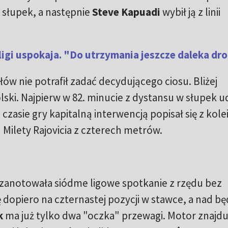
ła słupek, a następnie
Steve Kapuadi
wybił ją z linii
 ligi uspokaja. "Do utrzymania jeszcze daleka dr
ów nie potrafił zadać decydującego ciosu. Bliżej
olski. Najpierw w 82. minucie z dystansu w słupek u
czasie gry kapitalną interwencją popisał się z kole
 Milety Rajovicia z czterech metrów.
 zanotowała siódme ligowe spotkanie z rzędu bez
ę dopiero na czternastej pozycji w stawce, a nad b
k
ma już tylko dwa "oczka" przewagi. Motor znajduj