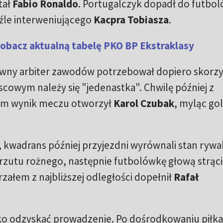
tał
Fabio Ronaldo
. Portugalczyk dopadł do futbol
źle interweniującego
Kacpra Tobiasza
.
Zobacz aktualną tabelę PKO BP Ekstraklasy
łówny arbiter zawodów potrzebował dopiero skorzy
scowym należy się "jedenastka". Chwilę później z
em wynik meczu otworzył
Karol Czubak
, myląc go
 kwadrans później przyjezdni wyrównali stan rywali
rzutu rożnego, następnie futbolówkę głową strąci
trzałem z najbliższej odległości dopełnił
Rafał
o odzyskać prowadzenie. Po dośrodkowaniu piłka 