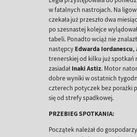
w fatalnych nastrojach. Na ligo
czekała już przeszło dwa miesiąc
po szesnastej kolejce wylądował
tabeli. Ponadto wciąż nie znala
następcy
Edwarda Iordanescu
,
trenerskiej od kilku już spotkań
zasiadał
Inaki Astiz
. Motor nato
dobre wyniki w ostatnich tygodn
czterech potyczek bez porażki 
się od strefy spadkowej.
PRZEBIEG SPOTKANIA:
Początek należał do gospodarz