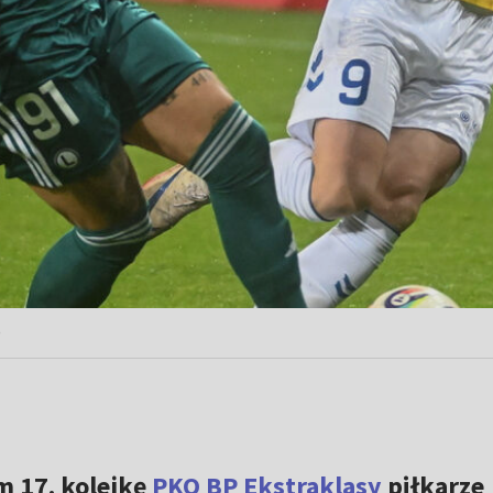
)
 17. kolejkę
PKO BP Ekstraklasy
piłkarze