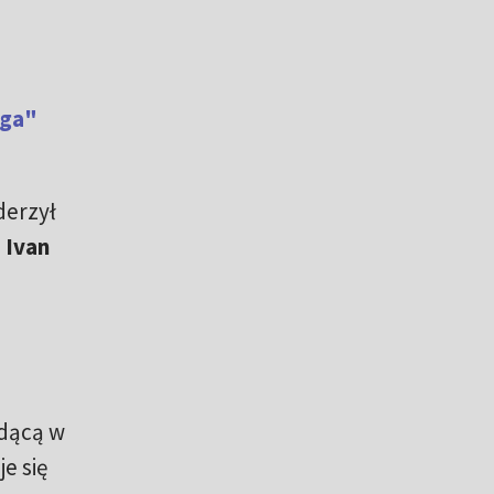
oga"
derzył
i
Ivan
ędącą w
e się