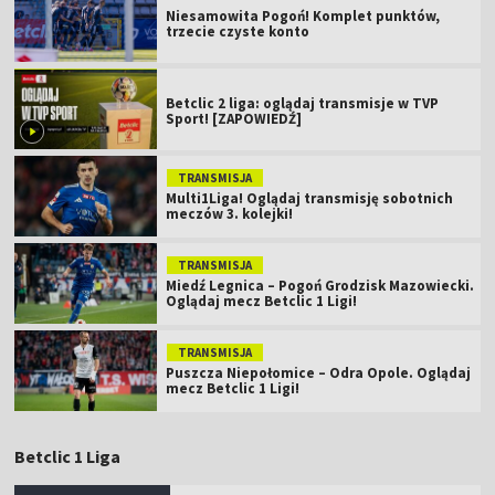
Niesamowita Pogoń! Komplet punktów,
trzecie czyste konto
Betclic 2 liga: oglądaj transmisje w TVP
Sport! [ZAPOWIEDŹ]
TRANSMISJA
Multi1Liga! Oglądaj transmisję sobotnich
meczów 3. kolejki!
TRANSMISJA
Miedź Legnica – Pogoń Grodzisk Mazowiecki.
Oglądaj mecz Betclic 1 Ligi!
TRANSMISJA
Puszcza Niepołomice – Odra Opole. Oglądaj
mecz Betclic 1 Ligi!
Betclic 1 Liga