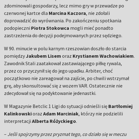
zdominowali gospodarzy, lecz mimo gry w przewadze po
czerwonej kartce dla
Marcina Kaczora
, nie zdołali
doprowadzić do wyrównania. Po zakończeniu spotkania
podopieczni
Piotra Stokowca
mogli mieć ponadto
zastrzeżenia do decyzji podejmowanych przez sędziego.
W 90. minucie w polu karnym rzeszowian doszło do starcia
pomiędzy
Jakubem Lisem
oraz
Krystianem Wachowiakiem
.
Zawodnik Stali zaatakował zastawiającego piłkę rywala,
przez co przyczynił się do jego upadku. Arbiter, choć
początkowo nie zareagował na zajście, po chwili wstrzymał
grę, aby skonsultować się z wozem VAR. Ostatecznie nie
zdecydował się na podyktowanie jedenastki.
W Magazynie Betclic 1 Ligi do sytuacji odnieśli się
Bartłomiej
Kalinkowski
oraz
Adam Marciniak
, którzy nie podzielili
interpretacji
Alberta Różyckiego
.
–
Jeśli spojrzymy przez pryzmat tego, co działo się w meczu