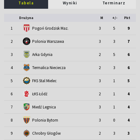
Tabela
Wyniki
Terminarz
Drużyna
M
+/-
Pkt
1
Pogoń Grodzisk Maz.
3
5
9
2
Polonia Warszawa
3
3
7
3
Arka Gdynia
2
5
6
4
Termalica Nieciecza
2
3
6
5
FKS Stal Mielec
3
1
5
6
ŁKS Łódź
2
1
4
7
Miedź Legnica
3
1
4
8
Polonia Bytom
3
0
4
9
Chrobry Głogów
2
3
3