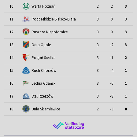
10
Warta Poznań
2
2
3
11
Podbeskidzie Bielsko-Biała
3
0
3
12
Puszcza Niepołomice
3
0
3
13
Odra Opole
3
-2
3
14
Pogoń Siedlce
3
-1
2
15
Ruch Chorzów
3
-4
1
16
Lechia Gdańsk
3
-6
1
17
Stal Rzeszów
3
-8
1
18
Unia Skierniewice
2
-3
0