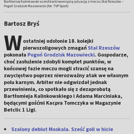
Bartłomiej Kalinkowski ocenił kontrowersyjną sytuację z meczu Stal Rzeszów –
Pogoń Grodzisk Mazowiecki (fot. TVP Sport)
Bartosz Bryś
W
ostatniej odsłonie 18. kolejki
pierwszoligowych zmagań
Stal Rzeszów
pokonała
Pogoń Grodzisk Mazowiecki
. Gospodarze,
choć zasłużenie zdobyli komplet punktów, w
końcowej fazie meczu mogli stracić szansę na
zwycięstwo poprzez nierozważny atak we własnym
polu karnym. Arbiter nie odgwizdał jednak
przewinienia, co spotkało się z dezaprobatą
Bartłomieja Kalinkowskiego i Adama Marciniaka,
będącymi gośćmi Kacpra Tomczyka w Magazynie
Betclic 1 Ligi.
Szalony debiut Moskala. Sześć goli w hicie