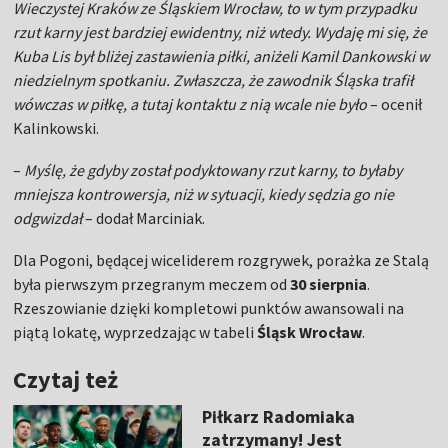
Wieczystej Kraków ze Śląskiem Wrocław, to w tym przypadku
rzut karny jest bardziej ewidentny, niż wtedy. Wydaję mi się, że
Kuba Lis był bliżej zastawienia piłki, aniżeli Kamil Dankowski w
niedzielnym spotkaniu. Zwłaszcza, że zawodnik Śląska trafił
wówczas w piłkę, a tutaj kontaktu z nią wcale nie było
– ocenił
Kalinkowski.
–
Myślę, że gdyby został podyktowany rzut karny, to byłaby
mniejsza kontrowersja, niż w sytuacji, kiedy sędzia go nie
odgwizdał
– dodał Marciniak.
Dla Pogoni, będącej wiceliderem rozgrywek, porażka ze Stalą
była pierwszym przegranym meczem od
30 sierpnia
.
Rzeszowianie dzięki kompletowi punktów awansowali na
piątą lokatę, wyprzedzając w tabeli
Śląsk Wrocław
.
Czytaj też
Piłkarz Radomiaka
zatrzymany! Jest