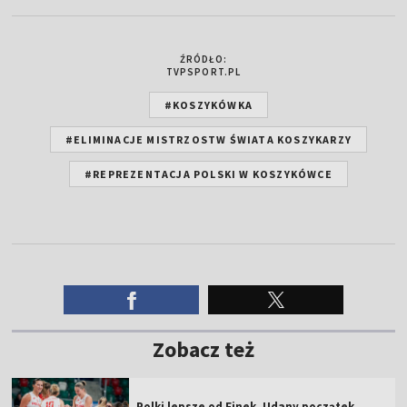
ŹRÓDŁO:
TVPSPORT.PL
#KOSZYKÓWKA
#ELIMINACJE MISTRZOSTW ŚWIATA KOSZYKARZY
#REPREZENTACJA POLSKI W KOSZYKÓWCE
Zobacz też
Polki lepsze od Finek. Udany początek