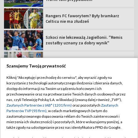
Wicelider TdP ukarany! Przesunięcie na 121.
miejsce i grzywna
Lech musi uważać. KI Klaksvik już
zaskakiwało w Europie
MŚ do lat 20, Oregon: oglądaj 1. dzień
Szanujemy Twoją prywatność
Kliknij "Akceptuję i przechodzę do serwisu", aby wyrazić zgody na
korzystanie z technologii automatycznego śledzenia i zbierania danych,
TVP
dostęp do informacji na Twoim urządzeniu końcowym i ich
Abonament TVP
Regulamin TVP
przechowywanie oraz na przetwarzanie Twoich danych osobowych przez
nas, czyli Telewizję Polską S.A. w likwidacji (zwaną dalej również „TVP”),
Polityka prywatności
Sklep TVP
Zaufanych Partnerów z IAB* (1201 firm)
oraz pozostałych
Zaufanych
Partnerów TVP (93 firm)
, w celach marketingowych (w tym do
Biuro Reklamy
Moje zgody
zautomatyzowanego dopasowania reklam do Twoich zainteresowań i
mierzenia ich skuteczności) i pozostałych, które wskazujemy poniżej, a
Oferta Handlowa
Biuro reklamy
także zgody na udostępnianie przez nas identyfikatora PPID do Google.
Telegazeta ogłoszenia
Kontakt