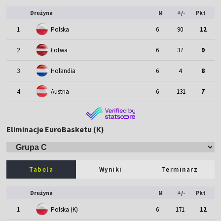
Drużyna
M
+/-
Pkt
1
Polska
6
90
12
2
Łotwa
6
37
9
3
Holandia
6
4
8
4
Austria
6
-131
7
Eliminacje EuroBasketu (K)
Tabela
Wyniki
Terminarz
Drużyna
M
+/-
Pkt
1
Polska (K)
6
171
12