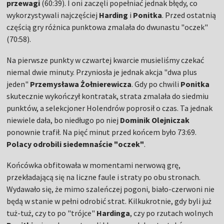
przewagi
(60:39). I oni zaczęli popełniać jednak błędy, co
wykorzystywali najczęściej
Harding
i
Ponitka
. Przed ostatnią
częścią gry różnica punktowa zmalała do dwunastu "oczek"
(70:58).
Na pierwsze punkty w czwartej kwarcie musieliśmy czekać
niemal dwie minuty. Przyniosła je jednak akcja "dwa plus
jeden"
Przemysława Żołnierewicza
. Gdy po chwili
Ponitka
skutecznie wykończył kontratak, strata zmalała do siedmiu
punktów, a selekcjoner Holendrów poprosił o czas. Ta jednak
niewiele dała, bo niedługo po niej
Dominik Olejniczak
ponownie trafił. Na pięć minut przed końcem było 73:69.
Polacy odrobili siedemnaście "oczek"
.
Końcówka obfitowała w momentami nerwową grę,
przekładającą się na liczne faule i straty po obu stronach.
Wydawało się, że mimo szaleńczej pogoni, biało-czerwoni nie
będą w stanie w pełni odrobić strat. Kilkukrotnie, gdy byli już
tuż-tuż, czy to po "trójce"
Hardinga
, czy po rzutach wolnych