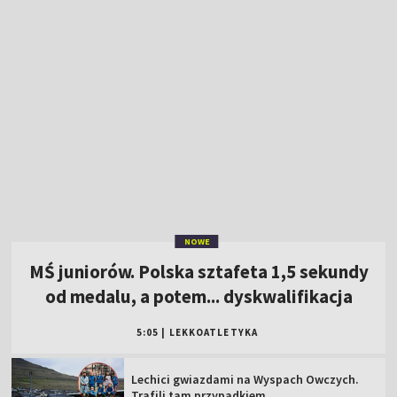
NOWE
MŚ juniorów. Polska sztafeta 1,5 sekundy
od medalu, a potem... dyskwalifikacja
5:05
|
LEKKOATLETYKA
Lechici gwiazdami na Wyspach Owczych.
Trafili tam przypadkiem
Rangers FC faworytem? Były bramkarz
Celticu nie ma złudzeń
Szkoci nie lekceważą Jagiellonii. "Remis
zostałby uznany za dobry wynik"