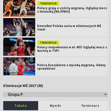
TRANSMISJA
Polacy grają o szóstą wygraną. Oglądaj mecz
z Holandią [NA ŻYWO]
Demolka! Polska seria w eliminacjach MŚ
trwa!
TRANSMISJA
Polacy niepokonani w el. MŚ? Oglądaj mecz z
Austrią w TVP!
Polscy koszykarze z wysoką wygraną. Udany
sprawdzian
Eliminacje MŚ 2027 (M)
Tabela
Wyniki
Terminarz