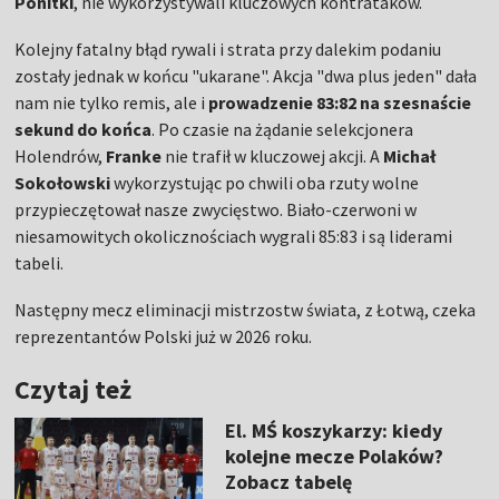
Ponitki
, nie wykorzystywali kluczowych kontrataków.
Kolejny fatalny błąd rywali i strata przy dalekim podaniu
zostały jednak w końcu "ukarane". Akcja "dwa plus jeden" dała
nam nie tylko remis, ale i
prowadzenie 83:82 na szesnaście
sekund do końca
. Po czasie na żądanie selekcjonera
Holendrów,
Franke
nie trafił w kluczowej akcji. A
Michał
Sokołowski
wykorzystując po chwili oba rzuty wolne
przypieczętował nasze zwycięstwo. Biało-czerwoni w
niesamowitych okolicznościach wygrali 85:83 i są liderami
tabeli.
Następny mecz eliminacji mistrzostw świata, z Łotwą, czeka
reprezentantów Polski już w 2026 roku.
Czytaj też
El. MŚ koszykarzy: kiedy
kolejne mecze Polaków?
Zobacz tabelę