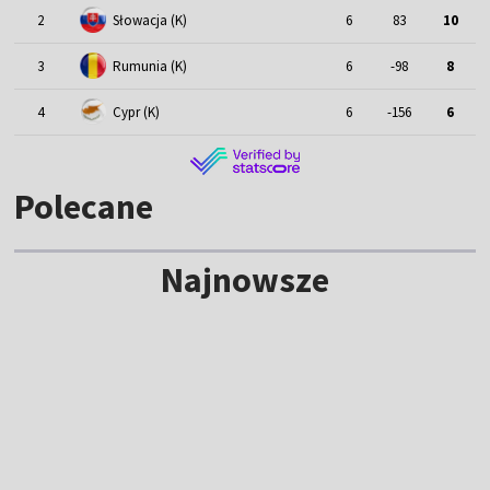
2
Słowacja (K)
6
83
10
3
Rumunia (K)
6
-98
8
4
Cypr (K)
6
-156
6
Polecane
Najnowsze