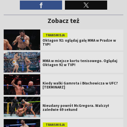
Zobacz też
TRANSMISJA
Oktagon 92: oglądaj galę MMA w Pradze w
TVP!
MMA w miejsce kortu tenisowego. Oglądaj
Oktagon 92 w TVP!
Kiedy walki Gamrota i Błachowicza w UFC?
[TERMINARZ]
Nieudany powrót McGregora. Walczył
zaledwie 69 sekund
TRANSMISJA