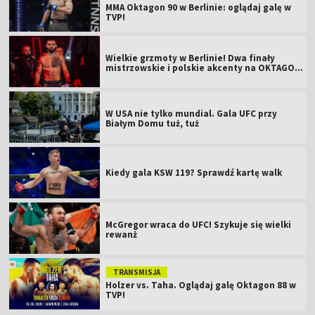
MMA Oktagon 90 w Berlinie: oglądaj galę w
TVP!
Wielkie grzmoty w Berlinie! Dwa finały
mistrzowskie i polskie akcenty na OKTAGON
61
W USA nie tylko mundial. Gala UFC przy
Białym Domu tuż, tuż
Kiedy gala KSW 119? Sprawdź kartę walk
McGregor wraca do UFC! Szykuje się wielki
rewanż
TRANSMISJA
Holzer vs. Taha. Oglądaj galę Oktagon 88 w
TVP!