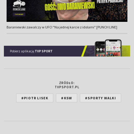
Baraniewski zawalczy w UFC! "Na jednej karcie z idolami" [PUNCH LINE]
Pobierz aplikację
TVP SPORT
ŹRÓDŁO:
TVPSPORT.PL
#PIOTR LISEK
#KSW
#SPORTY WALKI