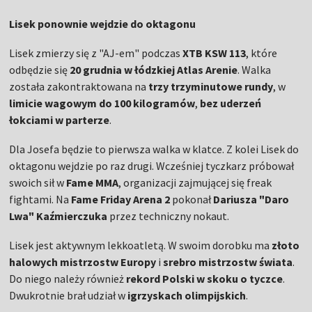
Lisek ponownie wejdzie do oktagonu
Lisek zmierzy się z "AJ-em" podczas
XTB
KSW 113
, które
odbędzie się
20 grudnia w łódzkiej Atlas Arenie
. Walka
została zakontraktowana na
trzy trzyminutowe rundy
, w
limicie wagowym do 100 kilogramów
,
bez uderzeń
łokciami w parterze
.
Dla Josefa będzie to pierwsza walka w klatce. Z kolei Lisek do
oktagonu wejdzie po raz drugi. Wcześniej tyczkarz próbował
swoich sił w
Fame MMA
, organizacji zajmującej się freak
fightami. Na
Fame Friday Arena 2
pokonał
Dariusza "Daro
Lwa" Kaźmierczuka
przez techniczny nokaut.
Lisek jest aktywnym lekkoatletą. W swoim dorobku ma
złoto
halowych mistrzostw Europy
i
srebro mistrzostw świata
.
Do niego należy również
rekord Polski w skoku o tyczce
.
Dwukrotnie brał udział w
igrzyskach olimpijskich
.