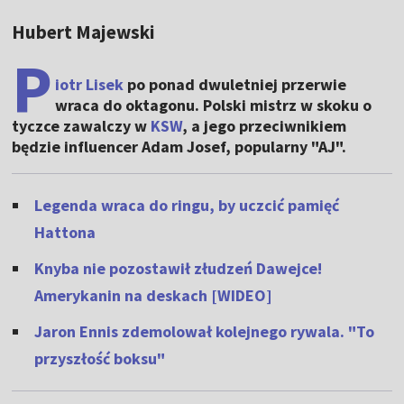
Hubert Majewski
P
iotr Lisek
po ponad dwuletniej przerwie
wraca do oktagonu. Polski mistrz w skoku o
tyczce zawalczy w
KSW
, a jego przeciwnikiem
będzie influencer Adam Josef, popularny "AJ".
Legenda wraca do ringu, by uczcić pamięć
Hattona
Knyba nie pozostawił złudzeń Dawejce!
Amerykanin na deskach [WIDEO]
Jaron Ennis zdemolował kolejnego rywala. "To
przyszłość boksu"