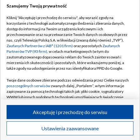
Szanujemy Twoją prywatność
Kliknij "Akceptuję i przechodzę do serwisu", aby wyrazić zgody na
korzystanie z technologii automatycznego śledzenia i zbierania danych,
TVP
dostęp do informacji na Twoim urządzeniu końcowym i ich
Abonament TVP
Regulamin TVP
przechowywanie oraz na przetwarzanie Twoich danych osobowych przez
nas, czyli Telewizję Polską S.A. w likwidacji (zwaną dalej również „TVP”),
Polityka prywatności
Sklep TVP
Zaufanych Partnerów z IAB* (1201 firm)
oraz pozostałych
Zaufanych
Partnerów TVP (93 firm)
, w celach marketingowych (w tym do
Biuro Reklamy
Moje zgody
zautomatyzowanego dopasowania reklam do Twoich zainteresowań i
mierzenia ich skuteczności) i pozostałych, które wskazujemy poniżej, a
Oferta Handlowa
Biuro reklamy
także zgody na udostępnianie przez nas identyfikatora PPID do Google.
Telegazeta ogłoszenia
Kontakt
Twoje dane osobowe zbierane podczas odwiedzania przez Ciebie naszych
Emisja w TVP
poszczególnych serwisów
zwanych dalej „Portalem”, w tym informacje
zapisywane za pomocą technologii takich jak: pliki cookie, sygnalizatory
Kanały
Rada Programowa
WWW lub innych podobnych technologii umożliwiających świadczenie
dopasowanych i bezpiecznych usług, personalizację treści oraz reklam,
Ogłoszenia przetargowe
udostępnianie funkcji mediów społecznościowych oraz analizowanie
©2026 Telewizja Polska Spółka Akcyjna w likwidacji
Akceptuję i przechodzę do serwisu
ruchu w Internecie.
Akademia Telewizyjna
Informacje o nadawcy
Twoje dane osobowe zbierane podczas odwiedzania przez Ciebie
Ustawienia zaawansowane
News
Transmisje
Wideo
Więcej
poszczególnych serwisów
na Portalu, takie jak adresy IP, identyfikatory
Centrum informacji TVP
Twoich urządzeń końcowych i identyfikatory plików cookie, informacje o