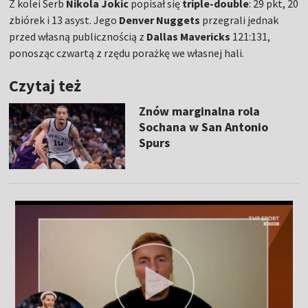
Z kolei Serb
Nikola Jokic
popisał się
triple-double
: 29 pkt, 20
zbiórek i 13 asyst. Jego
Denver Nuggets
przegrali jednak
przed własną publicznością z
Dallas Mavericks
121:131,
ponosząc czwartą z rzędu porażkę we własnej hali.
Czytaj też
Znów marginalna rola
Sochana w San Antonio
Spurs