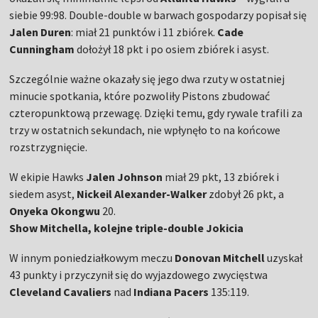
siebie 99:98. Double-double w barwach gospodarzy popisał się
Jalen Duren
: miał 21 punktów i 11 zbiórek.
Cade
Cunningham
dołożył 18 pkt i po osiem zbiórek i asyst.
Szczególnie ważne okazały się jego dwa rzuty w ostatniej
minucie spotkania, które pozwoliły Pistons zbudować
czteropunktową przewagę. Dzięki temu, gdy rywale trafili za
trzy w ostatnich sekundach, nie wpłynęło to na końcowe
rozstrzygnięcie.
W ekipie Hawks
Jalen Johnson
miał 29 pkt, 13 zbiórek i
siedem asyst,
Nickeil Alexander-Walker
zdobył 26 pkt, a
Onyeka Okongwu
20.
Show Mitchella, kolejne triple-double Jokicia
W innym poniedziałkowym meczu
Donovan Mitchell
uzyskał
43 punkty i przyczynił się do wyjazdowego zwycięstwa
Cleveland Cavaliers
nad
Indiana Pacers
135:119.