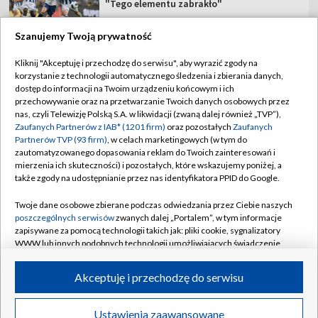
"Tego elementu zabrakło"
Szanujemy Twoją prywatność
Kliknij "Akceptuję i przechodzę do serwisu", aby wyrazić zgody na
korzystanie z technologii automatycznego śledzenia i zbierania danych,
TVP
dostęp do informacji na Twoim urządzeniu końcowym i ich
Abonament TVP
Regulamin TVP
przechowywanie oraz na przetwarzanie Twoich danych osobowych przez
nas, czyli Telewizję Polską S.A. w likwidacji (zwaną dalej również „TVP”),
Polityka prywatności
Sklep TVP
Zaufanych Partnerów z IAB* (1201 firm)
oraz pozostałych
Zaufanych
Partnerów TVP (93 firm)
, w celach marketingowych (w tym do
Biuro Reklamy
Moje zgody
zautomatyzowanego dopasowania reklam do Twoich zainteresowań i
mierzenia ich skuteczności) i pozostałych, które wskazujemy poniżej, a
Oferta Handlowa
Biuro reklamy
także zgody na udostępnianie przez nas identyfikatora PPID do Google.
Telegazeta ogłoszenia
Kontakt
Twoje dane osobowe zbierane podczas odwiedzania przez Ciebie naszych
Emisja w TVP
poszczególnych serwisów
zwanych dalej „Portalem”, w tym informacje
zapisywane za pomocą technologii takich jak: pliki cookie, sygnalizatory
Kanały
Rada Programowa
WWW lub innych podobnych technologii umożliwiających świadczenie
dopasowanych i bezpiecznych usług, personalizację treści oraz reklam,
Ogłoszenia przetargowe
udostępnianie funkcji mediów społecznościowych oraz analizowanie
©2026 Telewizja Polska Spółka Akcyjna w likwidacji
Akceptuję i przechodzę do serwisu
ruchu w Internecie.
Akademia Telewizyjna
Informacje o nadawcy
Twoje dane osobowe zbierane podczas odwiedzania przez Ciebie
Ustawienia zaawansowane