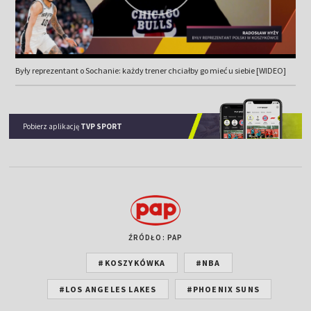
Były reprezentant o Sochanie: każdy trener chciałby go mieć u siebie [WIDEO]
Pobierz aplikację
TVP SPORT
ŹRÓDŁO: PAP
#KOSZYKÓWKA
#NBA
#LOS ANGELES LAKES
#PHOENIX SUNS