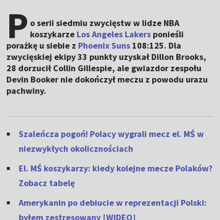
P
o serii siedmiu zwycięstw w lidze NBA
koszykarze
Los Angeles Lakers
ponieśli
porażkę u siebie z
Phoenix Suns
108:125. Dla
zwycięskiej ekipy 33 punkty uzyskał Dillon Brooks,
28 dorzucił Collin Gillespie, ale gwiazdor zespołu
Devin Booker nie dokończył meczu z powodu urazu
pachwiny.
Szaleńcza pogoń! Polacy wygrali mecz el. MŚ w
niezwykłych okolicznościach
El. MŚ koszykarzy: kiedy kolejne mecze Polaków?
Zobacz tabelę
Amerykanin po debiucie w reprezentacji Polski:
byłem zestresowany [WIDEO]