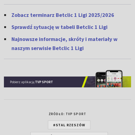
Zobacz terminarz Betclic 1 Ligi 2025/2026
Sprawdź sytuację w tabeli Betclic 1 Ligi
Najnowsze informacje, skróty i materiały w
naszym serwisie Betclic 1 Ligi
Pobierz aplikację
TVP SPORT
ŹRÓDŁO: TVP SPORT
#STAL RZESZÓW