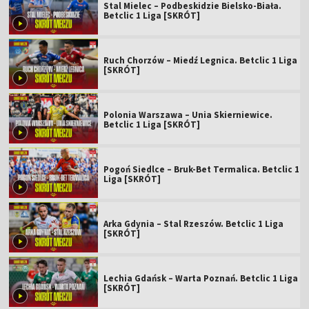
Stal Mielec – Podbeskidzie Bielsko-Biała.
Betclic 1 Liga [SKRÓT]
Ruch Chorzów – Miedź Legnica. Betclic 1 Liga
[SKRÓT]
Polonia Warszawa – Unia Skierniewice.
Betclic 1 Liga [SKRÓT]
Pogoń Siedlce – Bruk-Bet Termalica. Betclic 1
Liga [SKRÓT]
Arka Gdynia – Stal Rzeszów. Betclic 1 Liga
[SKRÓT]
Lechia Gdańsk – Warta Poznań. Betclic 1 Liga
[SKRÓT]