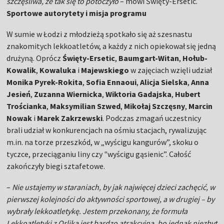
szczęśliwa, że tak się to potoczyło
– mówi Święty-Ersetic.
Sportowe autorytety i misja programu
W sumie w Łodzi z młodzieżą spotkało się aż szesnastu
znakomitych lekkoatletów, a każdy z nich opiekował się jedną
drużyną. Oprócz
Święty-Ersetic
,
Baumgart-Witan
,
Hołub-
Kowalik
,
Kowaluka
i
Majewskiego
w zajęciach wzięli udział
Monika Pyrek-Rokita
,
Sofia Ennaoui
,
Alicja Sielska
,
Anna
Jesień
,
Zuzanna Wiernicka
,
Wiktoria Gadajska
,
Hubert
Trościanka
,
Maksymilian Szwed
,
Mikołaj Szczęsny
,
Marcin
Nowak
i
Marek Zakrzewski
. Podczas zmagań uczestnicy
brali udział w konkurencjach na ośmiu stacjach, rywalizując
m.in. na torze przeszkód, w „wyścigu kangurów”, skoku o
tyczce, przeciąganiu liny czy "wyścigu gąsienic”. Całość
zakończyły biegi sztafetowe.
–
Nie ustajemy w staraniach, by jak najwięcej dzieci zachęcić, w
pierwszej kolejności do aktywności sportowej, a w drugiej – by
wybrały lekkoatletykę. Jestem przekonany, że formuła
Lekkoatletyki z Orlika jest bardzo atrakcyjna, bo jednak niezbyt