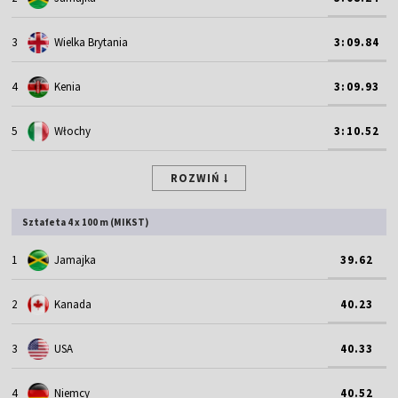
3
Wielka Brytania
3:09.84
4
Kenia
3:09.93
5
Włochy
3:10.52
ROZWIŃ
Sztafeta 4 x 100 m (MIKST)
1
Jamajka
39.62
2
Kanada
40.23
3
USA
40.33
4
Niemcy
40.52