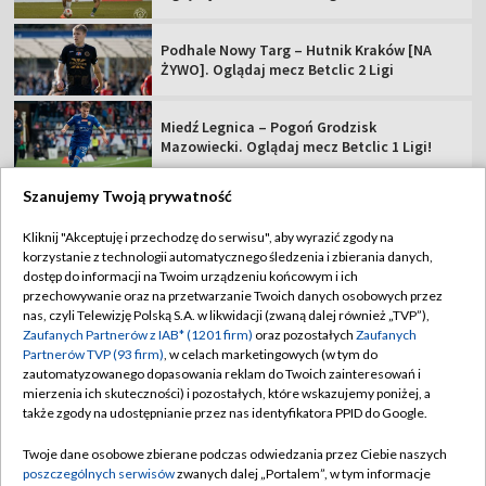
Podhale Nowy Targ – Hutnik Kraków [NA
ŻYWO]. Oglądaj mecz Betclic 2 Ligi
Miedź Legnica – Pogoń Grodzisk
Mazowiecki. Oglądaj mecz Betclic 1 Ligi!
Szanujemy Twoją prywatność
Kliknij "Akceptuję i przechodzę do serwisu", aby wyrazić zgody na
korzystanie z technologii automatycznego śledzenia i zbierania danych,
TVP
dostęp do informacji na Twoim urządzeniu końcowym i ich
Abonament TVP
Regulamin TVP
przechowywanie oraz na przetwarzanie Twoich danych osobowych przez
nas, czyli Telewizję Polską S.A. w likwidacji (zwaną dalej również „TVP”),
Polityka prywatności
Sklep TVP
Zaufanych Partnerów z IAB* (1201 firm)
oraz pozostałych
Zaufanych
Partnerów TVP (93 firm)
, w celach marketingowych (w tym do
Biuro Reklamy
Moje zgody
zautomatyzowanego dopasowania reklam do Twoich zainteresowań i
mierzenia ich skuteczności) i pozostałych, które wskazujemy poniżej, a
Oferta Handlowa
Biuro reklamy
także zgody na udostępnianie przez nas identyfikatora PPID do Google.
Telegazeta ogłoszenia
Kontakt
Twoje dane osobowe zbierane podczas odwiedzania przez Ciebie naszych
Emisja w TVP
poszczególnych serwisów
zwanych dalej „Portalem”, w tym informacje