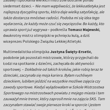
zabawy i spotkania wielkich mistrzów dostanie ponad
siedemset dzieci. –
Nie mam wątpliwości, że lekkoatletyka jest
najlepszą dyscypliną sportu, która daje wielką satysfakcję, ale
także dostarcza mnóstwo radości. Podoba mi się idea tego
wydarzenia, że każdy może czuć się zwycięzców. Bo każdy, kto
uprawia sport już wygrywa
– podkreśla
Tomasz Majewski
,
dwukrotny mistrz olimpijski w pchnięciu kulą, a dziś
wiceprezes Polskiego Związku Lekkiej Atletyki.
Multimedalistka olimpijska
Justyna Święty-Ersetic
,
podobnie jak pozostali mistrzowie, którzy przyjechali do
Łodzi na spotkanie z dziećmi, zachęcała do aktywności
sportowej. –
Dokładnie od takich kroków, jakie robią teraz te
dzieciaki, zaczynała się moja kariera. Byłam ruchliwym
dzieckiem, lubiłam jeździć na wszystkie możliwe zajęcia czy
zawody sportowe. Kiedyś wylądowałam w Szkole Mistrzostwa
Sportowego na mistrzostwach powiatu z mojego miasta i tam
zauważył mnie trener, który zaprosił mnie na zajęcia SKS. Tam
zaczynałam stawiać swoje pierwsze kroki w sporcie i jestem