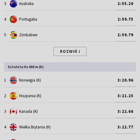
3
Australia
2:55.20
4
Portugalia
2:59.75
5
Zimbabwe
2:59.79
ROZWIŃ
Sztafeta 4 x 400 m (K)
1
Norwegia (K)
3:20.96
2
Hiszpania (K)
3:21.25
3
Kanada (K)
3:22.66
4
Wielka Brytania (K)
3:22.77