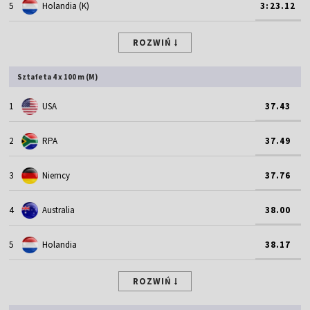
5
Holandia (K)
3:23.12
ROZWIŃ
Sztafeta 4 x 100 m (M)
1
USA
37.43
2
RPA
37.49
3
Niemcy
37.76
4
Australia
38.00
5
Holandia
38.17
ROZWIŃ