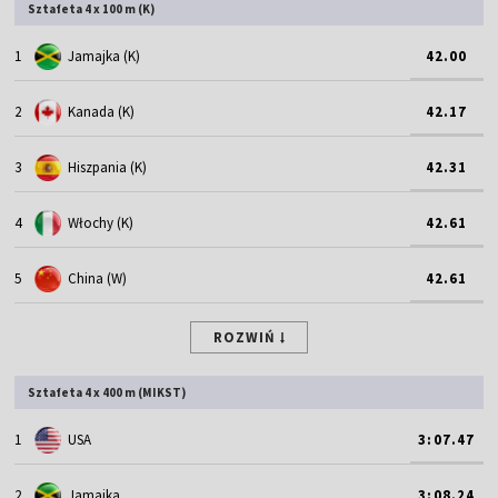
Sztafeta 4 x 100 m (K)
1
Jamajka (K)
42.00
2
Kanada (K)
42.17
3
Hiszpania (K)
42.31
4
Włochy (K)
42.61
5
China (W)
42.61
ROZWIŃ
Sztafeta 4 x 400 m (MIKST)
1
USA
3:07.47
2
Jamajka
3:08.24