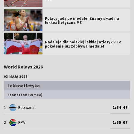
Polacy jadą po medale! Znamy skład na
lekkoatletyczne ME
Nadzieja dla polskiej lekkiej atletyki? To
pokolenie już zdobywa medale!
World Relays 2026
03 MAJA 2026
Lekkoatletyka
Sztafeta 4 x 400 m (M)
1
Botswana
2:54.47
2
RPA
2:55.07