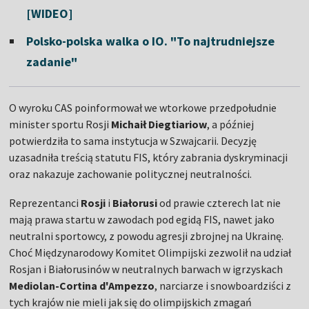
[WIDEO]
Polsko-polska walka o IO. "To najtrudniejsze
zadanie"
O wyroku CAS poinformował we wtorkowe przedpołudnie
minister sportu Rosji
Michaił Diegtiariow
, a później
potwierdziła to sama instytucja w Szwajcarii. Decyzję
uzasadniła treścią statutu FIS, który zabrania dyskryminacji
oraz nakazuje zachowanie politycznej neutralności.
Reprezentanci
Rosji
i
Białorusi
od prawie czterech lat nie
mają prawa startu w zawodach pod egidą FIS, nawet jako
neutralni sportowcy, z powodu agresji zbrojnej na Ukrainę.
Choć Międzynarodowy Komitet Olimpijski zezwolił na udział
Rosjan i Białorusinów w neutralnych barwach w igrzyskach
Mediolan-Cortina d'Ampezzo
, narciarze i snowboardziści z
tych krajów nie mieli jak się do olimpijskich zmagań