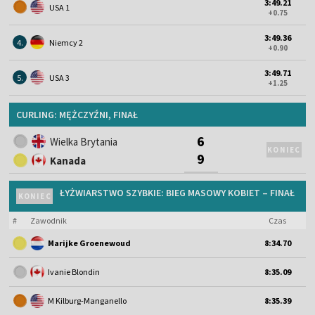
3:49.21
USA 1
+0.75
3:49.36
4.
Niemcy 2
+0.90
3:49.71
5.
USA 3
+1.25
CURLING: MĘŻCZYŹNI, FINAŁ
6
Wielka Brytania
KONIEC
9
Kanada
ŁYŻWIARSTWO SZYBKIE: BIEG MASOWY KOBIET – FINAŁ
KONIEC
#
Zawodnik
Czas
Marijke Groenewoud
8:34.70
Ivanie Blondin
8:35.09
M Kilburg-Manganello
8:35.39