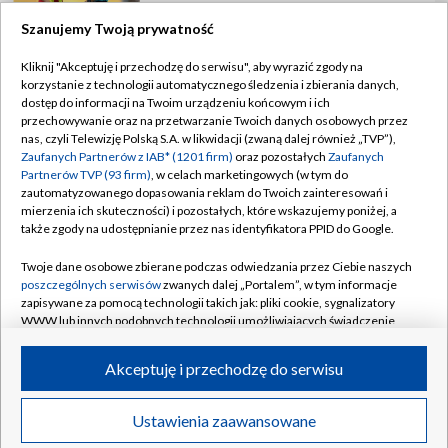
Szanujemy Twoją prywatność
Kliknij "Akceptuję i przechodzę do serwisu", aby wyrazić zgody na
korzystanie z technologii automatycznego śledzenia i zbierania danych,
TVP
dostęp do informacji na Twoim urządzeniu końcowym i ich
Abonament TVP
Regulamin TVP
przechowywanie oraz na przetwarzanie Twoich danych osobowych przez
nas, czyli Telewizję Polską S.A. w likwidacji (zwaną dalej również „TVP”),
Polityka prywatności
Sklep TVP
Zaufanych Partnerów z IAB* (1201 firm)
oraz pozostałych
Zaufanych
Partnerów TVP (93 firm)
, w celach marketingowych (w tym do
Biuro Reklamy
Moje zgody
zautomatyzowanego dopasowania reklam do Twoich zainteresowań i
mierzenia ich skuteczności) i pozostałych, które wskazujemy poniżej, a
Oferta Handlowa
Biuro reklamy
także zgody na udostępnianie przez nas identyfikatora PPID do Google.
Telegazeta ogłoszenia
Kontakt
Twoje dane osobowe zbierane podczas odwiedzania przez Ciebie naszych
Emisja w TVP
poszczególnych serwisów
zwanych dalej „Portalem”, w tym informacje
zapisywane za pomocą technologii takich jak: pliki cookie, sygnalizatory
Kanały
Rada Programowa
WWW lub innych podobnych technologii umożliwiających świadczenie
dopasowanych i bezpiecznych usług, personalizację treści oraz reklam,
Ogłoszenia przetargowe
udostępnianie funkcji mediów społecznościowych oraz analizowanie
©2026 Telewizja Polska Spółka Akcyjna w likwidacji
Akceptuję i przechodzę do serwisu
ruchu w Internecie.
Akademia Telewizyjna
Informacje o nadawcy
Twoje dane osobowe zbierane podczas odwiedzania przez Ciebie
Więcej
Ustawienia zaawansowane
Polska
Transmisje
Wideo
poszczególnych serwisów
na Portalu, takie jak adresy IP, identyfikatory
Centrum informacji TVP