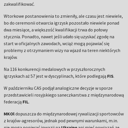
zakwalifikować.
Wtorkowe postanowienia to zmieniły, ale czasu jest niewiele,
bo do ceremonii otwarcia igrzysk pozostało niewiele ponad
dwa miesiące, a większość kwalifikacji trwa do połowy
stycznia. Ponadto, nawet jeśli udało się uzyskać zgodę na
start w oficjalnych zawodach, wciąż mogą pojawiać się
problemy z otrzymaniem wizy na wjazd na teren niektórych
krajów.
Na 116 konkurencji medalowych w przyszłorocznych
igrzyskach aż 57 jest w dyscyplinach, które podlegają
FIS
.
W październiku CAS podjął analogiczne decyzje w sporze
przedstawicieli rosyjskiego saneczkarstwa z międzynarodową
federacją
FIL
.
MKOl
dopuszcza do międzynarodowej rywalizacji sportowców
z krajów-agresorów, jednak pod pewnymi warunkami, m.in.
nie mogą popierać inwazji na
Ukrainę
ani mieć powiązań ze