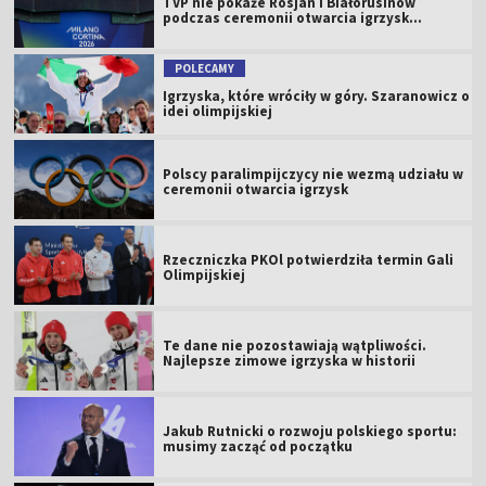
TVP nie pokaże Rosjan i Białorusinów
podczas ceremonii otwarcia igrzysk
paralimpijskich 2026
POLECAMY
Igrzyska, które wróciły w góry. Szaranowicz o
idei olimpijskiej
Polscy paralimpijczycy nie wezmą udziału w
ceremonii otwarcia igrzysk
Rzeczniczka PKOl potwierdziła termin Gali
Olimpijskiej
Te dane nie pozostawiają wątpliwości.
Najlepsze zimowe igrzyska w historii
Jakub Rutnicki o rozwoju polskiego sportu:
musimy zacząć od początku