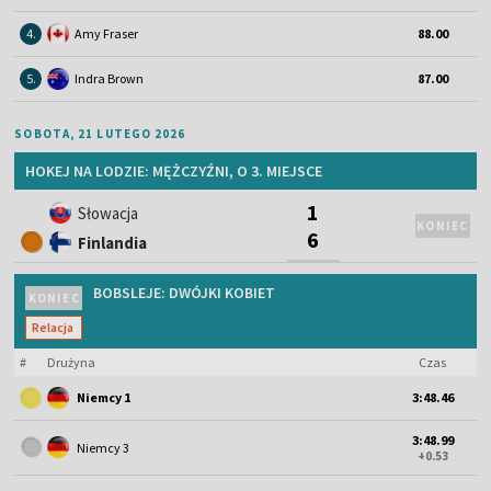
4.
Amy Fraser
88.00
5.
Indra Brown
87.00
SOBOTA, 21 LUTEGO 2026
HOKEJ NA LODZIE: MĘŻCZYŹNI, O 3. MIEJSCE
1
Słowacja
KONIEC
6
Finlandia
BOBSLEJE: DWÓJKI KOBIET
KONIEC
Relacja
#
Drużyna
Czas
Niemcy 1
3:48.46
3:48.99
Niemcy 3
+0.53