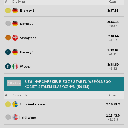
#
Drużyna
Czas
Niemcy 1
3:37.57
3:38.14
Niemcy 2
+0.57
3:38.64
Szwajcaria 1
+1.07
3:38.68
4.
Niemcy 3
+1.11
3:38.89
5.
Włochy
+1.32
BIEGI NARCIARSKIE: BIEG ZE STARTU WSPÓLNEGO
KONIEC
KOBIET STYLEM KLASYCZNYM (50 KM)
#
Zawodnik
Czas
Ebba Andersson
2:16:28.2
2:18:43.5
Heidi Weng
+2:15.3