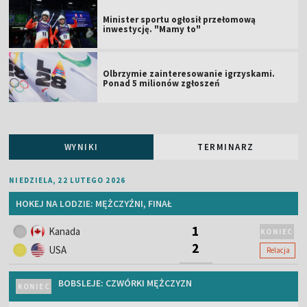
Minister sportu ogłosił przełomową
inwestycję. "Mamy to"
Olbrzymie zainteresowanie igrzyskami.
Ponad 5 milionów zgłoszeń
WYNIKI
TERMINARZ
NIEDZIELA, 22 LUTEGO 2026
HOKEJ NA LODZIE: MĘŻCZYŹNI, FINAŁ
1
Kanada
KONIEC
2
USA
Relacja
BOBSLEJE: CZWÓRKI MĘŻCZYZN
KONIEC