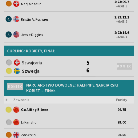
2:23:09.7
Nadja Kaelin
+6:41.5
2:23:12.1
4.
Kristin A. Fosnaes
+6:43.9
2:23:14.6
5.
Jessie Diggins
+6:46.4
CURLING: KOBIETY, FINAŁ
5
Szwajcaria
KONIEC
6
Szwecja
NARCIARSTWO DOWOLNE: HALFPIPE NARCIARSKI
KONIEC
KOBIET – FINAŁ
#
Zawodnik
Punkty
Gu Ailing Eileen
94.75
Li Fanghui
93.00
Zoe Atkin
92.50