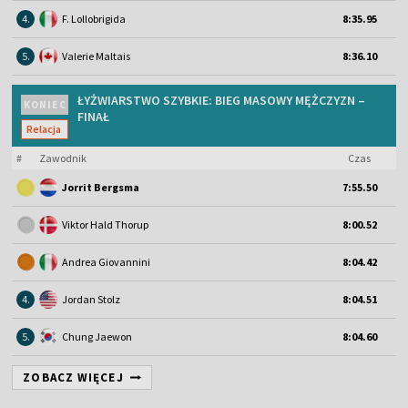
4.
F. Lollobrigida
8:35.95
5.
Valerie Maltais
8:36.10
ŁYŻWIARSTWO SZYBKIE: BIEG MASOWY MĘŻCZYZN –
KONIEC
FINAŁ
Relacja
#
Zawodnik
Czas
Jorrit Bergsma
7:55.50
Viktor Hald Thorup
8:00.52
Andrea Giovannini
8:04.42
4.
Jordan Stolz
8:04.51
5.
Chung Jaewon
8:04.60
ZOBACZ WIĘCEJ