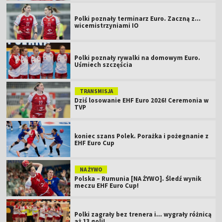
Polki poznały terminarz Euro. Zaczną z...
wicemistrzyniami IO
Polki poznały rywalki na domowym Euro.
Uśmiech szczęścia
TRANSMISJA
Dziś losowanie EHF Euro 2026! Ceremonia w
TVP
koniec szans Polek. Porażka i pożegnanie z
EHF Euro Cup
NA ŻYWO
Polska – Rumunia [NA ŻYWO]. Śledź wynik
meczu EHF Euro Cup!
Polki zagrały bez trenera i... wygrały różnicą
aż 13 goli!