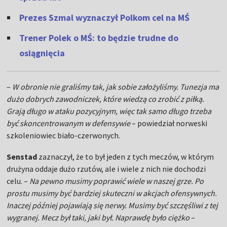
Prezes Szmal wyznaczył Polkom cel na MŚ
Trener Polek o MŚ: to będzie trudne do
osiągnięcia
–
W obronie nie graliśmy tak, jak sobie założyliśmy. Tunezja ma
dużo dobrych zawodniczek, które wiedzą co zrobić z piłką.
Grają długo w ataku pozycyjnym, więc tak samo długo trzeba
być skoncentrowanym w defensywie
– powiedział norweski
szkoleniowiec biało-czerwonych.
Senstad
zaznaczył, że to był jeden z tych meczów, w którym
drużyna oddaje dużo rzutów, ale i wiele z nich nie dochodzi
celu. –
Na pewno musimy poprawić wiele w naszej grze. Po
prostu musimy być bardziej skuteczni w akcjach ofensywnych.
Inaczej później pojawiają się nerwy. Musimy być szczęśliwi z tej
wygranej. Mecz był taki, jaki był. Naprawdę było ciężko
–