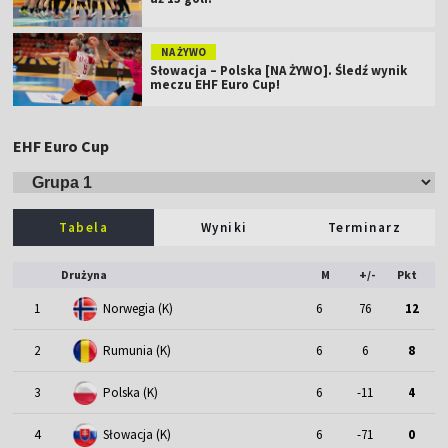
NA ŻYWO
Słowacja – Polska [NA ŻYWO]. Śledź wynik
meczu EHF Euro Cup!
EHF Euro Cup
Tabela
Wyniki
Terminarz
Drużyna
M
+/-
Pkt
1
Norwegia (K)
6
76
12
2
Rumunia (K)
6
6
8
3
Polska (K)
6
-11
4
4
Słowacja (K)
6
-71
0