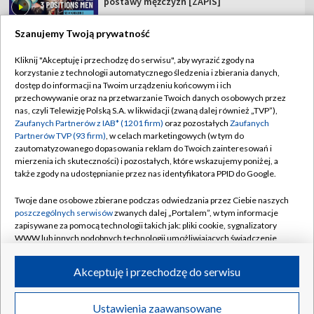
postawy mężczyzn [ZAPIS]
Szanujemy Twoją prywatność
Kliknij "Akceptuję i przechodzę do serwisu", aby wyrazić zgody na
korzystanie z technologii automatycznego śledzenia i zbierania danych,
TVP
dostęp do informacji na Twoim urządzeniu końcowym i ich
Abonament TVP
Regulamin TVP
przechowywanie oraz na przetwarzanie Twoich danych osobowych przez
nas, czyli Telewizję Polską S.A. w likwidacji (zwaną dalej również „TVP”),
Polityka prywatności
Sklep TVP
Zaufanych Partnerów z IAB* (1201 firm)
oraz pozostałych
Zaufanych
Partnerów TVP (93 firm)
, w celach marketingowych (w tym do
Biuro Reklamy
Moje zgody
zautomatyzowanego dopasowania reklam do Twoich zainteresowań i
mierzenia ich skuteczności) i pozostałych, które wskazujemy poniżej, a
Oferta Handlowa
Biuro reklamy
także zgody na udostępnianie przez nas identyfikatora PPID do Google.
Telegazeta ogłoszenia
Kontakt
Twoje dane osobowe zbierane podczas odwiedzania przez Ciebie naszych
Emisja w TVP
poszczególnych serwisów
zwanych dalej „Portalem”, w tym informacje
zapisywane za pomocą technologii takich jak: pliki cookie, sygnalizatory
Kanały
Rada Programowa
WWW lub innych podobnych technologii umożliwiających świadczenie
dopasowanych i bezpiecznych usług, personalizację treści oraz reklam,
Ogłoszenia przetargowe
udostępnianie funkcji mediów społecznościowych oraz analizowanie
©2026 Telewizja Polska Spółka Akcyjna w likwidacji
Akceptuję i przechodzę do serwisu
ruchu w Internecie.
Akademia Telewizyjna
Informacje o nadawcy
Twoje dane osobowe zbierane podczas odwiedzania przez Ciebie
Ustawienia zaawansowane
News
Transmisje
Wideo
Więcej