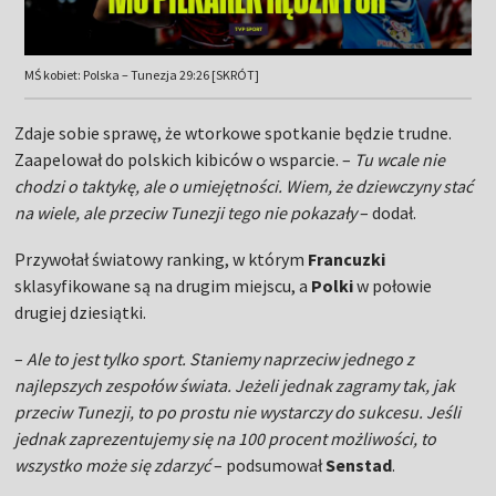
MŚ kobiet: Polska – Tunezja 29:26 [SKRÓT]
Zdaje sobie sprawę, że wtorkowe spotkanie będzie trudne.
Zaapelował do polskich kibiców o wsparcie. –
Tu wcale nie
chodzi o taktykę, ale o umiejętności. Wiem, że dziewczyny stać
na wiele, ale przeciw Tunezji tego nie pokazały
– dodał.
Przywołał światowy ranking, w którym
Francuzki
sklasyfikowane są na drugim miejscu, a
Polki
w połowie
drugiej dziesiątki.
–
Ale to jest tylko sport. Staniemy naprzeciw jednego z
najlepszych zespołów świata. Jeżeli jednak zagramy tak, jak
przeciw Tunezji, to po prostu nie wystarczy do sukcesu. Jeśli
jednak zaprezentujemy się na 100 procent możliwości, to
wszystko może się zdarzyć
– podsumował
Senstad
.