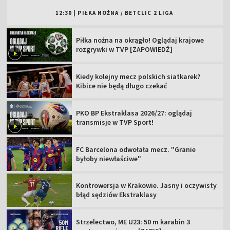
12:30
|
PIŁKA NOŻNA
/
BETCLIC 2 LIGA
Piłka nożna na okrągło! Oglądaj krajowe
rozgrywki w TVP [ZAPOWIEDŹ]
Kiedy kolejny mecz polskich siatkarek?
Kibice nie będą długo czekać
PKO BP Ekstraklasa 2026/27: oglądaj
transmisje w TVP Sport!
FC Barcelona odwołała mecz. "Granie
byłoby niewłaściwe"
Kontrowersja w Krakowie. Jasny i oczywisty
błąd sędziów Ekstraklasy
Strzelectwo, ME U23: 50 m karabin 3