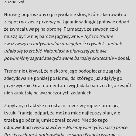
zaznaczył.
Norweg poproszony o przywołanie słów, które skierował do
zespołu w czasie przerwy na żądanie w drugiej połowie odparł,
że zwracał uwagę na obronę. Tłumaczył, że zawodniczki
muszą być w niej bardziej agresywne. –
Było to trudne
zważywszy na indywidualne umiejętności rywalek. Jednak
udało się to zrobić. Natomiast w pierwszej połowie
powinniśmy zagrać zdecydowanie bardziej skutecznie
– dodał.
Trener nie ukrywał, że niektóre jego podopieczne zagrały
zdecydowanie poniżej poziomu, do którego już zdążyły go
przyzwyczaić. Gra momentami wyglądała bardzo źle, a zespół
nie skupiał się na wyznaczonych zadaniach.
Zapytany o taktykę na ostatni mecz w grupie z broniącą
tytułu Francją, odparł, że można mieć najlepszy plan, ale
trzeba go później umieć zrealizować. Mieć do tego
odpowiednich wykonawców. –
Musimy wierzyć w naszą pracę.
Prosty rachunek podpowiada, że skoro Francja wygrała z