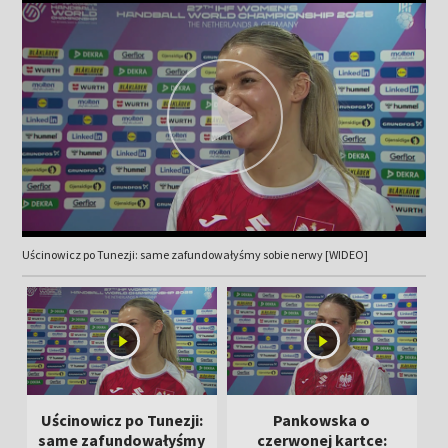
Uścinowicz po Tunezji: same zafundowałyśmy sobie nerwy [WIDEO]
Uścinowicz po Tunezji:
Pankowska o
same zafundowałyśmy
czerwonej kartce: