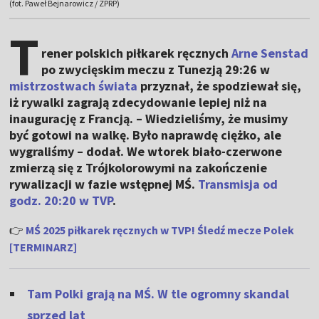
(fot. Paweł Bejnarowicz / ZPRP)
T
rener polskich piłkarek ręcznych
Arne Senstad
po zwycięskim meczu z Tunezją 29:26 w
mistrzostwach świata
przyznał, że spodziewał się,
iż rywalki zagrają zdecydowanie lepiej niż na
inaugurację z Francją. – Wiedzieliśmy, że musimy
być gotowi na walkę. Było naprawdę ciężko, ale
wygraliśmy – dodał. We wtorek biało-czerwone
zmierzą się z Trójkolorowymi na zakończenie
rywalizacji w fazie wstępnej MŚ.
Transmisja od
godz. 20:20 w TVP
.
👉
MŚ 2025 piłkarek ręcznych w TVP! Śledź mecze Polek
[TERMINARZ]
Tam Polki grają na MŚ. W tle ogromny skandal
sprzed lat