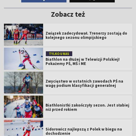
Zobacz też
Związek zadecydował. Trenerzy zostają do
kolejnego sezonu olimpijskiego
TYLKO U NAS
Biathlon na dłużej w Telewizji Polskiej!
Pokażemy PŚ, MŚ i ME
Zwycięstwo w ostatnich zawodach PŚ na
wagę podium klasyfikacji generalnej
Biathlonistki zakończyły sezon. Jest słabiej
niż przed rokiem
Sidorowicz najlepszą z Polek w biegu na
dochodzenie