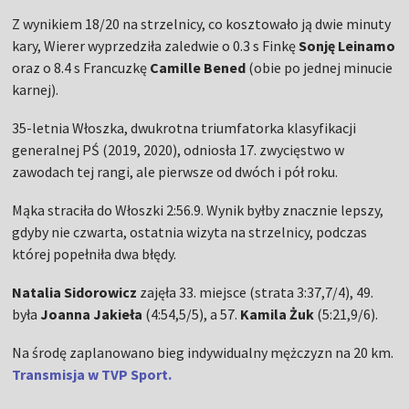
Z wynikiem 18/20 na strzelnicy, co kosztowało ją dwie minuty
kary, Wierer wyprzedziła zaledwie o 0.3 s Finkę
Sonję Leinamo
oraz o 8.4 s Francuzkę
Camille Bened
(obie po jednej minucie
karnej).
35-letnia Włoszka, dwukrotna triumfatorka klasyfikacji
generalnej PŚ (2019, 2020), odniosła 17. zwycięstwo w
zawodach tej rangi, ale pierwsze od dwóch i pół roku.
Mąka straciła do Włoszki 2:56.9. Wynik byłby znacznie lepszy,
gdyby nie czwarta, ostatnia wizyta na strzelnicy, podczas
której popełniła dwa błędy.
Natalia Sidorowicz
zajęła 33. miejsce (strata 3:37,7/4), 49.
była
Joanna Jakieła
(4:54,5/5), a 57.
Kamila Żuk
(5:21,9/6).
Na środę zaplanowano bieg indywidualny mężczyzn na 20 km.
Transmisja w TVP Sport.