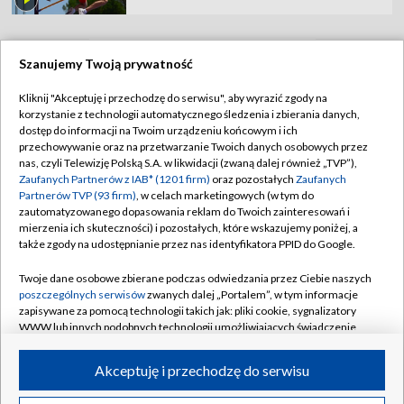
Szanujemy Twoją prywatność
TVP
Kliknij "Akceptuję i przechodzę do serwisu", aby wyrazić zgody na
korzystanie z technologii automatycznego śledzenia i zbierania danych,
Abonament TVP
Regulamin TVP
dostęp do informacji na Twoim urządzeniu końcowym i ich
Polityka prywatności
Sklep TVP
przechowywanie oraz na przetwarzanie Twoich danych osobowych przez
nas, czyli Telewizję Polską S.A. w likwidacji (zwaną dalej również „TVP”),
Biuro Reklamy
Moje zgody
Zaufanych Partnerów z IAB* (1201 firm)
oraz pozostałych
Zaufanych
Partnerów TVP (93 firm)
, w celach marketingowych (w tym do
Oferta Handlowa
Biuro reklamy
zautomatyzowanego dopasowania reklam do Twoich zainteresowań i
mierzenia ich skuteczności) i pozostałych, które wskazujemy poniżej, a
Telegazeta ogłoszenia
Kontakt
także zgody na udostępnianie przez nas identyfikatora PPID do Google.
Emisja w TVP
Twoje dane osobowe zbierane podczas odwiedzania przez Ciebie naszych
Kanały
Rada Programowa
poszczególnych serwisów
zwanych dalej „Portalem”, w tym informacje
zapisywane za pomocą technologii takich jak: pliki cookie, sygnalizatory
Ogłoszenia przetargowe
WWW lub innych podobnych technologii umożliwiających świadczenie
©2026 Telewizja Polska Spółka Akcyjna w likwidacji
dopasowanych i bezpiecznych usług, personalizację treści oraz reklam,
Akademia Telewizyjna
udostępnianie funkcji mediów społecznościowych oraz analizowanie
Akceptuję i przechodzę do serwisu
Informacje o nadawcy
ruchu w Internecie.