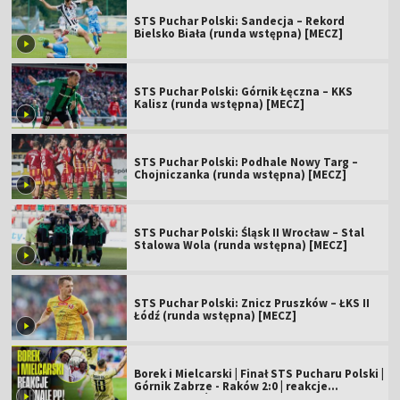
STS Puchar Polski: Sandecja – Rekord
Bielsko Biała (runda wstępna) [MECZ]
STS Puchar Polski: Górnik Łęczna – KKS
Kalisz (runda wstępna) [MECZ]
STS Puchar Polski: Podhale Nowy Targ –
Chojniczanka (runda wstępna) [MECZ]
STS Puchar Polski: Śląsk II Wrocław – Stal
Stalowa Wola (runda wstępna) [MECZ]
STS Puchar Polski: Znicz Pruszków – ŁKS II
Łódź (runda wstępna) [MECZ]
Borek i Mielcarski | Finał STS Pucharu Polski |
Górnik Zabrze - Raków 2:0 | reakcje
komentatorów