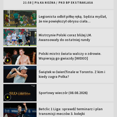
21:58
|
PIŁKA NOŻNA
/
PKO BP EKSTRAKLASA
Legionista odbił piłkę ręką. Sędzia myślał,
że nie powiększył obrysu ciała...
Mistrzynie Polski coraz bliżej LM.
Awansowały do ostatniej rundy
Polski mistrz świata walczy o zdrowie.
Wspierają go gwiazdy [WIDEO]
Świątek w ćwierćfinale w Toronto. Z kim i
kiedy zagra Polka?
Sportowy wieczór (08.08.2026)
Betclic 1 Liga: sprawdź terminarz i plan
transmisji meczów 3. kolejki