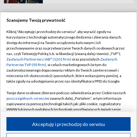
Szanujemy Twoją prywatność
TVP
Kliknij "Akceptuję i przechodzę do serwisu", aby wyrazić zgody na
korzystanie z technologii automatycznego śledzenia i zbierania danych,
Abonament TVP
Regulamin TVP
dostęp do informacji na Twoim urządzeniu końcowym i ich
Polityka prywatności
Sklep TVP
przechowywanie oraz na przetwarzanie Twoich danych osobowych przez
nas, czyli Telewizję Polską S.A. w likwidacji (zwaną dalej również „TVP”),
Biuro Reklamy
Moje zgody
Zaufanych Partnerów z IAB* (1201 firm)
oraz pozostałych
Zaufanych
Partnerów TVP (93 firm)
, w celach marketingowych (w tym do
Oferta Handlowa
Biuro reklamy
zautomatyzowanego dopasowania reklam do Twoich zainteresowań i
mierzenia ich skuteczności) i pozostałych, które wskazujemy poniżej, a
Telegazeta ogłoszenia
Kontakt
także zgody na udostępnianie przez nas identyfikatora PPID do Google.
Emisja w TVP
Twoje dane osobowe zbierane podczas odwiedzania przez Ciebie naszych
Kanały
Rada Programowa
poszczególnych serwisów
zwanych dalej „Portalem”, w tym informacje
zapisywane za pomocą technologii takich jak: pliki cookie, sygnalizatory
Ogłoszenia przetargowe
WWW lub innych podobnych technologii umożliwiających świadczenie
©2026 Telewizja Polska Spółka Akcyjna w likwidacji
dopasowanych i bezpiecznych usług, personalizację treści oraz reklam,
Akademia Telewizyjna
udostępnianie funkcji mediów społecznościowych oraz analizowanie
Akceptuję i przechodzę do serwisu
Informacje o nadawcy
ruchu w Internecie.
Centrum informacji TVP