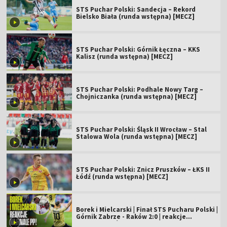
STS Puchar Polski: Sandecja – Rekord
Bielsko Biała (runda wstępna) [MECZ]
STS Puchar Polski: Górnik Łęczna – KKS
Kalisz (runda wstępna) [MECZ]
STS Puchar Polski: Podhale Nowy Targ –
Chojniczanka (runda wstępna) [MECZ]
STS Puchar Polski: Śląsk II Wrocław – Stal
Stalowa Wola (runda wstępna) [MECZ]
STS Puchar Polski: Znicz Pruszków – ŁKS II
Łódź (runda wstępna) [MECZ]
Borek i Mielcarski | Finał STS Pucharu Polski |
Górnik Zabrze - Raków 2:0 | reakcje
komentatorów