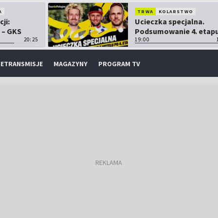
A
TRWA
KOLARSTWO
cji:
Ucieczka specjalna.
 – GKS
Podsumowanie 4. etap
20:25
TdP
19:00
ETRANSMISJE
MAGAZYNY
PROGRAM TV