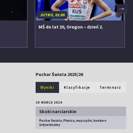
▶
JUTRO, 01:00
MŚ do lat 20, Oregon – dzień 2.
Puchar Świata 2025/26
Wyniki
Klasyfikacje
Terminarz
29 MARCA 2026
Skoki narciarskie
Puchar Świata, Planica, mężczyźni, konkurs
indywidualny