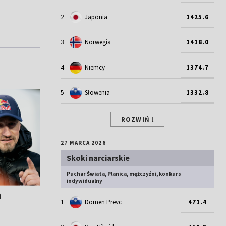
2
Japonia
1425.6
3
Norwegia
1418.0
4
Niemcy
1374.7
5
Słowenia
1332.8
ROZWIŃ
27 MARCA 2026
Skoki narciarskie
Puchar Świata, Planica, mężczyźni, konkurs
indywidualny
m
1
Domen Prevc
471.4