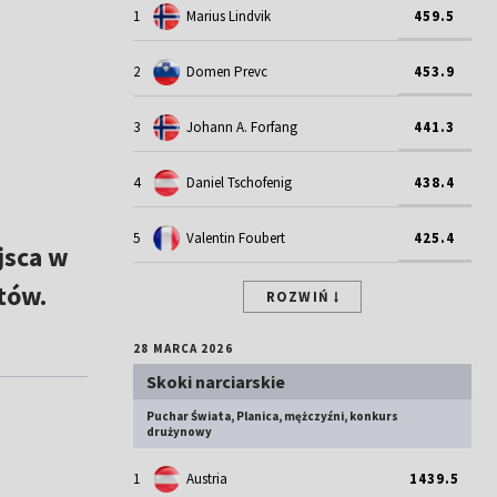
1
Marius Lindvik
459.5
2
Domen Prevc
453.9
3
Johann A. Forfang
441.3
4
Daniel Tschofenig
438.4
5
Valentin Foubert
425.4
jsca w
tów.
ROZWIŃ
28 MARCA 2026
Skoki narciarskie
Puchar Świata, Planica, mężczyźni, konkurs
drużynowy
1
Austria
1439.5