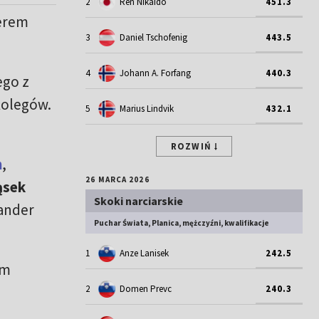
2
Ren Nikaido
451.3
derem
3
Daniel Tschofenig
443.5
4
Johann A. Forfang
440.3
ego z
kolegów.
5
Marius Lindvik
432.1
ROZWIŃ
h
,
26 MARCA 2026
ąsek
Skoki narciarskie
sander
Puchar Świata, Planica, mężczyźni, kwalifikacje
1
Anze Lanisek
242.5
em
2
Domen Prevc
240.3