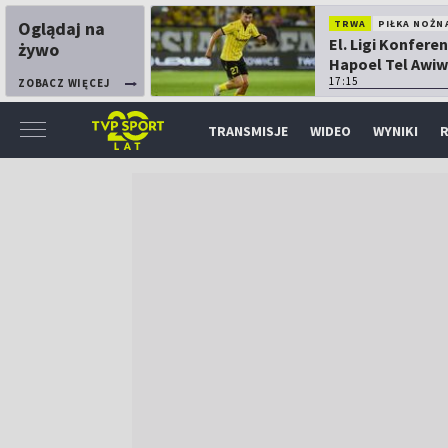
Oglądaj na
TRWA
PIŁKA NOŻN
El. Ligi Konferen
żywo
Hapoel Tel Awiw
Katowice
17:15
ZOBACZ WIĘCEJ
TRANSMISJE
WIDEO
WYNIKI
R