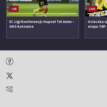
◀
LIVE
LIVE
El. Ligi Konferencji: Hapoel Tel Awiw –
Ucieczka s
GKS Katowice
etapu TdP