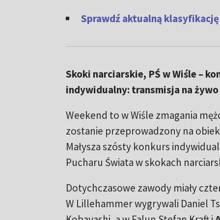
Sprawdź aktualną klasyfikację
Skoki narciarskie, PŚ w Wiśle – ko
indywidualny: transmisja na żywo 
Weekend to w Wiśle zmagania męż
zostanie przeprowadzony na obiek
Małysza szósty konkurs indywidua
Pucharu Świata w skokach narciars
Dotychczasowe zawody miały czte
W Lillehammer wygrywali Daniel Ts
Kobayashi, a w Falun Stefan Kraft i
A