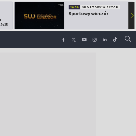
20:30
SPORTOWY WIECZÓR
Sportowy wieczór
▶
u
19:35