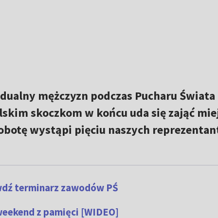
idualny mężczyzn podczas Pucharu Świata
lskim skoczkom w końcu uda się zająć mie
botę wystąpi pięciu naszych reprezentan
wdź terminarz zawodów PŚ
weekend z pamięci [WIDEO]