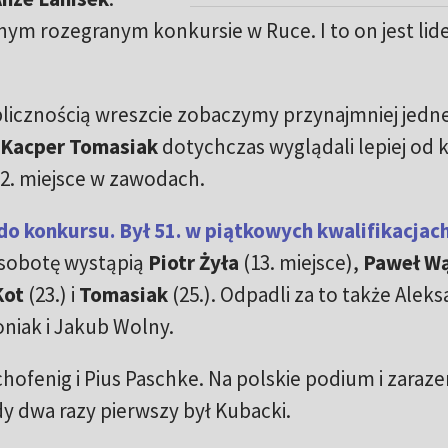
nym rozegranym konkursie w Ruce. I to on jest li
blicznością wreszcie zobaczymy przynajmniej jedn
Kacper Tomasiak
dotychczas wyglądali lepiej od 
12. miejsce w zawodach.
do konkursu. Był 51. w piątkowych kwalifikacjac
 sobotę wystąpią
Piotr Żyła
(13. miejsce),
Paweł W
Kot
(23.) i
Tomasiak
(25.). Odpadli za to także Alek
niak i Jakub Wolny.
chofenig i Pius Paschke. Na polskie podium i zaraz
y dwa razy pierwszy był Kubacki.