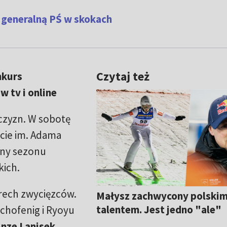
 generalną PŚ w skokach
Czytaj też
nkurs
w tv i online
czyzn. W sobotę
cie im. Adama
lny sezonu
kich.
rech zwycięzców.
Małysz zachwycony polski
talentem. Jest jedno "ale"
chofenig i Ryoyu
nze Lanisek
.