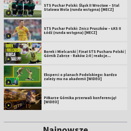
STS Puchar Polski: Śląsk II Wrocław – Stal
Stalowa Wola (runda wstępna) [MECZ]
STS Puchar Polski: Znicz Pruszków – ŁKS II
Łódź (runda wstępna) [MECZ]
Borek i Mielcarski | Finał STS Pucharu Polski |
Górnik Zabrze - Raków 2:0 | reakcje
komentatorów
Eksperci o planach Podolskiego: bardzo
zależy mu na akademii [WIDEO]
Piłkarze Górnika przerwali konferencję!
[WIDEO]
Najnowsze