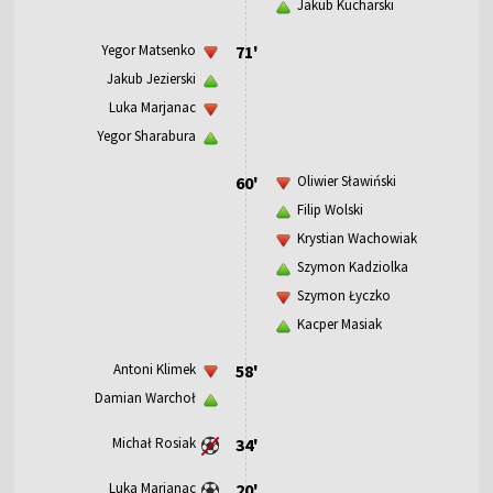
Jakub Kucharski
Yegor Matsenko
71'
Jakub Jezierski
Luka Marjanac
Yegor Sharabura
60'
Oliwier Sławiński
Filip Wolski
Krystian Wachowiak
Szymon Kadziolka
Szymon Łyczko
Kacper Masiak
Antoni Klimek
58'
Damian Warchoł
Michał Rosiak
34'
Luka Marjanac
20'