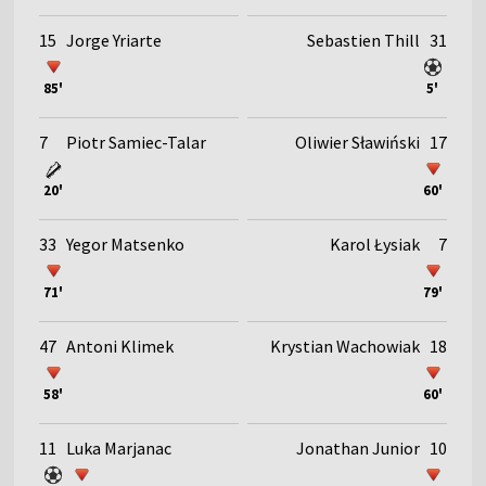
15
Jorge Yriarte
Sebastien Thill
31
85'
5'
7
Piotr Samiec-Talar
Oliwier Sławiński
17
20'
60'
33
Yegor Matsenko
Karol Łysiak
7
71'
79'
47
Antoni Klimek
Krystian Wachowiak
18
58'
60'
11
Luka Marjanac
Jonathan Junior
10