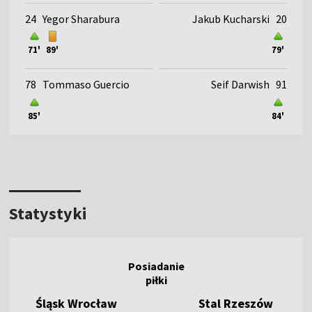
24
Yegor Sharabura
Jakub Kucharski
20
71'
89'
79'
78
Tommaso Guercio
Seif Darwish
91
85'
84'
Statystyki
Śląsk Wrocław
Stal Rzeszów