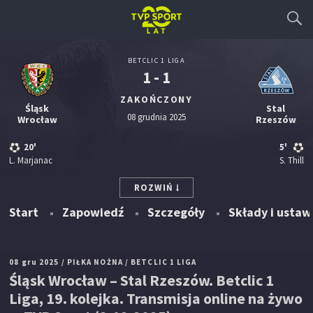
BETCLIC 1 LIGA
1 - 1
ZAKOŃCZONY
Śląsk
Stal
08 grudnia 2025
Wrocław
Rzeszów
20'
5'
L. Marjanac
S. Thill
ROZWIŃ
Start
Zapowiedź
Szczegóły
Składy i ustaw
08 gru 2025
/ PIŁKA NOŻNA
/ BETCLIC 1 LIGA
Śląsk Wrocław – Stal Rzeszów. Betclic 1
Liga, 19. kolejka. Transmisja online na żywo