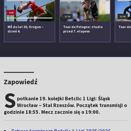
LIVE
11:30
12:00
MŚ do lat 20, Oregon –
Tour de Pologne: studio
Tour de
dzień 4.
przed 7. etapem
Zapowiedź
S
potkanie 19. kolejki Betclic 1 Ligi: Śląsk
Wrocław – Stal Rzeszów. Początek transmisji o
godzinie 18:55. Mecz zacznie się o 19:00.
Zobacz terminarz Betclic 1 Ligi 2025/2026