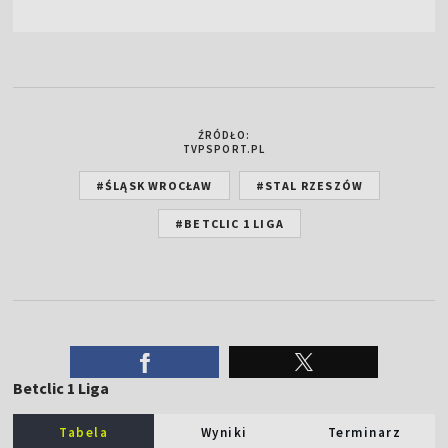
ŹRÓDŁO:
TVPSPORT.PL
#ŚLĄSK WROCŁAW
#STAL RZESZÓW
#BETCLIC 1 LIGA
Betclic 1 Liga
Tabela
Wyniki
Terminarz