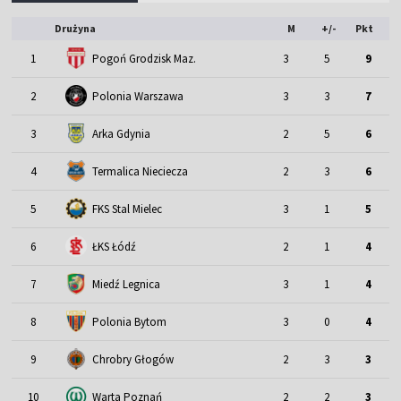
Drużyna
M
+/-
Pkt
1
Pogoń Grodzisk Maz.
3
5
9
2
Polonia Warszawa
3
3
7
3
Arka Gdynia
2
5
6
4
Termalica Nieciecza
2
3
6
5
FKS Stal Mielec
3
1
5
6
ŁKS Łódź
2
1
4
7
Miedź Legnica
3
1
4
8
Polonia Bytom
3
0
4
9
Chrobry Głogów
2
3
3
10
Warta Poznań
2
2
3