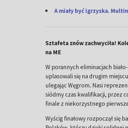
A miały być igrzyska. Multi
Sztafeta znów zachwyciła! Kol
na ME
W porannych eliminacjach biało
uplasowali się na drugim miejsc
ulegając Węgrom. Nasi reprezent
siódmy czas kwalifikacji, przez c
finale z niekorzystnego pierwsz
Wyścig finałowy rozpoczął się b
Polaków, którzy dzięki solidnej 