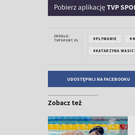
Pobierz aplikację
TVP SPO
ŹRÓDŁO:
#PŁYWANIE
#M
TVPSPORT.PL
#KATARZYNA WASIC
UDOSTĘPNIJ NA FACEBOOKU
Zobacz też