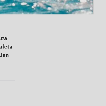
stw
afeta
 Jan