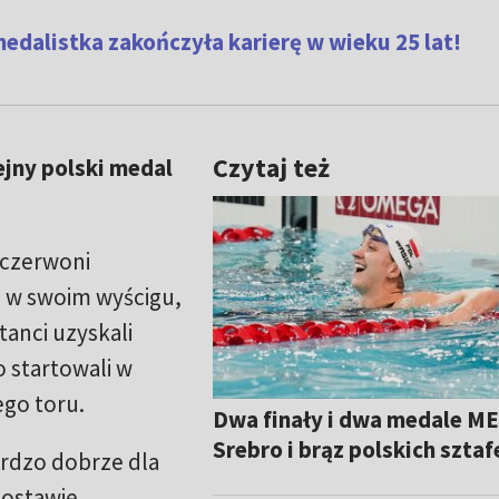
medalistka zakończyła karierę w wieku 25 lat!
Czytaj też
ejny polski medal
-czerwoni
u w swoim wyścigu,
anci uzyskali
o startowali w
ego toru.
Dwa finały i dwa medale ME
Srebro i brąz polskich sztaf
ardzo dobrze dla
postawie