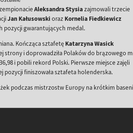
czempionacie
Aleksandra Stysia
zajmowali trzecie
cji
Jan Kałusowski
oraz
Kornelia Fiedkiewicz
h pozycji gwarantujących medal.
miana. Kończąca sztafetę
Katarzyna Wasick
ej strony i doprowadziła Polaków do brązowego m
6,98 i pobili rekord Polski. Pierwsze miejsce zajęli
j pozycji finiszowała sztafeta holenderska.
krążek podczas mistrzostw Europy na krótkim basen