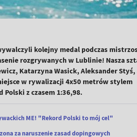
wywalczyli kolejny medal podczas mistrzo
senie rozgrywanych w Lublinie! Nasza szt
ewicz, Katarzyna Wasick, Aleksander Styś,
miejsce w rywalizacji 4x50 metrów stylem
 Polski z czasem 1:36,98.
ywackich ME! "Rekord Polski to mój cel"
szona za naruszenie zasad dopingowych