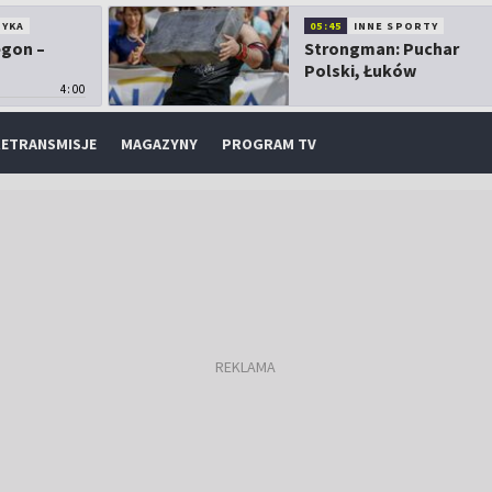
TYKA
05:45
INNE SPORTY
egon –
Strongman: Puchar
Polski, Łuków
4:00
ETRANSMISJE
MAGAZYNY
PROGRAM TV