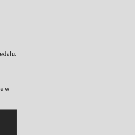
edalu.
ie w