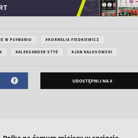
RT
E W PŁYWANIU
#KORNELIA FIEDKIEWICZ
K
#ALEKSANDER STYŚ
#JAN KAŁUSOWSKI
UDOSTĘPNIJ NA X
Polka na ósmym miejscu w sprincie