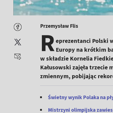
Przemysław Flis
R
eprezentanci Polski 
Europy na krótkim ba
w składzie Kornelia Fiedki
Kałusowski zajęła trzecie 
zmiennym, pobijając rekord
Świetny wynik Polaka na pł
Mistrzyni olimpijska zawie