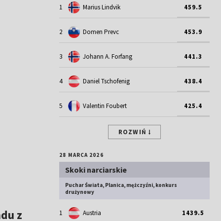
1
Marius Lindvik
459.5
2
Domen Prevc
453.9
3
Johann A. Forfang
441.3
4
Daniel Tschofenig
438.4
5
Valentin Foubert
425.4
ROZWIŃ
28 MARCA 2026
Skoki narciarskie
Puchar Świata, Planica, mężczyźni, konkurs
drużynowy
du z
1
Austria
1439.5