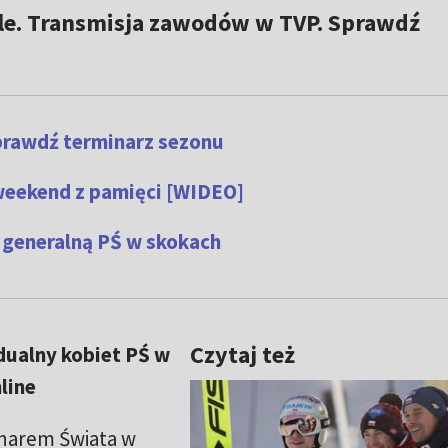
le. Transmisja zawodów w TVP. Sprawdź
prawdź terminarz sezonu
weekend z pamięci [WIDEO]
 generalną PŚ w skokach
Czytaj też
dualny kobiet PŚ w
line
harem Świata w