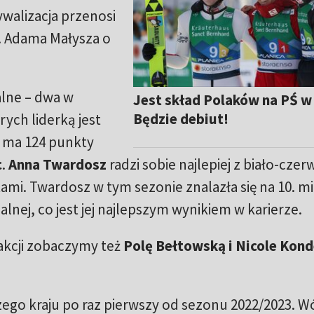
walizacja przenosi
m. Adama Małysza o
lne – dwa w
Jest skład Polaków na PŚ w 
Będzie debiut!
ych liderką jest
a ma 124 punkty
c
.
Anna Twardosz
radzi sobie najlepiej z biało-cze
ktami. Twardosz w tym sezonie znalazła się na 10. m
nej, co jest jej najlepszym wynikiem w karierze.
akcji zobaczymy też
Polę Bełtowską i Nicole Kond
zego kraju po raz pierwszy od sezonu 2022/2023. 