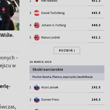
2
Ren Nikaido
451.3
3
Daniel Tschofenig
443.5
4
Johann A. Forfang
440.3
Wiśle.
5
Marius Lindvik
432.1
ROZWIŃ
rwonych –
26 MARCA 2026
iejscu w
Skoki narciarskie
Puchar Świata, Planica, mężczyźni, kwalifikacje
erlę-
1
Anze Lanisek
242.5
2
Domen Prevc
240.3
Wówczas,