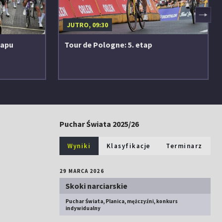
▶
JUTRO, 09:30
tapu
Tour de Pologne: 5. etap
Puchar Świata 2025/26
Wyniki
Klasyfikacje
Terminarz
29 MARCA 2026
Skoki narciarskie
Puchar Świata, Planica, mężczyźni, konkurs
indywidualny