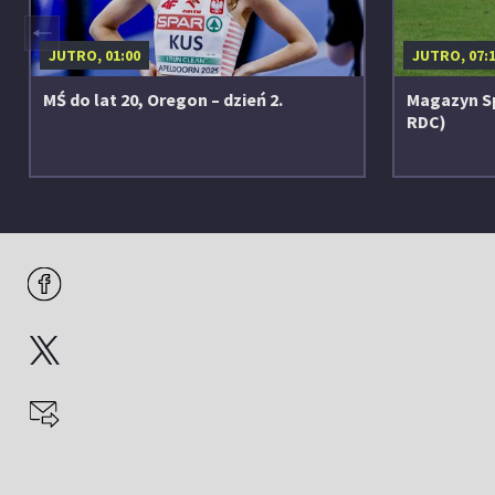
◀
JUTRO, 01:00
JUTRO, 07:
MŚ do lat 20, Oregon – dzień 2.
Magazyn S
RDC)