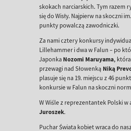
skokach narciarskich. Tym razem ry
się do Wisły. Najpierw na skoczni i
punkty powalczą zawodniczki.
Za nami cztery konkursy indywidua
Lillehammer i dwa w Falun – po któr
Japonka
Nozomi Maruyama
, któr
przewagi nad Słowenką
Niką Prev
plasuje się na 19. miejscu z 46 pun
konkursie w Falun na skoczni normal
W Wiśle z reprezentantek Polski w 
Juroszek
.
Puchar Świata kobiet wraca do nas