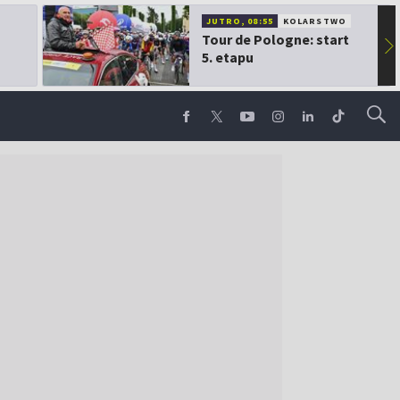
JUTRO, 08:55
KOLARSTWO
Tour de Pologne: start
▶
5. etapu