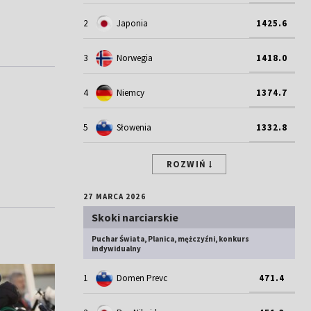
2
Japonia
1425.6
3
Norwegia
1418.0
4
Niemcy
1374.7
5
Słowenia
1332.8
ROZWIŃ
27 MARCA 2026
Skoki narciarskie
Puchar Świata, Planica, mężczyźni, konkurs
indywidualny
1
Domen Prevc
471.4