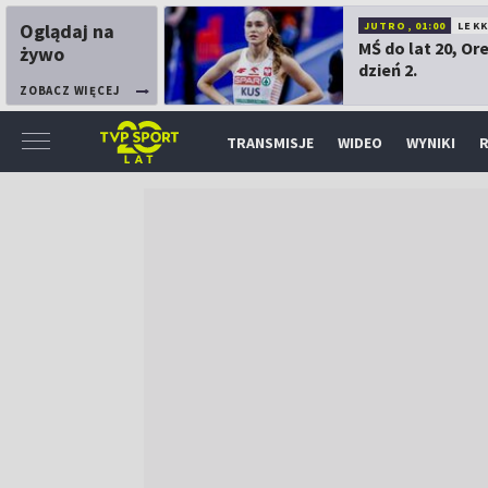
Oglądaj na
JUTRO, 01:00
LEK
MŚ do lat 20, Or
żywo
dzień 2.
ZOBACZ WIĘCEJ
TRANSMISJE
WIDEO
WYNIKI
R