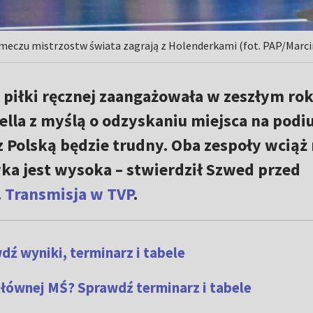
m meczu mistrzostw świata zagrają z Holenderkami (fot. PAP/Marcin
 piłki ręcznej zaangażowała w zeszłym ro
ella z myślą o odzyskaniu miejsca na pod
z Polską będzie trudny. Oba zespoły wciąż
wka jest wysoka – stwierdził Szwed przed
.
Transmisja w TVP
.
dź wyniki, terminarz i tabele
głównej MŚ? Sprawdź terminarz i tabele