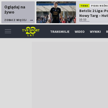
Oglądaj na
TRWA
PIŁKA NOŻN
Betclic 2 Liga: 
żywo
Nowy Targ – Hut
Kraków
10:53
ZOBACZ WIĘCEJ
TRANSMISJE
WIDEO
WYNIKI
R