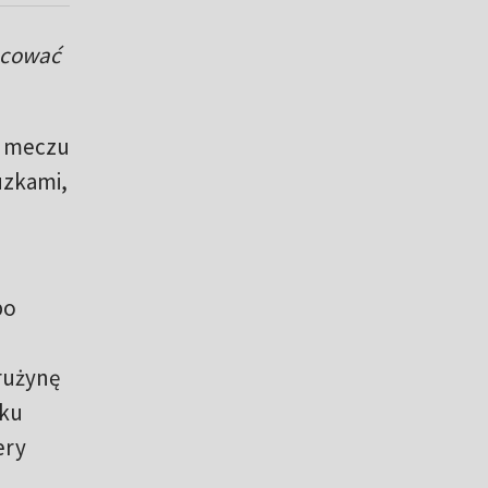
racować
m meczu
cuzkami,
po
rużynę
oku
ery