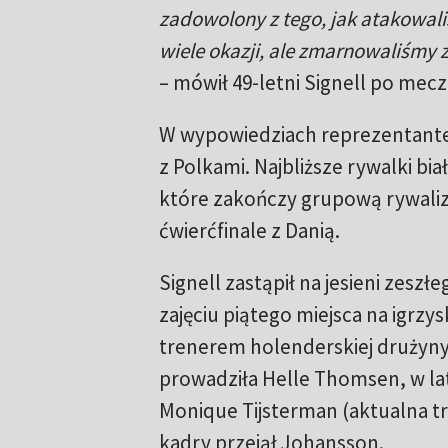
zadowolony z tego, jak atakowali
wiele okazji, ale zmarnowaliśmy
– mówił 49-letni Signell po mecz
W wypowiedziach reprezentante
z Polkami. Najbliższe rywalki bi
które zakończy grupową rywaliz
ćwierćfinale z Danią.
Signell zastąpił na jesieni zesz
zajęciu piątego miejsca na igrzy
trenerem holenderskiej drużyny 
prowadziła Helle Thomsen, w l
Monique Tijsterman (aktualna tre
kadry przejął Johansson.