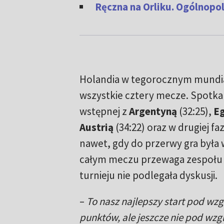
Ręczna na Orliku. Ogólnopol
Holandia w tegorocznym mundia
wszystkie cztery mecze. Spotka
wstępnej z
Argentyną
(32:25),
E
Austrią
(34:22) oraz w drugiej faz
nawet, gdy do przerwy gra była
całym meczu przewaga zespołu
turnieju nie podlegała dyskusji.
–
To nasz najlepszy start pod wz
punktów, ale jeszcze nie pod wzg