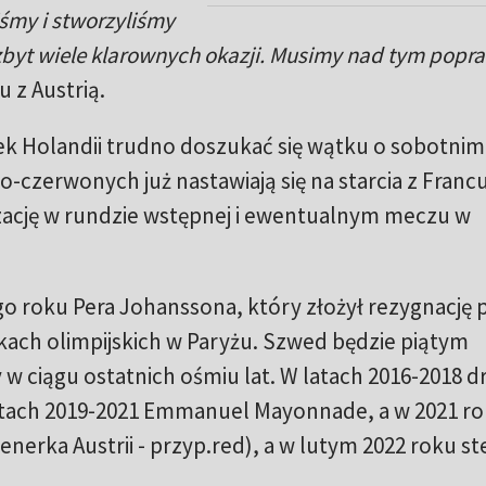
śmy i stworzyliśmy
 zbyt wiele klarownych okazji. Musimy nad tym pop
u z Austrią.
k Holandii trudno doszukać się wątku o sobotni
ało-czerwonych już nastawiają się na starcia z Fran
ację w rundzie wstępnej i ewentualnym meczu w
łego roku Pera Johanssona, który złożył rezygnację 
skach olimpijskich w Paryżu. Szwed będzie piątym
w ciągu ostatnich ośmiu lat. W latach 2016-2018 d
atach 2019-2021 Emmanuel Mayonnade, a w 2021 r
nerka Austrii - przyp.red), a w lutym 2022 roku st