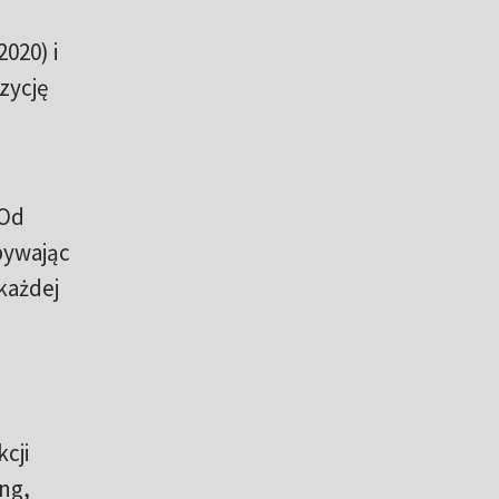
020) i
zycję
 Od
bywając
 każdej
a
cji
ng,