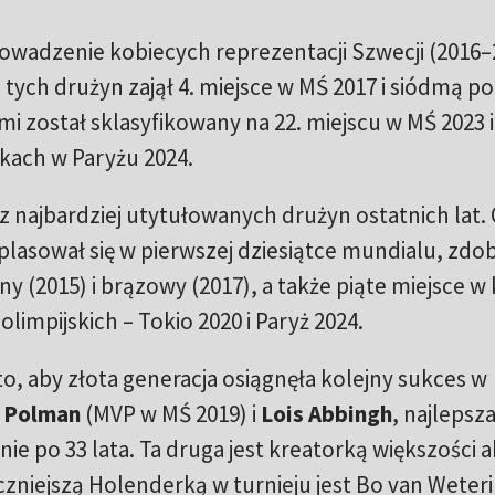
wadzenie kobiecych reprezentacji Szwecji (2016–2
z tych drużyn zajął 4. miejsce w MŚ 2017 i siódmą po
mi został sklasyfikowany na 22. miejscu w MŚ 2023 i
kach w Paryżu 2024.
z najbardziej utytułowanych drużyn ostatnich lat.
plasował się w pierwszej dziesiątce mundialu, zdo
ny (2015) i brązowy (2017), a także piąte miejsce w
olimpijskich – Tokio 2020 i Paryż 2024.
o, aby złota generacja osiągnęła kolejny sukces w
 Polman
(MVP w MŚ 2019) i
Lois Abbingh
, najlepsz
ie po 33 lata. Ta druga jest kreatorką większości ak
niejszą Holenderką w turnieju jest Bo van Weteri