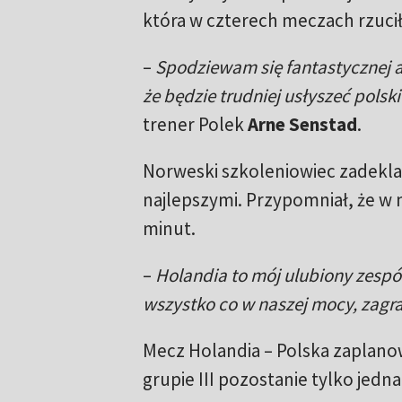
która w czterech meczach rzuciła 
–
Spodziewam się fantastycznej 
że będzie trudniej usłyszeć polski
trener Polek
Arne Senstad
.
Norweski szkoleniowiec zadeklar
najlepszymi. Przypomniał, że w m
minut.
–
Holandia to mój ulubiony zespół
wszystko co w naszej mocy, zagrać
Mecz Holandia – Polska zaplanow
grupie III pozostanie tylko jedna