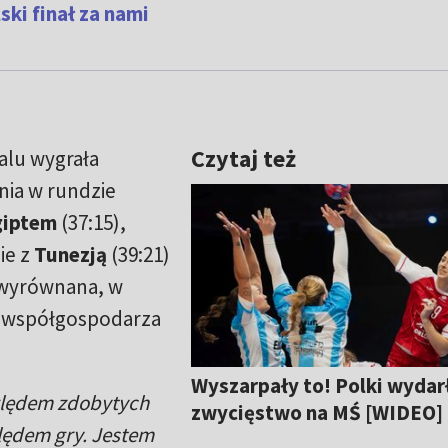
ski finał za nami
Czytaj też
lu wygrała
nia w rundzie
giptem
(37:15),
ie z
Tunezją
(39:21)
 wyrównana, w
 współgospodarza
Wyszarpały to! Polki wydar
ględem zdobytych
zwycięstwo na MŚ [WIDEO]
lędem gry. Jestem