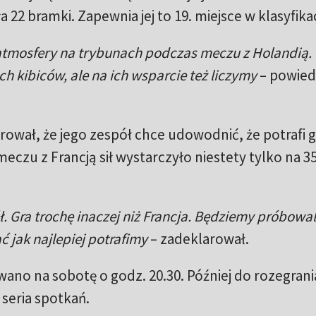
22 bramki. Zapewnia jej to 19. miejsce w klasyfikac
atmosfery na trybunach podczas meczu z Holandią. 
ch kibiców, ale na ich wsparcie też liczymy
– powied
ował, że jego zespół chce udowodnić, że potrafi g
eczu z Francją sił wystarczyło niestety tylko na 3
. Gra trochę inaczej niż Francja. Będziemy próbowal
 jak najlepiej potrafimy
– zadeklarował.
ano na sobotę o godz. 20.30. Później do rozegrani
 seria spotkań.