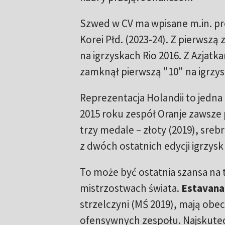
Szwed w CV ma wpisane m.in. pro
Korei Płd. (2023-24). Z pierwszą 
na igrzyskach Rio 2016. Z Azjatka
zamknął pierwszą "10" na igrzys
Reprezentacja Holandii to jedna 
2015 roku zespół Oranje zawsze 
trzy medale – złoty (2019), srebr
z dwóch ostatnich edycji igrzysk 
To może być ostatnia szansa na t
mistrzostwach świata.
Estavana
strzelczyni (MŚ 2019), mają obecn
ofensywnych zespołu. Najskutecz