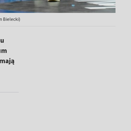
 Bielecki)
ku
ium
 mają