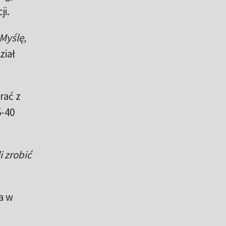
ji.
Myślę,
ział
rać z
5-40
i zrobić
a w