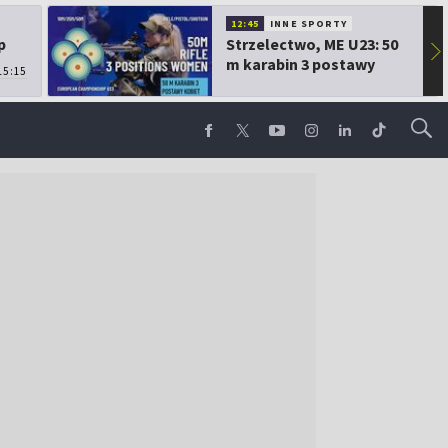
12:45
INNE SPORTY
p
Strzelectwo, ME U23: 50
▶
m karabin 3 postawy
15:15
kobiet