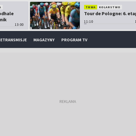
A
TRWA
KOLARSTWO
Podhale
Tour de Pologne: 6. eta
nik
11:10
13:00
ETRANSMISJE
MAGAZYNY
PROGRAM TV