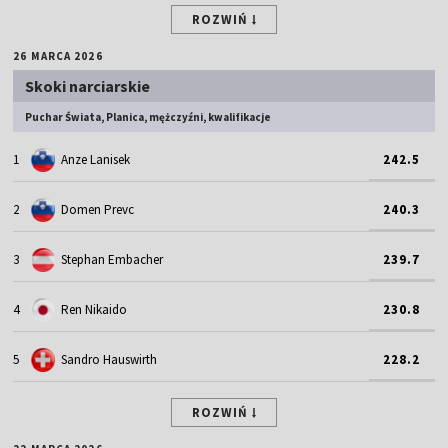
ROZWIŃ
26 MARCA 2026
Skoki narciarskie
Puchar Świata, Planica, mężczyźni, kwalifikacje
1
Anze Lanisek
242.5
2
Domen Prevc
240.3
3
Stephan Embacher
239.7
4
Ren Nikaido
230.8
5
Sandro Hauswirth
228.2
ROZWIŃ