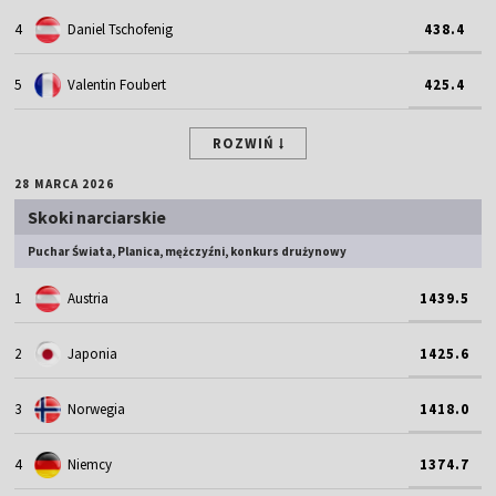
4
Daniel Tschofenig
438.4
5
Valentin Foubert
425.4
ROZWIŃ
28 MARCA 2026
Skoki narciarskie
Puchar Świata, Planica, mężczyźni, konkurs drużynowy
1
Austria
1439.5
2
Japonia
1425.6
3
Norwegia
1418.0
4
Niemcy
1374.7