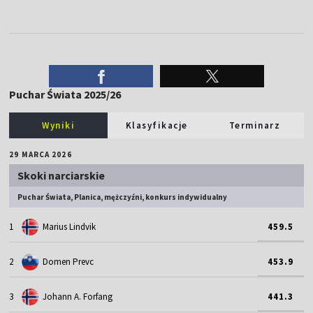
Puchar Świata 2025/26
Wyniki
Klasyfikacje
Terminarz
29 MARCA 2026
Skoki narciarskie
Puchar Świata, Planica, mężczyźni, konkurs indywidualny
1
Marius Lindvik
459.5
2
Domen Prevc
453.9
3
Johann A. Forfang
441.3