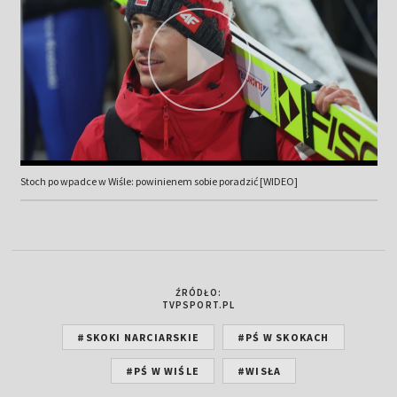
Stoch po wpadce w Wiśle: powinienem sobie poradzić [WIDEO]
ŹRÓDŁO:
TVPSPORT.PL
#SKOKI NARCIARSKIE
#PŚ W SKOKACH
#PŚ W WIŚLE
#WISŁA