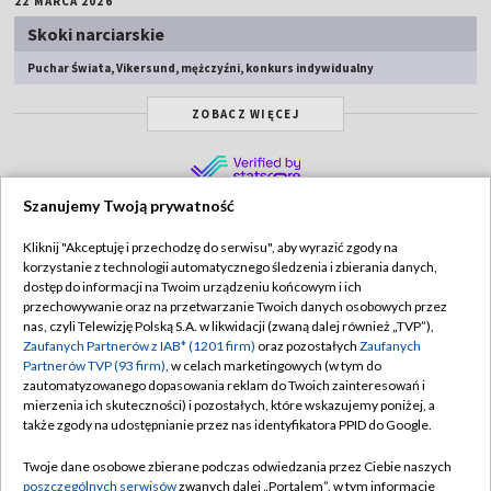
22 MARCA 2026
Skoki narciarskie
Puchar Świata, Vikersund, mężczyźni, konkurs indywidualny
ZOBACZ WIĘCEJ
Szanujemy Twoją prywatność
Kliknij "Akceptuję i przechodzę do serwisu", aby wyrazić zgody na
korzystanie z technologii automatycznego śledzenia i zbierania danych,
TVP
dostęp do informacji na Twoim urządzeniu końcowym i ich
Abonament TVP
Regulamin TVP
przechowywanie oraz na przetwarzanie Twoich danych osobowych przez
nas, czyli Telewizję Polską S.A. w likwidacji (zwaną dalej również „TVP”),
Polityka prywatności
Sklep TVP
Zaufanych Partnerów z IAB* (1201 firm)
oraz pozostałych
Zaufanych
Partnerów TVP (93 firm)
, w celach marketingowych (w tym do
Biuro Reklamy
Moje zgody
zautomatyzowanego dopasowania reklam do Twoich zainteresowań i
mierzenia ich skuteczności) i pozostałych, które wskazujemy poniżej, a
Oferta Handlowa
Biuro reklamy
także zgody na udostępnianie przez nas identyfikatora PPID do Google.
Telegazeta ogłoszenia
Kontakt
Twoje dane osobowe zbierane podczas odwiedzania przez Ciebie naszych
Emisja w TVP
poszczególnych serwisów
zwanych dalej „Portalem”, w tym informacje