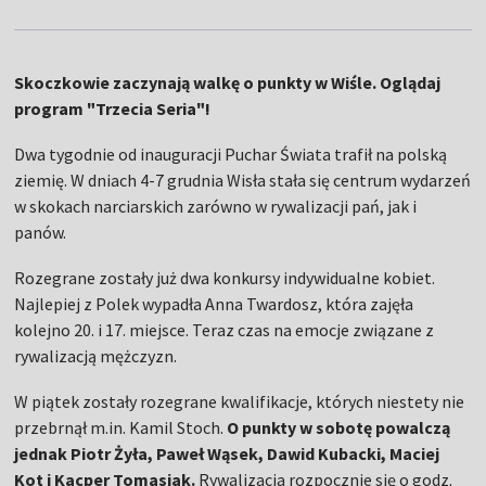
Skoczkowie zaczynają walkę o punkty w Wiśle. Oglądaj
program "Trzecia Seria"!
Dwa tygodnie od inauguracji Puchar Świata trafił na polską
ziemię. W dniach 4-7 grudnia Wisła stała się centrum wydarzeń
w skokach narciarskich zarówno w rywalizacji pań, jak i
panów.
Rozegrane zostały już dwa konkursy indywidualne kobiet.
Najlepiej z Polek wypadła Anna Twardosz, która zajęła
kolejno 20. i 17. miejsce. Teraz czas na emocje związane z
rywalizacją mężczyzn.
W piątek zostały rozegrane kwalifikacje, których niestety nie
przebrnął m.in. Kamil Stoch.
O punkty w sobotę powalczą
jednak Piotr Żyła, Paweł Wąsek, Dawid Kubacki, Maciej
Kot i Kacper Tomasiak.
Rywalizacja rozpocznie się o godz.