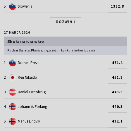
5
Słowenia
1332.8
ROZWIŃ
27 MARCA 2026
Skoki narciarskie
Puchar Świata, Planica, mężczyźni, konkurs indywidualny
1
Domen Prevc
471.4
2
Ren Nikaido
451.3
3
Daniel Tschofenig
443.5
4
Johann A. Forfang
440.3
5
Marius Lindvik
432.1