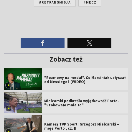
#RETRANSMISJA
#MECZ
Zobacz też
"Rozmowy na medal". Co Marciniak usłyszał
od Messiego? [WIDEO]
Mielcarski podkreśla wyjątkowość Porto.
"Szokowało mnie to"
Kamerą TVP Sport: Grzegorz Mielcarski –
moje Porto , cz. II