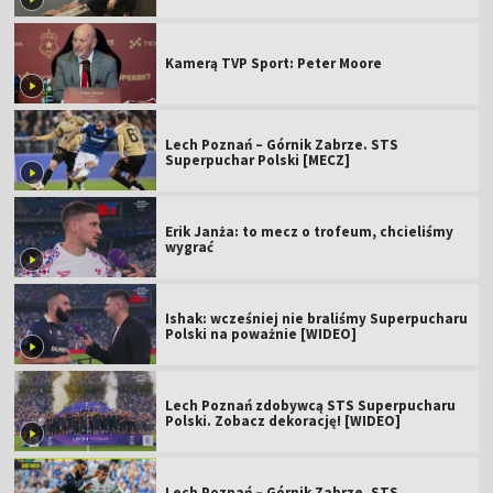
Kamerą TVP Sport: Peter Moore
Lech Poznań – Górnik Zabrze. STS
Superpuchar Polski [MECZ]
Erik Janża: to mecz o trofeum, chcieliśmy
wygrać
Ishak: wcześniej nie braliśmy Superpucharu
Polski na poważnie [WIDEO]
Lech Poznań zdobywcą STS Superpucharu
Polski. Zobacz dekorację! [WIDEO]
Lech Poznań – Górnik Zabrze. STS