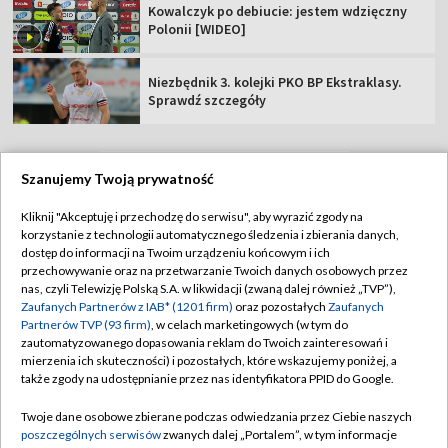
Kowalczyk po debiucie: jestem wdzięczny
Polonii [WIDEO]
Niezbędnik 3. kolejki PKO BP Ekstraklasy.
Sprawdź szczegóły
Szanujemy Twoją prywatność
TVP
Kliknij "Akceptuję i przechodzę do serwisu", aby wyrazić zgody na
korzystanie z technologii automatycznego śledzenia i zbierania danych,
Abonament TVP
Regulamin TVP
dostęp do informacji na Twoim urządzeniu końcowym i ich
Polityka prywatności
Sklep TVP
przechowywanie oraz na przetwarzanie Twoich danych osobowych przez
nas, czyli Telewizję Polską S.A. w likwidacji (zwaną dalej również „TVP”),
Biuro Reklamy
Moje zgody
Zaufanych Partnerów z IAB* (1201 firm)
oraz pozostałych
Zaufanych
Partnerów TVP (93 firm)
, w celach marketingowych (w tym do
Oferta Handlowa
Biuro reklamy
zautomatyzowanego dopasowania reklam do Twoich zainteresowań i
mierzenia ich skuteczności) i pozostałych, które wskazujemy poniżej, a
Telegazeta ogłoszenia
Kontakt
także zgody na udostępnianie przez nas identyfikatora PPID do Google.
Emisja w TVP
Twoje dane osobowe zbierane podczas odwiedzania przez Ciebie naszych
Kanały
Rada Programowa
poszczególnych serwisów
zwanych dalej „Portalem”, w tym informacje