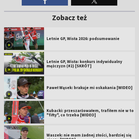
Zobacz też
Letnie GP, Wisła 2026: podsumowanie
Letnie GP, Wisła: konkurs indywidualny
mężczyzn (#2) [SKRÓT]
Paweł Wąsek: brakuje mi oskakania [WIDEO]
Kubacki: przeszarżowałem, trafiłem nie w to
"fifty", co trzeba [WIDEO]
Waszek: nie mam żadnej złości, bardziej się