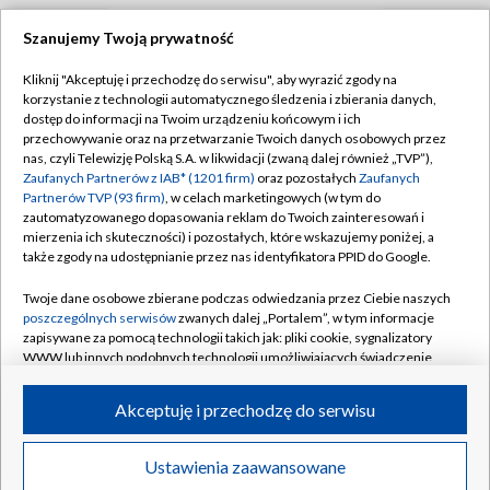
Szanujemy Twoją prywatność
TVP
Kliknij "Akceptuję i przechodzę do serwisu", aby wyrazić zgody na
korzystanie z technologii automatycznego śledzenia i zbierania danych,
Abonament TVP
Regulamin TVP
dostęp do informacji na Twoim urządzeniu końcowym i ich
Polityka prywatności
Sklep TVP
przechowywanie oraz na przetwarzanie Twoich danych osobowych przez
nas, czyli Telewizję Polską S.A. w likwidacji (zwaną dalej również „TVP”),
Biuro Reklamy
Moje zgody
Zaufanych Partnerów z IAB* (1201 firm)
oraz pozostałych
Zaufanych
Partnerów TVP (93 firm)
, w celach marketingowych (w tym do
Oferta Handlowa
Biuro reklamy
zautomatyzowanego dopasowania reklam do Twoich zainteresowań i
mierzenia ich skuteczności) i pozostałych, które wskazujemy poniżej, a
Telegazeta ogłoszenia
Kontakt
także zgody na udostępnianie przez nas identyfikatora PPID do Google.
Emisja w TVP
Twoje dane osobowe zbierane podczas odwiedzania przez Ciebie naszych
Kanały
Rada Programowa
poszczególnych serwisów
zwanych dalej „Portalem”, w tym informacje
zapisywane za pomocą technologii takich jak: pliki cookie, sygnalizatory
Ogłoszenia przetargowe
WWW lub innych podobnych technologii umożliwiających świadczenie
©2026 Telewizja Polska Spółka Akcyjna w likwidacji
dopasowanych i bezpiecznych usług, personalizację treści oraz reklam,
Akademia Telewizyjna
udostępnianie funkcji mediów społecznościowych oraz analizowanie
Akceptuję i przechodzę do serwisu
Informacje o nadawcy
ruchu w Internecie.
Centrum informacji TVP
Twoje dane osobowe zbierane podczas odwiedzania przez Ciebie
Ustawienia zaawansowane
News
Transmisje
Wideo
Więcej
poszczególnych serwisów
na Portalu, takie jak adresy IP, identyfikatory
System NOS