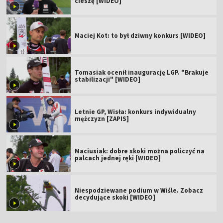
cieszę [WIDEO]
Maciej Kot: to był dziwny konkurs [WIDEO]
Tomasiak ocenił inaugurację LGP. "Brakuje
stabilizacji" [WIDEO]
Letnie GP, Wisła: konkurs indywidualny
mężczyzn [ZAPIS]
Maciusiak: dobre skoki można policzyć na
palcach jednej ręki [WIDEO]
Niespodziewane podium w Wiśle. Zobacz
decydujące skoki [WIDEO]