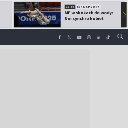
15:30
INNE SPORTY
ME w skokach do wody:
▶
3 m synchro kobiet