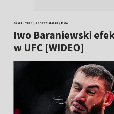
06 GRU 2025
|
SPORTY WALKI
/
MMA
Iwo Baraniewski efe
w UFC [WIDEO]