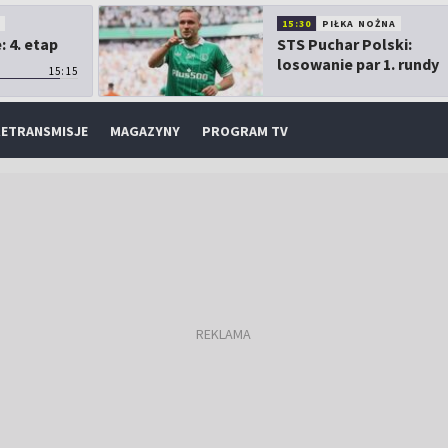
O
15:30
PIŁKA NOŻNA
 4. etap
STS Puchar Polski:
losowanie par 1. rundy
15:15
ETRANSMISJE
MAGAZYNY
PROGRAM TV