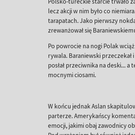
Polsko-tureckie starcie trwało 
lecz akcji w nim było co niemiara
tarapatach. Jako pierwszy nokda
zrewanżował się Baraniewskiemu
Po powrocie na nogi Polak wciąż
rywala. Baraniewski przeczekał 
posłał przeciwnika na deski... a 
mocnymi ciosami.
W końcu jednak Aslan skapitulow
parterze. Amerykańscy komenta
emocji, jakimi obaj zawodnicy ob