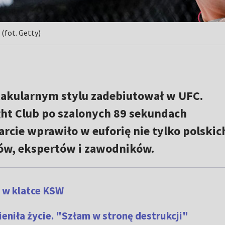
(fot. Getty)
akularnym stylu zadebiutował w UFC.
ght Club po szalonych 89 sekundach
rcie wprawiło w euforię nie tylko polskich
ów, ekspertów i zawodników.
y w klatce KSW
mieniła życie. "Szłam w stronę destrukcji"