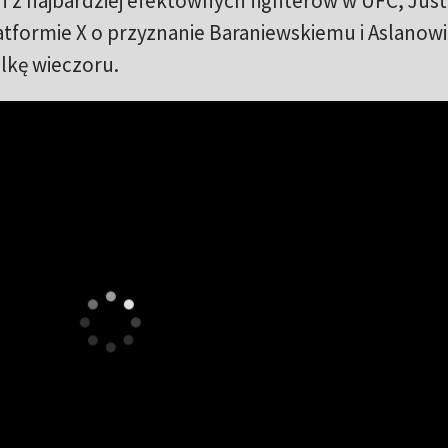
 z najbardziej efektownych fighterów w UFC, Just
atformie X o przyznanie Baraniewskiemu i Aslanowi
lkę wieczoru.