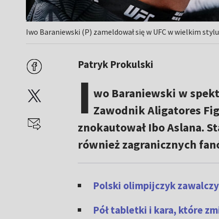
Iwo Baraniewski (P) zameldował się w UFC w wielkim stylu 
Patryk Prokulski
I
wo Baraniewski w spekt
Zawodnik Aligatores Fi
znokautował Ibo Aslana. Sta
również zagranicznych fan
Polski olimpijczyk zawalcz
Pół tabletki i kara, które z