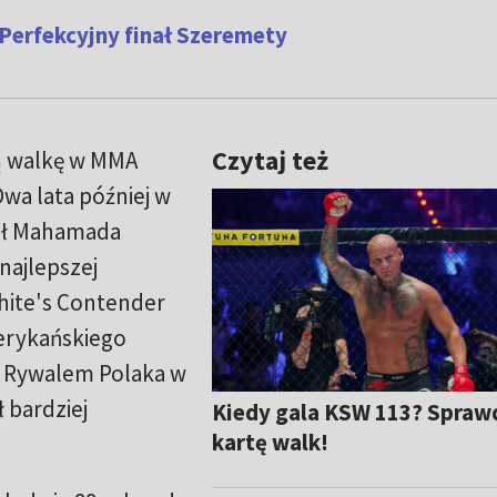
 Perfekcyjny finał Szeremety
Czytaj też
ą walkę w MMA
wa lata później w
ał Mahamada
najlepszej
White's Contender
erykańskiego
. Rywalem Polaka w
 bardziej
Kiedy gala KSW 113? Spraw
kartę walk!