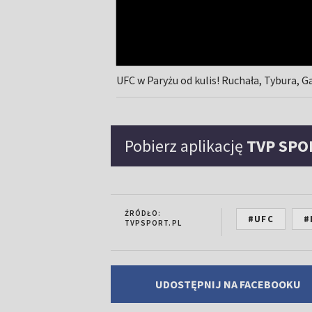
UFC w Paryżu od kulis! Ruchała, Tybura, G
Pobierz aplikację
TVP SPO
ŹRÓDŁO:
#UFC
#
TVPSPORT.PL
UDOSTĘPNIJ NA FACEBOOKU