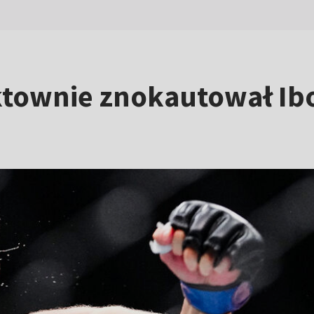
ktownie znokautował Ibo