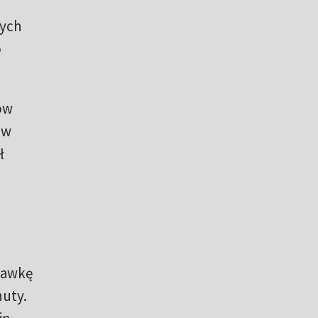
nych
o
ów
ów
ł
dawkę
nuty.