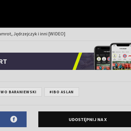
amrot, Jędrzejczyk i inni [WIDEO]
RT
IWO BARANIEWSKI
#IBO ASLAN
UDOSTĘPNIJ NA X