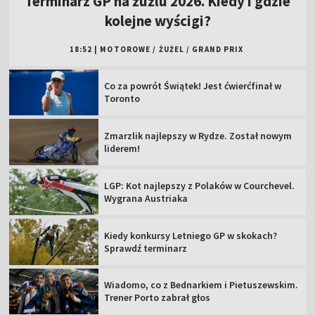
Terminarz GP na żużlu 2026. Kiedy i gdzie
kolejne wyścigi?
18:52
|
MOTOROWE
/
ŻUŻEL
/
GRAND PRIX
Co za powrót Świątek! Jest ćwierćfinał w
Toronto
Zmarzlik najlepszy w Rydze. Został nowym
liderem!
LGP: Kot najlepszy z Polaków w Courchevel.
Wygrana Austriaka
Kiedy konkursy Letniego GP w skokach?
Sprawdź terminarz
Wiadomo, co z Bednarkiem i Pietuszewskim.
Trener Porto zabrał głos