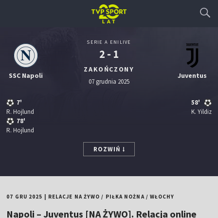
SERIE A ENILIVE
2 - 1
ZAKOŃCZONY
SSC Napoli
Juventus
07 grudnia 2025
7'
58'
R. Hojlund
K. Yildiz
78'
R. Hojlund
ROZWIŃ
07 GRU 2025
|
RELACJE NA ŻYWO
/
PIŁKA NOŻNA
/
WŁOCHY
Napoli – Juventus [NA ŻYWO]. Relacja online