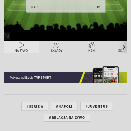
NAP
JUV
NA ŻYWO
SKŁADY
H2H
ZDARZE
Pobierz aplikację
TVP SPORT
#SERIE A
#NAPOLI
#JUVENTUS
#RELACJA NA ŻYWO