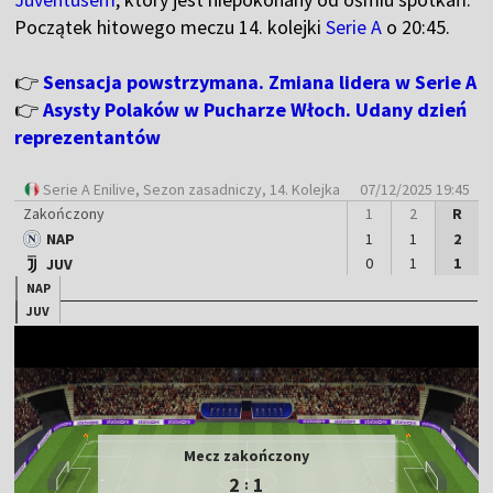
Początek hitowego meczu 14. kolejki
Serie A
o 20:45.
👉
Sensacja powstrzymana. Zmiana lidera w Serie A
👉
Asysty Polaków w Pucharze Włoch. Udany dzień
reprezentantów
Serie A Enilive
, Sezon zasadniczy, 14. Kolejka
07/12/2025 19:45
Zakończony
1
2
R
NAP
1
1
2
0
1
1
JUV
NAP
JUV
Mecz zakończony
2
1
: