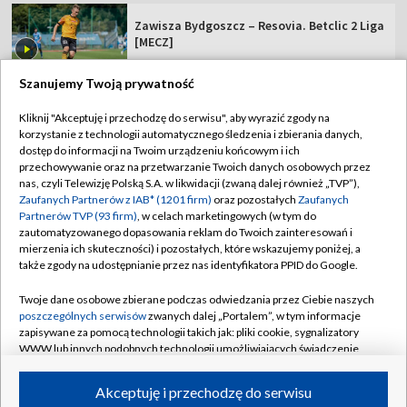
Zawisza Bydgoszcz – Resovia. Betclic 2 Liga
[MECZ]
Szanujemy Twoją prywatność
Kliknij "Akceptuję i przechodzę do serwisu", aby wyrazić zgody na
korzystanie z technologii automatycznego śledzenia i zbierania danych,
TVP
dostęp do informacji na Twoim urządzeniu końcowym i ich
Abonament TVP
Regulamin TVP
przechowywanie oraz na przetwarzanie Twoich danych osobowych przez
nas, czyli Telewizję Polską S.A. w likwidacji (zwaną dalej również „TVP”),
Polityka prywatności
Sklep TVP
Zaufanych Partnerów z IAB* (1201 firm)
oraz pozostałych
Zaufanych
Partnerów TVP (93 firm)
, w celach marketingowych (w tym do
Biuro Reklamy
Moje zgody
zautomatyzowanego dopasowania reklam do Twoich zainteresowań i
mierzenia ich skuteczności) i pozostałych, które wskazujemy poniżej, a
Oferta Handlowa
Biuro reklamy
także zgody na udostępnianie przez nas identyfikatora PPID do Google.
Telegazeta ogłoszenia
Kontakt
Twoje dane osobowe zbierane podczas odwiedzania przez Ciebie naszych
Emisja w TVP
poszczególnych serwisów
zwanych dalej „Portalem”, w tym informacje
zapisywane za pomocą technologii takich jak: pliki cookie, sygnalizatory
Kanały
Rada Programowa
WWW lub innych podobnych technologii umożliwiających świadczenie
dopasowanych i bezpiecznych usług, personalizację treści oraz reklam,
Ogłoszenia przetargowe
udostępnianie funkcji mediów społecznościowych oraz analizowanie
©2026 Telewizja Polska Spółka Akcyjna w likwidacji
Akceptuję i przechodzę do serwisu
ruchu w Internecie.
Akademia Telewizyjna