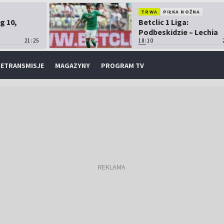
TRWA
PIŁKA NOŻNA
g 10,
Betclic 1 Liga:
Podbeskidzie – Lechia
21:25
Gdańsk
18:10
ETRANSMISJE
MAGAZYNY
PROGRAM TV