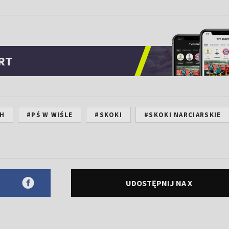
RT
CH
#PŚ W WIŚLE
#SKOKI
#SKOKI NARCIARSKIE
UDOSTĘPNIJ NA X