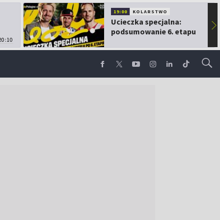
19:00
KOLARSTWO
Ucieczka specjalna:
▶
podsumowanie 6. etapu
20:10
TdP