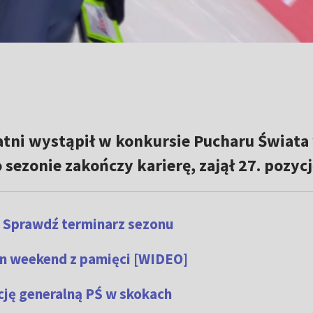
tatni wystąpił w konkursie Pucharu Świata
 sezonie zakończy karierę, zajął 27. pozycj
? Sprawdź terminarz sezonu
en weekend z pamięci [WIDEO]
cję generalną PŚ w skokach