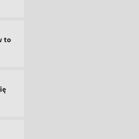
w to
ię