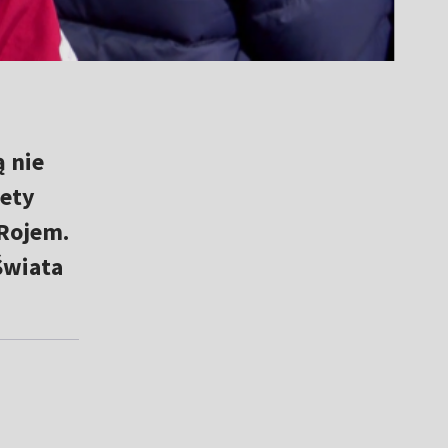
ą nie
tety
 Rojem.
Świata