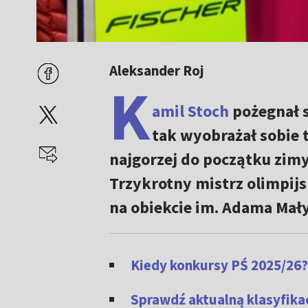
Aleksander Roj
K
amil Stoch
pożegnał s
tak wyobrażał sobie t
najgorzej do początku zim
Trzykrotny mistrz olimpij
na obiekcie im. Adama Małys
Kiedy konkursy PŚ 2025/26
Sprawdź aktualną klasyfika