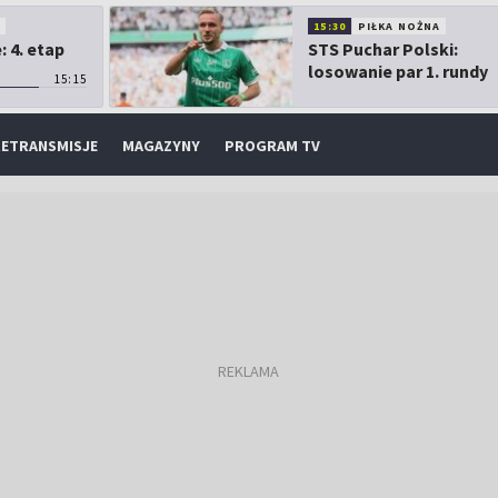
O
15:30
PIŁKA NOŻNA
 4. etap
STS Puchar Polski:
losowanie par 1. rundy
15:15
ETRANSMISJE
MAGAZYNY
PROGRAM TV