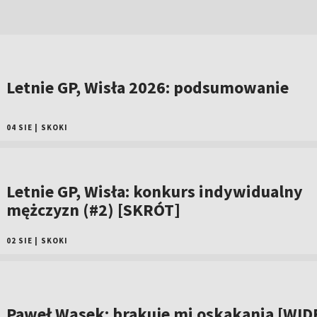
Letnie GP, Wisła 2026: podsumowanie
04 SIE
|
SKOKI
Letnie GP, Wisła: konkurs indywidualny
mężczyzn (#2) [SKRÓT]
02 SIE
|
SKOKI
Paweł Wąsek: brakuje mi oskakania [WID