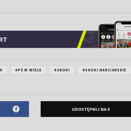
RT
CH
#PŚ W WIŚLE
#SKOKI
#SKOKI NARCIARSKIE
UDOSTĘPNIJ NA X