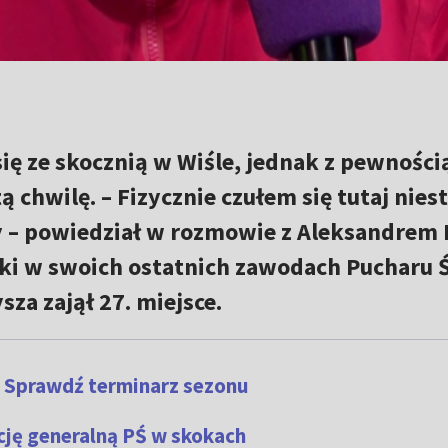
ię ze skocznią w Wiśle, jednak z pewności
ą chwilę. – Fizycznie czułem się tutaj nies
y – powiedział w rozmowie z Aleksandrem
ski w swoich ostatnich zawodach Pucharu 
za zajął 27. miejsce.
? Sprawdź terminarz sezonu
cję generalną PŚ w skokach