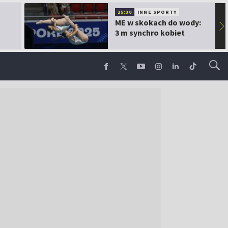
15:30
INNE SPORTY
ME w skokach do wody:
▶
3 m synchro kobiet