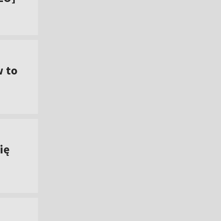
w to
ię