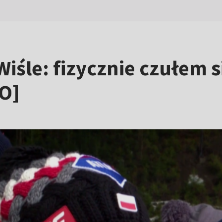
iśle: fizycznie czułem s
O]