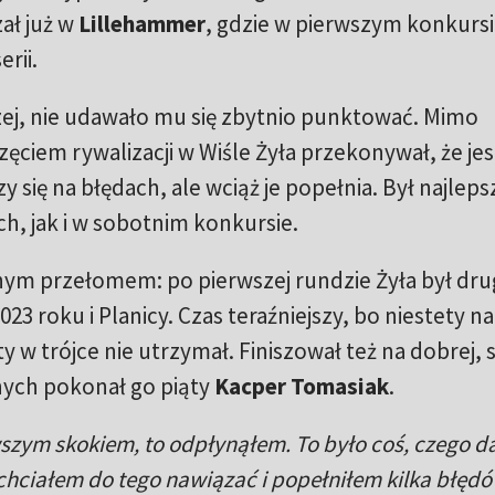
ał już w
Lillehammer
, gdzie w pierwszym konkurs
erii.
zej, nie udawało mu się zbytnio punktować. Mimo
ęciem rywalizacji w Wiśle Żyła przekonywał, że jes
czy się na błędach, ale wciąż je popełnia. Był najlep
h, jak i w sobotnim konkursie.
nym przełomem: po pierwszej rundzie Żyła był drug
3 roku i Planicy. Czas teraźniejszy, bo niestety na
 w trójce nie utrzymał. Finiszował też na dobrej, 
nych pokonał go piąty
Kacper Tomasiak
.
wszym skokiem, to odpłynąłem. To było coś, czego 
 chciałem do tego nawiązać i popełniłem kilka błędó