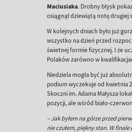
Maciusiaka
. Drobny błysk pokaz
osiągnął dziewiątą notę drugiej s
W kolejnych dniach było już gor
wszystko na dzień przed rozpocz
świetnej formie fizycznej. I że u
Polaków zarówno w kwalifikacjac
Niedziela mogła być już absolut
podium wyczekuje od kwietnia 202
Skoczni im. Adama Małysza lokaty
pozycji, ale wśród biało-czerwo
– Jak byłem na górze przed pier
nie czułem, piękny stan. W finale