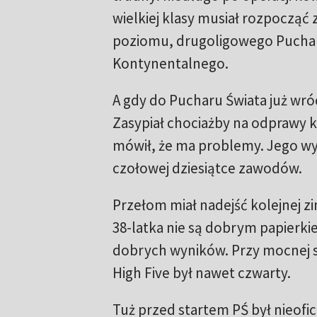
wielkiej klasy musiał rozpocząć 
poziomu, drugoligowego Pucha
Kontynentalnego.
A gdy do Pucharu Świata już wró
Zasypiał chociażby na odprawy 
mówił, że ma problemy. Jego wys
czołowej dziesiątce zawodów.
Przełom miał nadejść kolejnej z
38-latka nie są dobrym papierk
dobrych wyników. Przy mocnej s
High Five był nawet czwarty.
Tuż przed startem PŚ był nieofi