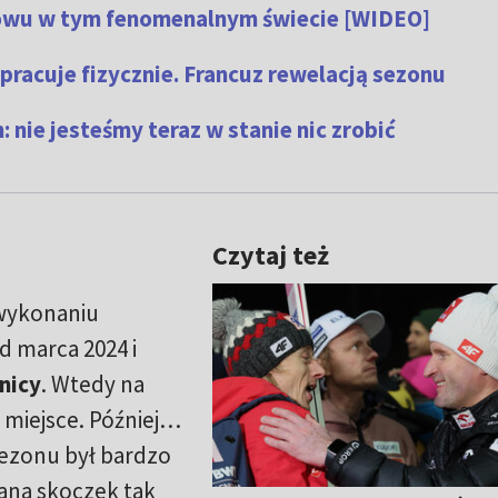
owu w tym fenomenalnym świecie [WIDEO]
. pracuje fizycznie. Francuz rewelacją sezonu
nie jesteśmy teraz w stanie nic zrobić
Czytaj też
wykonaniu
d marca 2024 i
nicy
. Wtedy na
e miejsce. Później…
sezonu był bardzo
lana skoczek tak