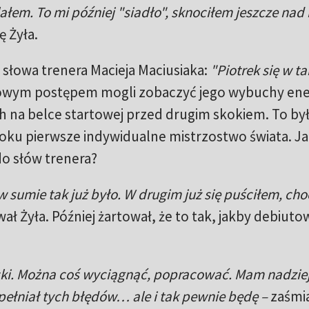
łem. To mi później "siadło", sknociłem jeszcze nad 
ę Żyła.
 słowa trenera Macieja Maciusiaka:
"Piotrek się w ta
towym postępem mogli zobaczyć jego wybuchy ener
ch na belce startowej przed drugim skokiem. To był
roku pierwsze indywidualne mistrzostwo świata. J
do słów trenera?
w sumie tak już było. W drugim już się puściłem, cho
ał Żyła. Później żartował, że to tak, jakby debiuto
oski. Można coś wyciągnąć, popracować. Mam nadziej
ełniał tych błędów… ale i tak pewnie będę –
zaśmia