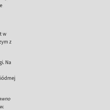
ie
t w
szym z
i. Na
siódmej
dawno
w.