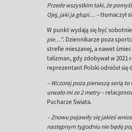
Przede wszystkim taki, że pomyśla
Ojej, jaki ja głupi… –
tłumaczył si
W punkt wydają się być sobotnie
pie…”
. Dziennikarze poza spor
strefie mieszanej, a nawet śmie
talizman, gdy zdobywał w 2021 
reprezentant Polski odniósł się 
– Wczoraj poza pierwszą serią to 
urwało mi ze 2 metry –
relacjonow
Pucharze Świata.
– Znowu pojawiły się jakieś wni
następnym tygodniu nie będę pop