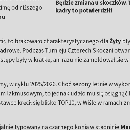
Będzie zmiana u skoczków. 
zimę od niższego
kadry to potwierdził!
ru
cił, to brakowało charakterystycznego dla
Żyły
bł
kadrowe. Podczas Turnieju Czterech Skoczni otwar
tępy były w kratkę, ani razu nie zameldował się w
imy, w cyklu 2025/2026. Choć sezony letnie w wyko
iem lakmusowym, to jednak udało mu się osiągnąć 
tawce kręcił się blisko TOP10, w Wiśle w ramach 
cjalnie typowany na czarnego konia w stadninie
Mac