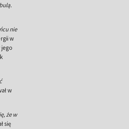
bulą.
ńcu nie
gii w
 jego
ak
ć
wał w
ę, że w
ł się