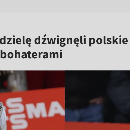
iedzielę dźwignęli polski
a bohaterami