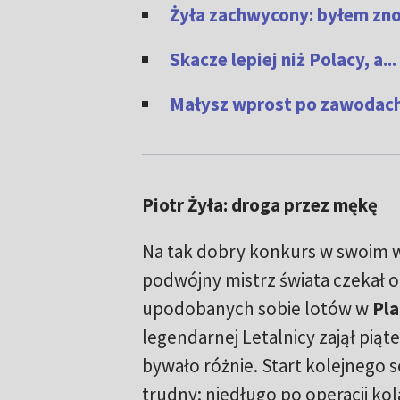
Żyła zachwycony: byłem zn
Skacze lepiej niż Polacy, a..
Małysz wprost po zawodach: 
Piotr Żyła: droga przez mękę
Na tak dobry konkurs w swoim 
podwójny mistrz świata czekał o
upodobanych sobie lotów w
Pla
legendarnej Letalnicy zajął piąt
bywało różnie. Start kolejnego 
trudny: niedługo po operacji ko