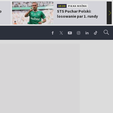
15:30
PIŁKA NOŻNA
p
STS Puchar Polski:
▶
losowanie par 1. rundy