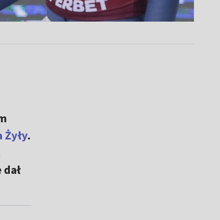
em
a Żyły
.
k
 dał