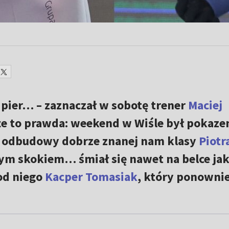
e pier… – zaznaczał w sobotę trener
Maciej
, że to prawda: weekend w Wiśle był pokaz
 odbudowy dobrze znanej nam klasy
Piotr
ym skokiem… śmiał się nawet na belce ja
 od niego
Kacper Tomasiak
, który ponownie