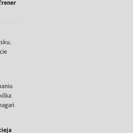
Trener
ysku.
cie
naniu
kilka
zmagań
ieja