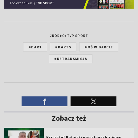
Pobierz aplikację
TVP SPORT
ŹRÓDŁO: TVP SPORT
#DART
#DARTS
#MŚ W DARCIE
#RETRANSMISJA
Zobacz też
Krzysztof Ratajski o występach z żoną: