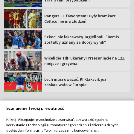
Rangers FC faworytem? Były bramkarz
Celticu nie ma złudzeń
Szkoci nie lekceważą Jagiellonii. "Remis
zostałby uznany za dobry wynik"
Wicelider TdP ukarany! Przesunięcie na 121.
miejsce i grzywna
Lech musi uważać. KI Klaksvik już
zaskakiwało w Europie
Szanujemy Twoją prywatność
TVP
Kliknij "Akceptuję i przechodzę do serwisu", aby wyrazić zgody na
korzystanie z technologii automatycznego śledzenia i zbierania danych,
Abonament TVP
Regulamin TVP
dostęp do informacji na Twoim urządzeniu końcowym i ich