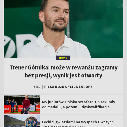
NOWE
Trener Górnika: może w rewanżu zagramy
bez presji, wynik jest otwarty
5:37
|
PIŁKA NOŻNA
/
LIGA EUROPY
MŚ juniorów. Polska sztafeta 1,5 sekundy
od medalu, a potem... dyskwalifikacja
Lechici gwiazdami na Wyspach Owczych.
Trafili tam przypadkiem