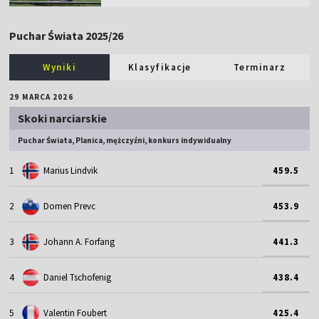
Puchar Świata 2025/26
Wyniki
Klasyfikacje
Terminarz
29 MARCA 2026
Skoki narciarskie
Puchar Świata, Planica, mężczyźni, konkurs indywidualny
1
Marius Lindvik
459.5
2
Domen Prevc
453.9
3
Johann A. Forfang
441.3
4
Daniel Tschofenig
438.4
5
Valentin Foubert
425.4