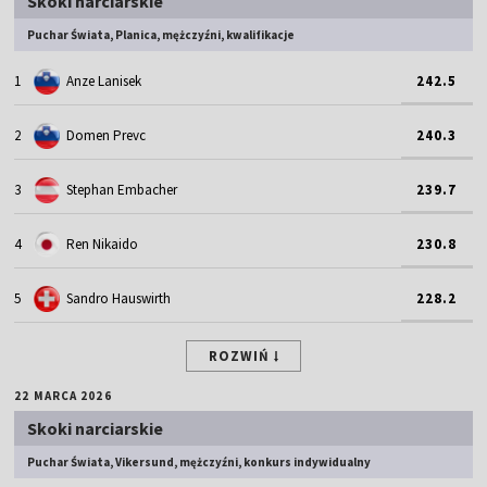
Skoki narciarskie
Puchar Świata, Planica, mężczyźni, kwalifikacje
1
Anze Lanisek
242.5
2
Domen Prevc
240.3
3
Stephan Embacher
239.7
4
Ren Nikaido
230.8
5
Sandro Hauswirth
228.2
ROZWIŃ
22 MARCA 2026
Skoki narciarskie
Puchar Świata, Vikersund, mężczyźni, konkurs indywidualny