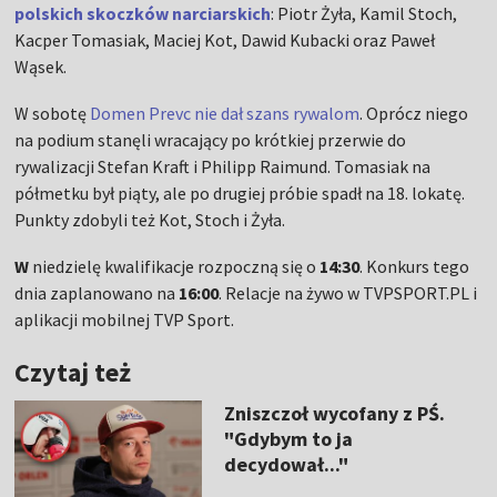
polskich skoczków narciarskich
: Piotr Żyła, Kamil Stoch,
Kacper Tomasiak, Maciej Kot, Dawid Kubacki oraz Paweł
Wąsek.
W sobotę
Domen Prevc nie dał szans rywalom
. Oprócz niego
na podium stanęli wracający po krótkiej przerwie do
rywalizacji Stefan Kraft i Philipp Raimund. Tomasiak na
półmetku był piąty, ale po drugiej próbie spadł na 18. lokatę.
Punkty zdobyli też Kot, Stoch i Żyła.
W
niedzielę kwalifikacje rozpoczną się o
14:30
. Konkurs tego
dnia zaplanowano na
16:00
. Relacje na żywo w TVPSPORT.PL i
aplikacji mobilnej TVP Sport.
Czytaj też
Zniszczoł wycofany z PŚ.
"Gdybym to ja
decydował..."