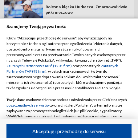
Bolesna klęska Hurkacza. Zmarnował dwie
piłki meczowe
Szanujemy Twoją prywatność
Kliknij "Akceptuję i przechodzę do serwisu", aby wyrazić zgody na
korzystanie z technologii automatycznego śledzenia i zbierania danych,
TVP
dostęp do informacji na Twoim urządzeniu końcowym i ich
Abonament TVP
Regulamin TVP
przechowywanie oraz na przetwarzanie Twoich danych osobowych przez
nas, czyli Telewizję Polską S.A. w likwidacji (zwaną dalej również „TVP”),
Polityka prywatności
Sklep TVP
Zaufanych Partnerów z IAB* (1201 firm)
oraz pozostałych
Zaufanych
Partnerów TVP (93 firm)
, w celach marketingowych (w tym do
Biuro Reklamy
Moje zgody
zautomatyzowanego dopasowania reklam do Twoich zainteresowań i
mierzenia ich skuteczności) i pozostałych, które wskazujemy poniżej, a
Oferta Handlowa
Biuro reklamy
także zgody na udostępnianie przez nas identyfikatora PPID do Google.
Telegazeta ogłoszenia
Kontakt
Twoje dane osobowe zbierane podczas odwiedzania przez Ciebie naszych
Emisja w TVP
poszczególnych serwisów
zwanych dalej „Portalem”, w tym informacje
zapisywane za pomocą technologii takich jak: pliki cookie, sygnalizatory
Kanały
Rada Programowa
WWW lub innych podobnych technologii umożliwiających świadczenie
dopasowanych i bezpiecznych usług, personalizację treści oraz reklam,
Ogłoszenia przetargowe
udostępnianie funkcji mediów społecznościowych oraz analizowanie
©2026 Telewizja Polska Spółka Akcyjna w likwidacji
Akceptuję i przechodzę do serwisu
ruchu w Internecie.
Akademia Telewizyjna