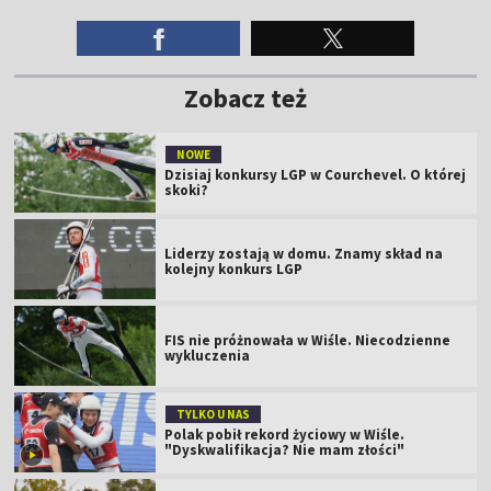
Zobacz też
NOWE
Dzisiaj konkursy LGP w Courchevel. O której
skoki?
Liderzy zostają w domu. Znamy skład na
kolejny konkurs LGP
FIS nie próżnowała w Wiśle. Niecodzienne
wykluczenia
TYLKO U NAS
Polak pobił rekord życiowy w Wiśle.
"Dyskwalifikacja? Nie mam złości"