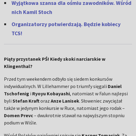
Wyjątkowa szansa dla ośmiu zawodników. Wśród
nich Kamil Stoch
Organizatorzy potwierdzają. Będzie kobiecy
TCS!
Piąty przystanek PŚ! Kiedy skoki narciarskie w
Klingenthal?
Przed tym weekendem odbyło się siedem konkursów
indywidualnych. W Lillehammer po triumfy sięgali
Daniel
Tschofenig
i
Ryoyu Kobayashi
, natomiast w Falun najlepsi
byli
Stefan Kraft
oraz
Anze Lanisek
. Słoweniec zwyciężał
także w jedynym konkursie w Ruce, natomiast jego rodak –
Domen Prevc
– dwukrotnie stawał na najwyższym stopniu
podium w Wiśle.
Wśród Polaków najrówniej spisuje się
Kacper Tomasiak
. Za