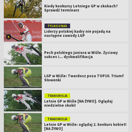
Kiedy konkursy Letniego GP w skokach?
Sprawdź terminarz
TYLKO U NAS
Liderzy polskiej kadry nie pojadą na
następne zawody LGP
Pech polskiego juniora w Wiśle. Życiowy
sukces i... dyskwalifikacja
LGP w Wiśle: Twardosz poza TOP10. Triumf
Słowenki
TRANSMISJA
Letnie GP w Wiśle [NA ŻYWO]. Oglądaj
niedzielne skoki!
TRANSMISJA
Letnie GP w Wiśle: oglądaj 2. konkurs kobiet!
[NA ŻYWO]