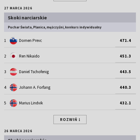
27 MARCA 2026
Skoki narciarskie
Puchar Świata, Planica, mężczyźni, konkurs indywidualny
1
Domen Prevc
471.4
2
Ren Nikaido
451.3
3
Daniel Tschofenig
443.5
4
Johann A. Forfang
440.3
5
Marius Lindvik
432.1
ROZWIŃ
26 MARCA 2026