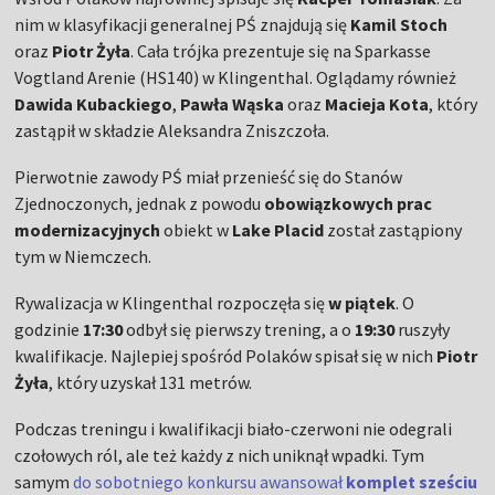
nim w klasyfikacji generalnej PŚ znajdują się
Kamil Stoch
oraz
Piotr Żyła
. Cała trójka prezentuje się na Sparkasse
Vogtland Arenie (HS140) w Klingenthal. Oglądamy również
Dawida Kubackiego
,
Pawła Wąska
oraz
Macieja Kota
, który
zastąpił w składzie Aleksandra Zniszczoła.
Pierwotnie zawody PŚ miał przenieść się do Stanów
Zjednoczonych, jednak z powodu
obowiązkowych prac
modernizacyjnych
obiekt w
Lake Placid
został zastąpiony
tym w Niemczech.
Rywalizacja w Klingenthal rozpoczęła się
w piątek
. O
godzinie
17:30
odbył się pierwszy trening, a o
19:30
ruszyły
kwalifikacje. Najlepiej spośród Polaków spisał się w nich
Piotr
Żyła
, który uzyskał 131 metrów.
Podczas treningu i kwalifikacji biało-czerwoni nie odegrali
czołowych ról, ale też każdy z nich uniknął wpadki. Tym
samym
do sobotniego konkursu awansował
komplet sześciu