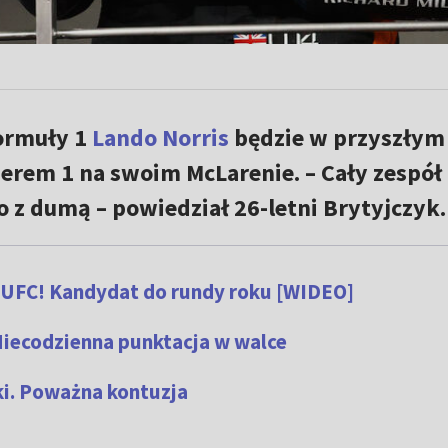
ormuły 1
Lando Norris
będzie w przyszłym
merem 1 na swoim McLarenie. – Cały zespół 
o z dumą – powiedział 26-letni Brytyjczyk.
 UFC! Kandydat do rundy roku [WIDEO]
Niecodzienna punktacja w walce
i. Poważna kontuzja