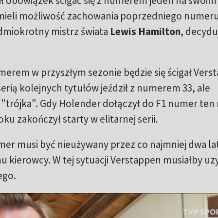
ał obowiązek ścigać się z numerem jeden na swoim
mieli możliwość zachowania poprzedniego numeru
edmiokrotny mistrz świata
Lewis Hamilton
, decydu
merem w przyszłym sezonie będzie się ścigał Vers
erią kolejnych tytułów jeździł z numerem 33, ale
 "trójka". Gdy Holender dołączył do F1 numer ten 
oku zakończył starty w elitarnej serii.
mer musi być nieużywany przez co najmniej dwa la
 kierowcy. W tej sytuacji Verstappen musiałby uz
ego.