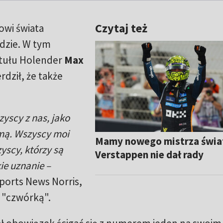
Czytaj też
owi świata
dzie. W tym
tytułu Holender
Max
rdził, że także
yscy z nas, jako
umą. Wszyscy moi
Mamy nowego mistrza świat
yscy, którzy są
Verstappen nie dał rady
ie uznanie –
ports News Norris,
z "czwórką".