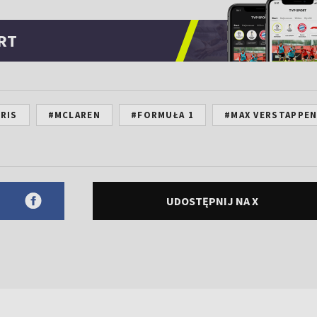
RT
RIS
#MCLAREN
#FORMUŁA 1
#MAX VERSTAPPE
UDOSTĘPNIJ NA X