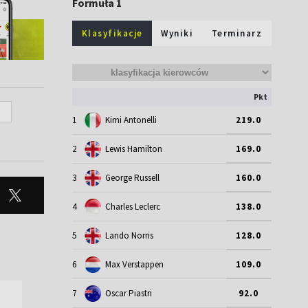
Formuła 1
Klasyfikacje
Wyniki
Terminarz
Pkt
N
1
Kimi Antonelli
219.0
2
Lewis Hamilton
169.0
3
George Russell
160.0
4
Charles Leclerc
138.0
5
Lando Norris
128.0
6
Max Verstappen
109.0
7
Oscar Piastri
92.0