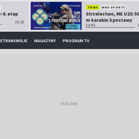
O
TRWA
INNE SPORTY
 6. etap
Strzelectwo, ME U23: 5
m karabin 3 postawy
15:15
kobiet
12:45
ETRANSMISJE
MAGAZYNY
PROGRAM TV