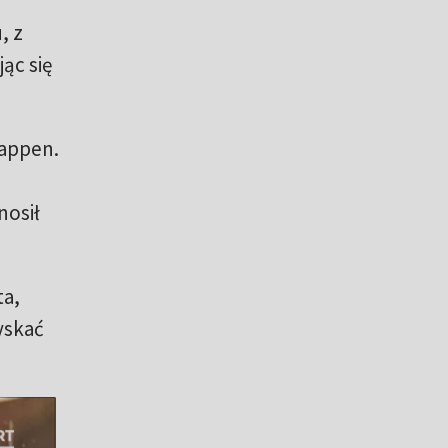
, z
jąc się
tappen.
nosił
ta,
yskać