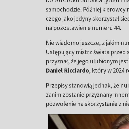
Do 2014 roku obrońca tytułu mi
samochodzie. Później kierowcy 
czego jako jedyny skorzystał si
na pozostawienie numeru 44.
Nie wiadomo jeszcze, z jakim nu
Ustępujący mistrz świata przed s
przyznał, że jego ulubionym jest
Daniel Ricciardo
, który w 2024 r
Przepisy stanowią jednak, że nu
zanim zostanie przyznany innemu
pozwolenie na skorzystanie z ni