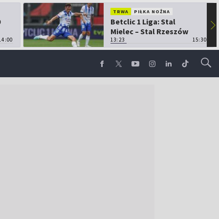
TRWA
PIŁKA NOŻNA
0
Betclic 1 Liga: Stal
▶
Mielec – Stal Rzeszów
14:00
13:23
15:30