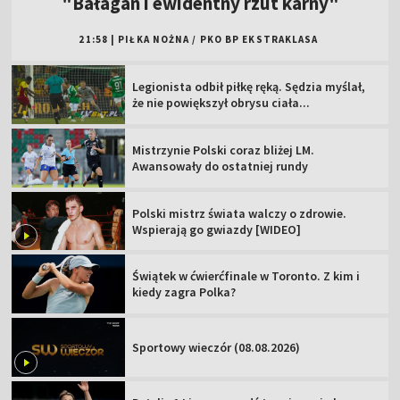
"Bałagan i ewidentny rzut karny"
21:58
|
PIŁKA NOŻNA
/
PKO BP EKSTRAKLASA
Legionista odbił piłkę ręką. Sędzia myślał,
że nie powiększył obrysu ciała...
Mistrzynie Polski coraz bliżej LM.
Awansowały do ostatniej rundy
Polski mistrz świata walczy o zdrowie.
Wspierają go gwiazdy [WIDEO]
Świątek w ćwierćfinale w Toronto. Z kim i
kiedy zagra Polka?
Sportowy wieczór (08.08.2026)