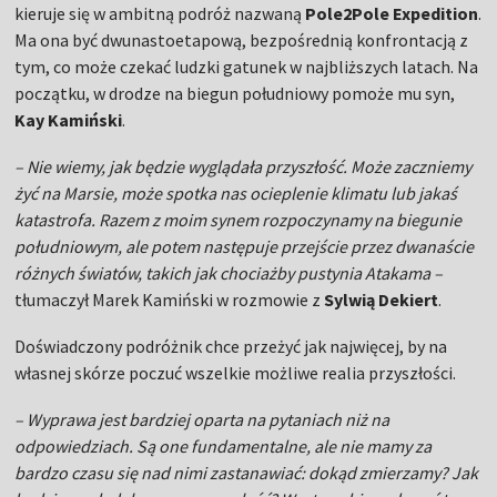
kieruje się w ambitną podróż nazwaną
Pole2Pole Expedition
.
Ma ona być dwunastoetapową, bezpośrednią konfrontacją z
tym, co może czekać ludzki gatunek w najbliższych latach. Na
początku, w drodze na biegun południowy pomoże mu syn,
Kay Kamiński
.
– Nie wiemy, jak będzie wyglądała przyszłość. Może zaczniemy
żyć na Marsie, może spotka nas ocieplenie klimatu lub jakaś
katastrofa. Razem z moim synem rozpoczynamy na biegunie
południowym, ale potem następuje przejście przez dwanaście
różnych światów, takich jak chociażby pustynia Atakama –
tłumaczył Marek Kamiński w rozmowie z
Sylwią Dekiert
.
Doświadczony podróżnik chce przeżyć jak najwięcej, by na
własnej skórze poczuć wszelkie możliwe realia przyszłości.
– Wyprawa jest bardziej oparta na pytaniach niż na
odpowiedziach. Są one fundamentalne, ale nie mamy za
bardzo czasu się nad nimi zastanawiać: dokąd zmierzamy? Jak