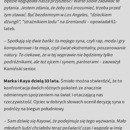
będzie wyglądała nasza przyszłość? Warto sobie zadawać te
pytania. Jestem zdania, że żeby coś zrozumieć, trzeba przed
tym stawać. Być bezdomnym w Los Angeles, "dzieckiem
dżungli", "strażnikiem lodu" na Grenlandii –
opowiadał 61-
latek.
– Spotkają się dwie bańki: ta mojego syna, czyli rap, moda i gry
komputerowe i ta moja, czyli świat ekstremalny, poszanowanie
natury. To ciekawe, że w tej wyprawie nie będziemy tylko
podróżnikami, ale też ojcem i synem, partnerami –
zauważył
Kamiński senior.
Marka i Kaya dzielą 33 lata.
Śmiało można stwierdzić, że to
konfrontacja dwóch różnych pokoleń ze znacznie
odmiennym spojrzeniem na świat i otaczającą nas
rzeczywistość. Ojciec w dobrych słowach ocenił decyzję syna o
podróży na biegun południowy.
– Sam dziwię się Kayowi, że podejmuje się tego wyzwania. Mało
młodych ludzi chciałoby teraz poświęcić czas i wygodę w imię