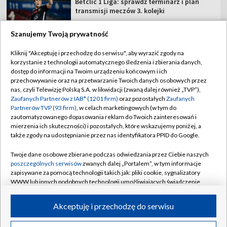
Betclic 1 Liga: sprawdź terminarz i plan
transmisji meczów 3. kolejki
Szanujemy Twoją prywatność
Kliknij "Akceptuję i przechodzę do serwisu", aby wyrazić zgody na
korzystanie z technologii automatycznego śledzenia i zbierania danych,
TVP
dostęp do informacji na Twoim urządzeniu końcowym i ich
Abonament TVP
Regulamin TVP
przechowywanie oraz na przetwarzanie Twoich danych osobowych przez
nas, czyli Telewizję Polską S.A. w likwidacji (zwaną dalej również „TVP”),
Polityka prywatności
Sklep TVP
Zaufanych Partnerów z IAB* (1201 firm)
oraz pozostałych
Zaufanych
Partnerów TVP (93 firm)
, w celach marketingowych (w tym do
Biuro Reklamy
Moje zgody
zautomatyzowanego dopasowania reklam do Twoich zainteresowań i
mierzenia ich skuteczności) i pozostałych, które wskazujemy poniżej, a
Oferta Handlowa
Biuro reklamy
także zgody na udostępnianie przez nas identyfikatora PPID do Google.
Telegazeta ogłoszenia
Kontakt
Twoje dane osobowe zbierane podczas odwiedzania przez Ciebie naszych
Emisja w TVP
poszczególnych serwisów
zwanych dalej „Portalem”, w tym informacje
zapisywane za pomocą technologii takich jak: pliki cookie, sygnalizatory
Kanały
Rada Programowa
WWW lub innych podobnych technologii umożliwiających świadczenie
dopasowanych i bezpiecznych usług, personalizację treści oraz reklam,
Ogłoszenia przetargowe
udostępnianie funkcji mediów społecznościowych oraz analizowanie
©2026 Telewizja Polska Spółka Akcyjna w likwidacji
Akceptuję i przechodzę do serwisu
ruchu w Internecie.
Akademia Telewizyjna
Informacje o nadawcy