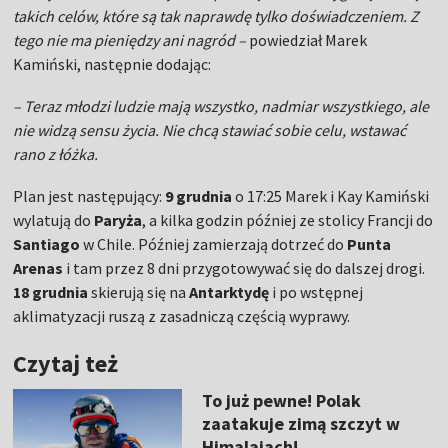
takich celów, które są tak naprawdę tylko doświadczeniem. Z
tego nie ma pieniędzy ani nagród –
powiedział Marek
Kamiński, następnie dodając:
– Teraz młodzi ludzie mają wszystko, nadmiar wszystkiego, ale
nie widzą sensu życia. Nie chcą stawiać sobie celu, wstawać
rano z łóżka.
Plan jest następujący:
9 grudnia
o 17:25 Marek i Kay Kamiński
wylatują do
Paryża
, a kilka godzin później ze stolicy Francji do
Santiago
w Chile. Później zamierzają dotrzeć do
Punta
Arenas
i tam przez 8 dni przygotowywać się do dalszej drogi.
18 grudnia
skierują się na
Antarktydę
i po wstępnej
aklimatyzacji ruszą z zasadniczą częścią wyprawy.
Czytaj też
To już pewne! Polak
zaatakuje zimą szczyt w
Himalajach!