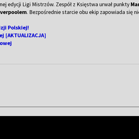
nej edycji Ligi Mistrzów. Zespół z Księstwa urwał punkty
Ma
iverpoolem
. Bezpośrednie starcie obu ekip zapowiada się ni
zji Polskiej!
wej [AKTUALIZACJA]
gowej