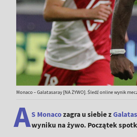
Monaco – Galatasaray [NA ŻYWO]. Śledź online wynik meczu
A
S Monaco
zagra u siebie z
Galata
wyniku na żywo. Początek spotka