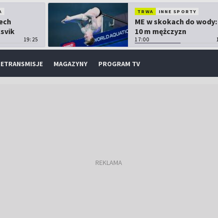
A
TRWA
INNE SPORTY
Lech
ME w skokach do wody:
ksvik
10 m mężczyzn
19:25
17:00
ETRANSMISJE
MAGAZYNY
PROGRAM TV