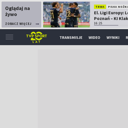
Oglądaj na
TRWA
PIŁKA NOŻN
El. Ligi Europy: 
żywo
Poznań – KI Kla
16:25
ZOBACZ WIĘCEJ
TRANSMISJE
WIDEO
WYNIKI
R