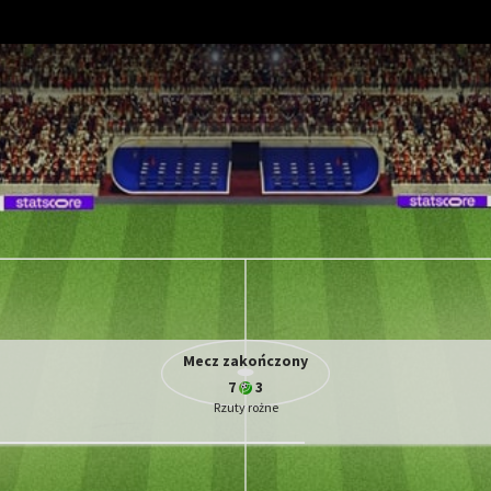
Mecz zakończony
42%
58%
Procentowe posiadanie piłki