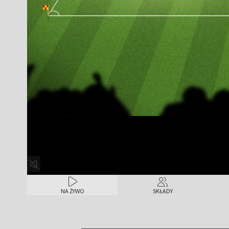
NA ŻYWO
SKŁADY