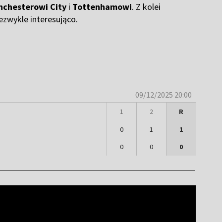
nchesterowi City
i
Tottenhamowi
. Z kolei
ezwykle interesująco.
09/12/2025 20:00
1
2
R
0
1
1
0
0
0