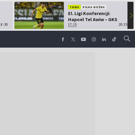
TRWA
PIŁKA NOŻNA
El. Ligi Konferencji:
▶
Hapoel Tel Awiw – GKS
18:30
Katowice
17:15
20:25