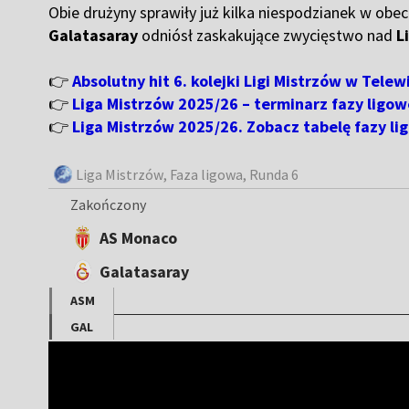
Obie drużyny sprawiły już kilka niespodzianek w obec
Galatasaray
odniósł zaskakujące zwycięstwo nad
L
👉
Absolutny hit 6. kolejki Ligi Mistrzów w Telewi
👉
Liga Mistrzów 2025/26 – terminarz fazy ligo
👉
Liga Mistrzów 2025/26. Zobacz tabelę fazy li
Liga Mistrzów
, Faza ligowa, Runda 6
Zakończony
AS Monaco
Galatasaray
ASM
GAL