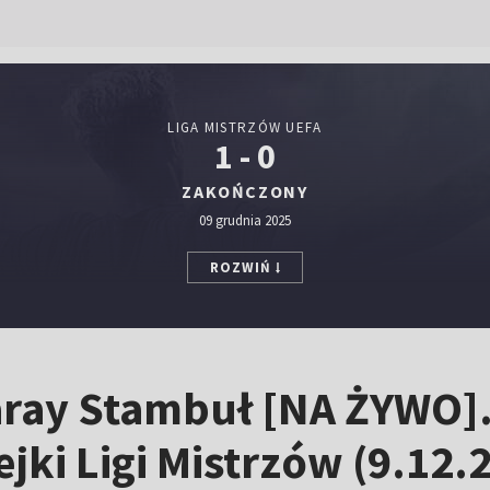
LIGA MISTRZÓW UEFA
1 - 0
ZAKOŃCZONY
09 grudnia 2025
ROZWIŃ
ray Stambuł [NA ŻYWO]. 
ejki Ligi Mistrzów (9.12.