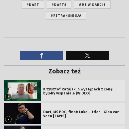
#DART
#DARTS
#MŚ W DARCIE
#RETRANSMISJA
Zobacz też
Krzysztof Ratajski o występach z żoną:
byłoby wspaniale [WIDEO]
Dart, MŚ PDC, finał: Luke Littler – Gian van
Veen [ZAPIS]