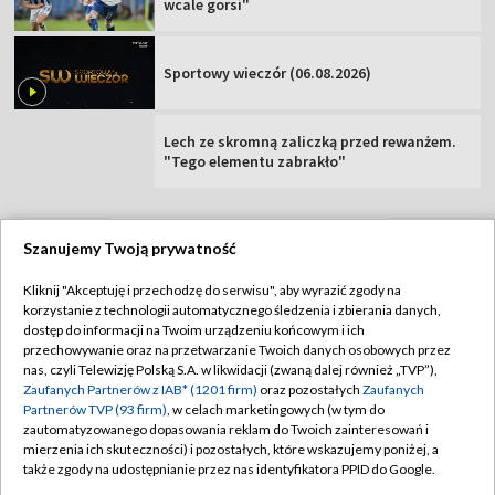
wcale gorsi"
Sportowy wieczór (06.08.2026)
Lech ze skromną zaliczką przed rewanżem.
"Tego elementu zabrakło"
Szanujemy Twoją prywatność
TVP
Kliknij "Akceptuję i przechodzę do serwisu", aby wyrazić zgody na
korzystanie z technologii automatycznego śledzenia i zbierania danych,
Abonament TVP
Regulamin TVP
dostęp do informacji na Twoim urządzeniu końcowym i ich
Polityka prywatności
Sklep TVP
przechowywanie oraz na przetwarzanie Twoich danych osobowych przez
nas, czyli Telewizję Polską S.A. w likwidacji (zwaną dalej również „TVP”),
Biuro Reklamy
Moje zgody
Zaufanych Partnerów z IAB* (1201 firm)
oraz pozostałych
Zaufanych
Partnerów TVP (93 firm)
, w celach marketingowych (w tym do
Oferta Handlowa
Biuro reklamy
zautomatyzowanego dopasowania reklam do Twoich zainteresowań i
mierzenia ich skuteczności) i pozostałych, które wskazujemy poniżej, a
Telegazeta ogłoszenia
Kontakt
także zgody na udostępnianie przez nas identyfikatora PPID do Google.
Emisja w TVP