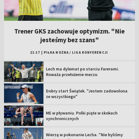
Trener GKS zachowuje optymizm. "Nie
jesteśmy bez szans"
21:17
|
PIŁKA NOŻNA
/
LIGA KONFERENCJI
Lech ma dylemat po starciu Farerami.
Roważa przełożenie meczu
Dobry start Świątek. "Jestem zadowolona
ze wszystkiego"
ME w pływaniu. Polki piąte w skokach
synchronicznych
Wierzą w pokonanie Lecha. "Nie byliśmy