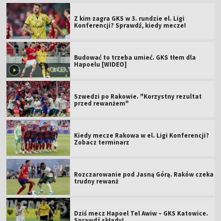
Z kim zagra GKS w 3. rundzie el. Ligi
Konferencji? Sprawdź, kiedy mecze!
Budować to trzeba umieć. GKS tłem dla
Hapoelu [WIDEO]
Szwedzi po Rakowie. "Korzystny rezultat
przed rewanżem"
Kiedy mecze Rakowa w el. Ligi Konferencji?
Zobacz terminarz
Rozczarowanie pod Jasną Górą. Raków czeka
trudny rewanż
Dziś mecz Hapoel Tel Awiw – GKS Katowice.
Sprawdź składy!