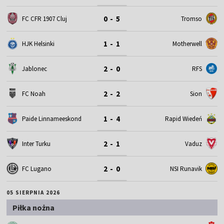
0 - 5
FC CFR 1907 Cluj
Tromso
1 - 1
HJK Helsinki
Motherwell
2 - 0
Jablonec
RFS
2 - 2
FC Noah
Sion
1 - 4
Paide Linnameeskond
Rapid Wiedeń
2 - 1
Inter Turku
Vaduz
2 - 0
FC Lugano
NSI Runavik
05 SIERPNIA 2026
Piłka nożna