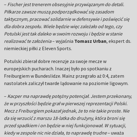
–
Fischer jest trenerem obsesyjnie przywiązanym do detali.
Piłkarze zawsze muszą podporządkować się zasadom
taktycznym, pracować solidarnie w defensywie i poświęcić się
dla dobra zespołu. Wiele będzie więc zależało od tego, czy
Potulski jest tak daleko w swoim rozwoju i będzie w stanie
realizować te założenia
– wyjaśnia
Tomasz Urban
, ekspert ds.
niemieckiej piłki z Eleven Sports.
Potulski zbierał dobre recenzje za swoje mecze w
europejskich pucharach. Inaczej było po spotkaniu z
Freiburgiem w Bundeslidze. Mainz przegrało aż 0:4, zatem
nastolatek zaliczył twarde lądowanie na poziomie ligowym.
–
Kacper ma naprawdę potężny potencjał. Jestem przekonany,
że w przyszłości będzie grał w pierwszej reprezentacji Polski.
Mecz z Freiburgiem pokazał jednak, że to nie takie proste. Nie
da się wrzucić z marszu 18-latka do drużyny, która broni się
przed spadkiem i on będzie w niej funkcjonował. W sytuacji,
kiedy w zespole nic nie działa, to naprawdę trudne
– uważa