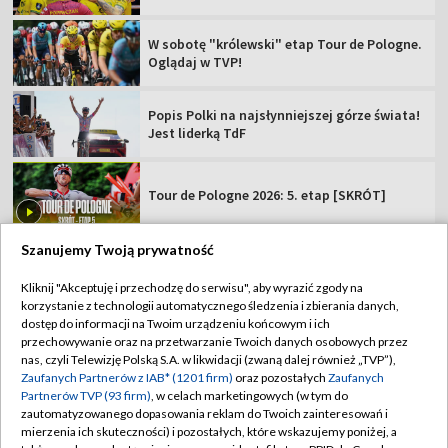
W sobotę "królewski" etap Tour de Pologne.
Oglądaj w TVP!
Popis Polki na najsłynniejszej górze świata!
Jest liderką TdF
Tour de Pologne 2026: 5. etap [SKRÓT]
Szanujemy Twoją prywatność
Kliknij "Akceptuję i przechodzę do serwisu", aby wyrazić zgody na
korzystanie z technologii automatycznego śledzenia i zbierania danych,
TVP
dostęp do informacji na Twoim urządzeniu końcowym i ich
Abonament TVP
Regulamin TVP
przechowywanie oraz na przetwarzanie Twoich danych osobowych przez
nas, czyli Telewizję Polską S.A. w likwidacji (zwaną dalej również „TVP”),
Polityka prywatności
Sklep TVP
Zaufanych Partnerów z IAB* (1201 firm)
oraz pozostałych
Zaufanych
Partnerów TVP (93 firm)
, w celach marketingowych (w tym do
Biuro Reklamy
Moje zgody
zautomatyzowanego dopasowania reklam do Twoich zainteresowań i
mierzenia ich skuteczności) i pozostałych, które wskazujemy poniżej, a
Oferta Handlowa
Biuro reklamy