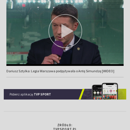
Dariusz Sztylka: Legia Warszawa podpytywała o Antę Simundzę [WIDEO]
Pobierz aplikację
TVP SPORT
ŹRÓDŁO:
TVPSPORT.PL