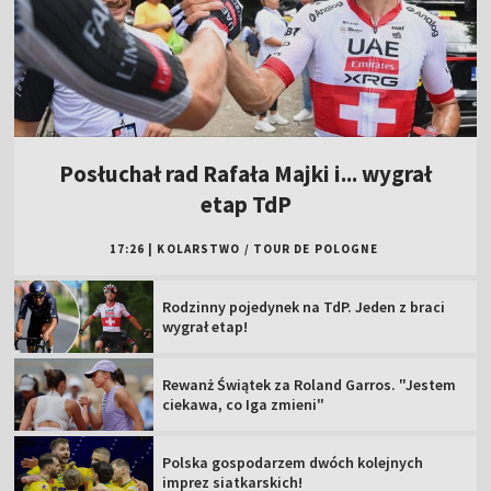
Posłuchał rad Rafała Majki i... wygrał
etap TdP
17:26
|
KOLARSTWO
/
TOUR DE POLOGNE
Rodzinny pojedynek na TdP. Jeden z braci
wygrał etap!
Rewanż Świątek za Roland Garros. "Jestem
ciekawa, co Iga zmieni"
Polska gospodarzem dwóch kolejnych
imprez siatkarskich!