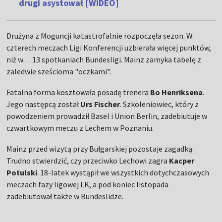
drugi asystował [WIDEO]
Drużyna z Moguncji katastrofalnie rozpoczęła sezon. W
czterech meczach Ligi Konferencji uzbierała więcej punktów,
niż w… 13 spotkaniach Bundesligi. Mainz zamyka tabelę z
zaledwie sześcioma "oczkami".
Fatalna forma kosztowała posadę trenera
Bo Henriksena
.
Jego następcą został
Urs Fischer
. Szkoleniowiec, który z
powodzeniem prowadził Basel i Union Berlin, zadebiutuje w
czwartkowym meczu z Lechem w Poznaniu.
Mainz przed wizytą przy Bułgarskiej pozostaje zagadką.
Trudno stwierdzić, czy przeciwko Lechowi zagra
Kacper
Potulski
. 18-latek wystąpił we wszystkich dotychczasowych
meczach fazy ligowej LK, a pod koniec listopada
zadebiutował także w Bundeslidze.