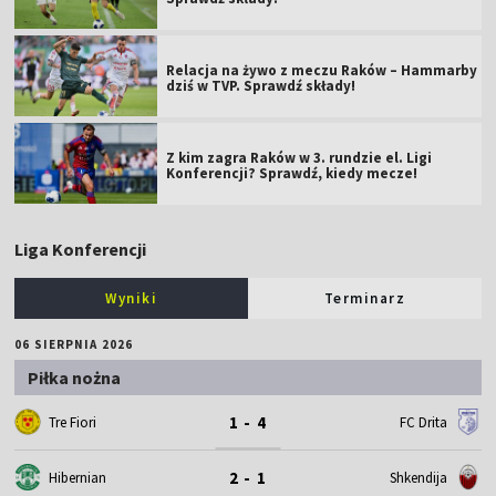
Relacja na żywo z meczu Raków – Hammarby
dziś w TVP. Sprawdź składy!
Z kim zagra Raków w 3. rundzie el. Ligi
Konferencji? Sprawdź, kiedy mecze!
Liga Konferencji
Wyniki
Terminarz
06 SIERPNIA 2026
Piłka nożna
1 - 4
Tre Fiori
FC Drita
2 - 1
Hibernian
Shkendija