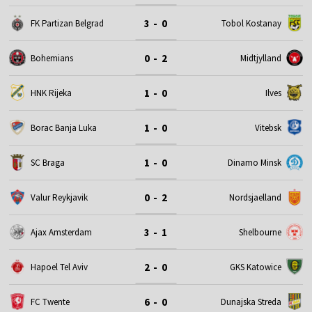
3 - 0
FK Partizan Belgrad
Tobol Kostanay
0 - 2
Bohemians
Midtjylland
1 - 0
HNK Rijeka
Ilves
1 - 0
Borac Banja Luka
Vitebsk
1 - 0
SC Braga
Dinamo Minsk
0 - 2
Valur Reykjavik
Nordsjaelland
3 - 1
Ajax Amsterdam
Shelbourne
2 - 0
Hapoel Tel Aviv
GKS Katowice
6 - 0
FC Twente
Dunajska Streda