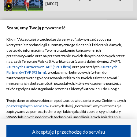
[MECZ]
Szanujemy Twoją prywatność
TVP
Kliknij "Akceptuję i przechodzę do serwisu", aby wyrazić zgody na
korzystanie z technologii automatycznego śledzenia i zbierania danych,
Abonament TVP
Regulamin TVP
dostęp do informacji na Twoim urządzeniu końcowym i ich
Polityka prywatności
Sklep TVP
przechowywanie oraz na przetwarzanie Twoich danych osobowych przez
nas, czyli Telewizję Polską S.A. w likwidacji (zwaną dalej również „TVP”),
Biuro Reklamy
Moje zgody
Zaufanych Partnerów z IAB* (1201 firm)
oraz pozostałych
Zaufanych
Partnerów TVP (93 firm)
, w celach marketingowych (w tym do
Oferta Handlowa
Biuro reklamy
zautomatyzowanego dopasowania reklam do Twoich zainteresowań i
mierzenia ich skuteczności) i pozostałych, które wskazujemy poniżej, a
Telegazeta ogłoszenia
Kontakt
także zgody na udostępnianie przez nas identyfikatora PPID do Google.
Emisja w TVP
Twoje dane osobowe zbierane podczas odwiedzania przez Ciebie naszych
Kanały
Rada Programowa
poszczególnych serwisów
zwanych dalej „Portalem”, w tym informacje
zapisywane za pomocą technologii takich jak: pliki cookie, sygnalizatory
Ogłoszenia przetargowe
WWW lub innych podobnych technologii umożliwiających świadczenie
©2026 Telewizja Polska Spółka Akcyjna w likwidacji
dopasowanych i bezpiecznych usług, personalizację treści oraz reklam,
Akademia Telewizyjna
udostępnianie funkcji mediów społecznościowych oraz analizowanie
Akceptuję i przechodzę do serwisu
Informacje o nadawcy
ruchu w Internecie.