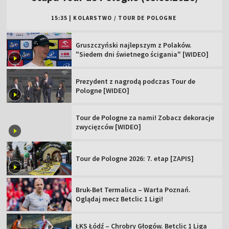
15:35
|
KOLARSTWO
/
TOUR DE POLOGNE
Gruszczyński najlepszym z Polaków.
"Siedem dni świetnego ścigania" [WIDEO]
Prezydent z nagrodą podczas Tour de
Pologne [WIDEO]
Tour de Pologne za nami! Zobacz dekoracje
zwycięzców [WIDEO]
Tour de Pologne 2026: 7. etap [ZAPIS]
Bruk-Bet Termalica – Warta Poznań.
Oglądaj mecz Betclic 1 Ligi!
ŁKS Łódź – Chrobry Głogów. Betclic 1 Liga