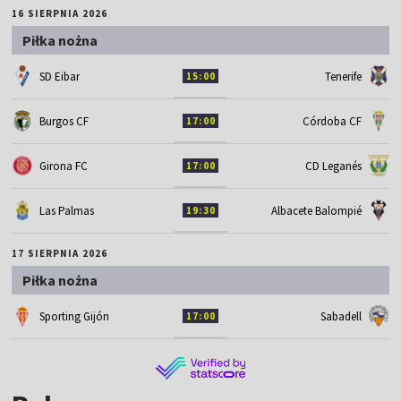
16 SIERPNIA 2026
Piłka nożna
SD Eibar
Tenerife
15:00
Burgos CF
Córdoba CF
17:00
Girona FC
CD Leganés
17:00
Las Palmas
Albacete Balompié
19:30
17 SIERPNIA 2026
Piłka nożna
Sporting Gijón
Sabadell
17:00