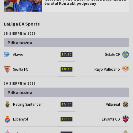
świata! Kontrakt podpisany
LaLiga EA Sports
15 SIERPNIA 2026
Piłka nożna
Alaves
Getafe CF
17:30
Sevilla FC
Rayo Vallecano
19:30
16 SIERPNIA 2026
Piłka nożna
Racing Santander
Villarreal
15:00
Espanyol
Levante UD
17:00