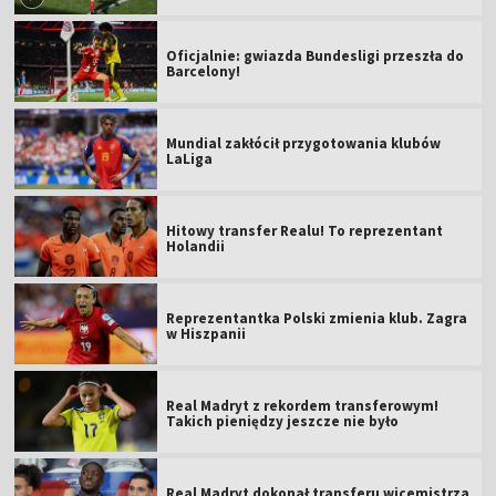
Oficjalnie: gwiazda Bundesligi przeszła do
Barcelony!
Mundial zakłócił przygotowania klubów
LaLiga
Hitowy transfer Realu! To reprezentant
Holandii
Reprezentantka Polski zmienia klub. Zagra
w Hiszpanii
Real Madryt z rekordem transferowym!
Takich pieniędzy jeszcze nie było
Real Madryt dokonał transferu wicemistrza