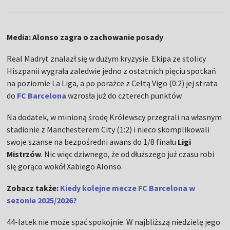
Media: Alonso zagra o zachowanie posady
Real Madryt znalazł się w dużym kryzysie. Ekipa ze stolicy
Hiszpanii wygrała zaledwie jedno z ostatnich pięciu spotkań
na poziomie La Liga, a po porażce z Celtą Vigo (0:2) jej strata
do
FC Barcelona
wzrosła już do czterech punktów.
Na dodatek, w minioną środę Królewscy przegrali na własnym
stadionie z Manchesterem City (1:2) i nieco skomplikowali
swoje szanse na bezpośredni awans do 1/8 finału
Ligi
Mistrzów
. Nic więc dziwnego, że od dłuższego już czasu robi
się gorąco wokół Xabiego Alonso.
Zobacz także:
Kiedy kolejne mecze FC Barcelona w
sezonie 2025/2026?
44-latek nie może spać spokojnie. W najbliższą niedzielę jego