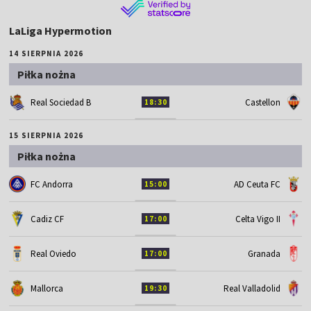
LaLiga Hypermotion
14 SIERPNIA 2026
Piłka nożna
Real Sociedad B
Castellon
18:30
15 SIERPNIA 2026
Piłka nożna
FC Andorra
AD Ceuta FC
15:00
Cadiz CF
Celta Vigo II
17:00
Real Oviedo
Granada
17:00
Mallorca
Real Valladolid
19:30