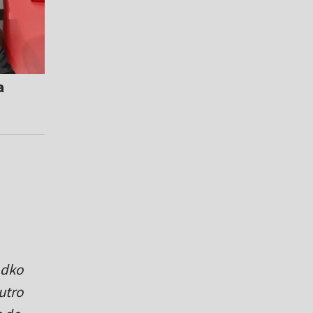
a
adko
utro