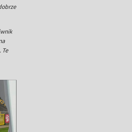
 dobrze
iwnik
na
. Te