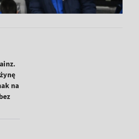
ainz.
użynę
nak na
 bez