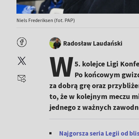
Niels Frederiksen (fot. PAP)
Radosław Laudański
W
5. kolejce Ligi Konf
Po końcowym gwi
za dobrą grę oraz przybliż
to, że w kolejnym meczu mi
jednego z ważnych zawodn
Najgorsza seria Legii od bl