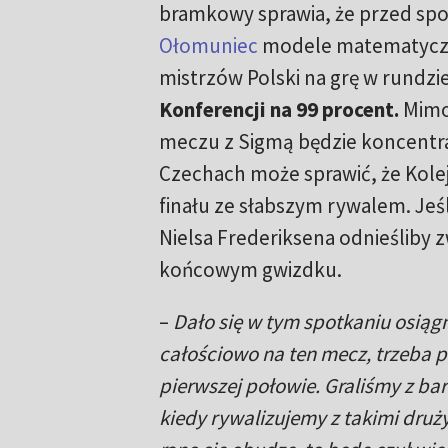
bramkowy sprawia, że przed sp
Ołomuniec
modele matematyczn
mistrzów Polski na grę w rundzi
Konferencji na 99 procent.
Mimo
meczu z Sigmą będzie koncentra
Czechach może sprawić, że Kolej
finału ze słabszym rywalem. Jeś
Nielsa Frederiksena odnieśliby 
końcowym gwizdku.
–
Dało się w tym spotkaniu osiągn
całościowo na ten mecz, trzeba p
pierwszej połowie. Graliśmy z b
kiedy rywalizujemy z takimi druży