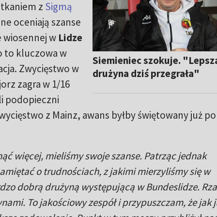
otkaniem z
Sigmą
e oceniają szanse
e wiosennej w
Lidze
 to kluczowa w
Siemieniec szokuje. "Lepsz
cja. Zwycięstwo w
drużyna dziś przegrała"
orz zagra w 1/16
li podopieczni
zwycięstwo z Mainz, awans byłby świętowany już po
ąć więcej, mieliśmy swoje szanse. Patrząc jednak
amiętać o trudnościach, z jakimi mierzyliśmy się w
ardzo dobrą drużyną występującą w Bundeslidze. Rz
nami. To jakościowy zespół i przypuszczam, że jak j