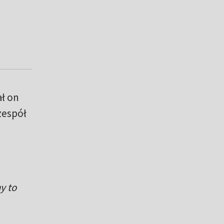
ł on
zespół
y to