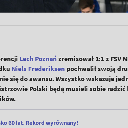
erencji
Lech Poznań
zremisował 1:1 z FSV M
zdku
Niels Frederiksen
pochwalił swoją dr
enie się do awansu. Wszystko wskazuje jed
strzowie Polski będą musieli sobie radzić
ików.
isko 60 lat. Rekord wyrównany!