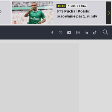
15:30
PIŁKA NOŻNA
p
STS Puchar Polski:
▶
losowanie par 1. rundy