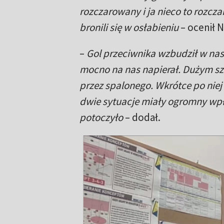
rozczarowany i ja nieco to rozcz
bronili się w osłabieniu
– ocenił N
–
Gol przeciwnika wzbudził w nas 
mocno na nas napierał. Dużym sz
przez spalonego. Wkrótce po niej
dwie sytuacje miały ogromny wpły
potoczyło
– dodał.