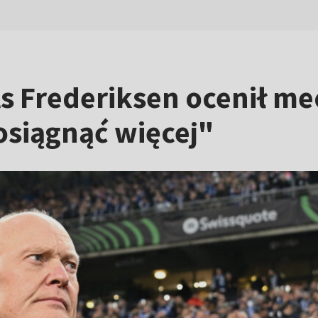
els Frederiksen ocenił m
 osiągnąć więcej"